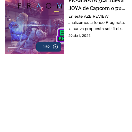
PRAGMATA ¿La nueva
JOYA de Capcom o pura
expectativa? | AZE
En este AZE REVIEW
analizamos a fondo Pragmata,
Review
la nueva propuesta sci-fi de
Capcom que ha generado
29 abril, 2026
hype desde su anuncio
1:59