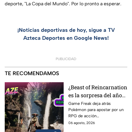
deporte, "La Copa del Mundo". Por lo pronto a esperar.
¡Noticias deportivas de hoy, sigue a TV
Azteca Deportes en Google News!
PUBLICIDAD
TE RECOMENDAMOS
¿Beast of Reincarnation
es la sorpresa del año? |
AZE Review
Game Freak deja atrás
Pokémon para apostar por un
RPG de acción
completamente diferente.
06 agosto, 2026
¿Beast of Reincarnation