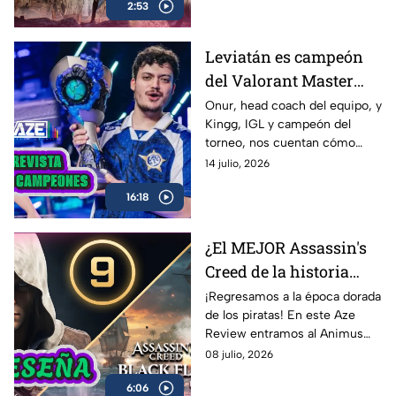
2:53
cumple con las expectativas o
se queda a medio camino? En
nuestro AZE Review te lo
Leviatán es campeón
contamos
del Valorant Master
Londres 2026 |
Onur, head coach del equipo, y
Kingg, IGL y campeón del
Entrevista con Onur y
torneo, nos cuentan cómo
Kingg
vivieron el camino hacia el
14 julio, 2026
título, las claves de la victoria,
16:18
los momentos más
complicados del campeonato y
lo que significa este logro para
¿El MEJOR Assassin's
Latinoamérica.
Creed de la historia
regresó? 🏴‍☠️ | Reseña
¡Regresamos a la época dorada
de los piratas! En este Aze
Black Flag Resynced |
Review entramos al Animus
AZE Review
para analizar a fondo
08 julio, 2026
Assassin’s Creed Black Flag
6:06
Resynced, el esperado remake