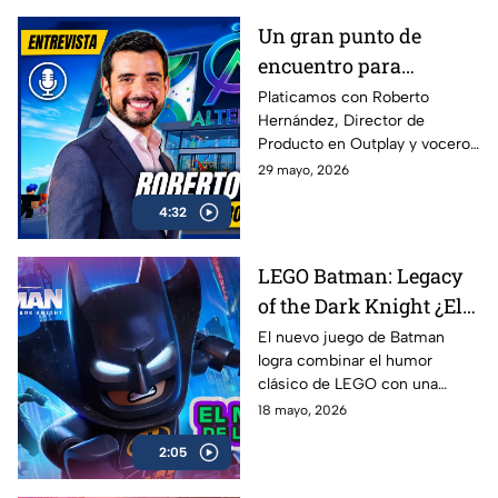
Un gran punto de
encuentro para
conectar con más
Platicamos con Roberto
Hernández, Director de
gamers | Entrevista con
Producto en Outplay y vocero
Roberto Hernández
de Alternia, sobre el
29 mayo, 2026
crecimiento del gaming social
4:32
en México y Latinoamérica, el
impacto de plataformas como
Roblox, Minecraft y Fortnite, y
LEGO Batman: Legacy
cómo Alternia busca redefinir
of the Dark Knight ¿El
el entretenimiento para las
nuevas generaciones
mejor de la franqucia? |
El nuevo juego de Batman
logra combinar el humor
AZE REVIEW
clásico de LEGO con una
aventura llena de acción,
18 mayo, 2026
referencias y nostalgia para los
2:05
fans del Caballero Oscuro.