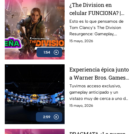
¿The Division en
celular FUNCIONA? |
Probamos Tom
Esto es lo que pensamos de
Tom Clancy’s The Division
Clancy's The Division
Resurgence: Gameplay,
Resurgence AZE
gráficos, combate, mundo
15 mayo, 2026
Review
abierto y todo lo que necesitas
1:54
saber sobre uno de los
shooters más esperados en
celulares
Experiencia épica junto
a Warner Bros. Games
antes del estreno de
Tuvimos acceso exclusivo,
gameplay anticipado y un
LEGO Batman: El
vistazo muy de cerca a uno de
Legado del Caballero de
los lanzamientos más
15 mayo, 2026
la Noche
esperados para fans de
2:59
Batman y LEGO: LEGO
Batman: El Legado del
Caballero de la Noche