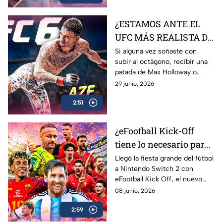
de una de las joyas más
queridas de Ubisoft.
¿ESTAMOS ANTE EL
UFC MÁS REALISTA DE
LA HISTORIA? EA
Si alguna vez soñaste con
subir al octágono, recibir una
Sports UFC 6 | AZE
patada de Max Holloway o
Review
Islam Makhachev y sobrevivir
29 junio, 2026
para contarlo… EA Sports UFC
2:51
6 es lo más cerca que vas a
estar
¿eFootball Kick-Off
tiene lo necesario para
marcar el gol de la
Llegó la fiesta grande del fútbol
a Nintendo Switch 2 con
temporada? | AZE
eFootball Kick Off, el nuevo
Review
juego de Konami que busca
08 junio, 2026
reconectar con los fans que
2:59
crecieron jugando PES