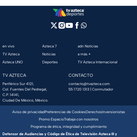
en vivo
Azteca 7
adn Noticias
TV Azteca
Noticias
a más +
Azteca UNO
Deportes
TV Azteca Internacional
TV AZTECA
CONTACTO
Periférico Sur 4121,
contacto@tvazteca.com
Col. Fuentes Del Pedregal,
55 1720 1313
| Conmutador
C.P. 14141,
Ciudad De México, México.
Aviso de privacidad
Preferencias de Cookies
Derechos
Inversionistas
Promo Espacio
Trabaja con nosotros
Programa de ética, integridad y cumplimiento
Defensor de Audiencias y Código de Ética de Televisión Azteca III y