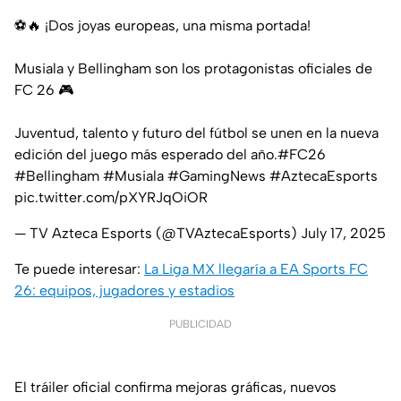
⚽🔥 ¡Dos joyas europeas, una misma portada!
Musiala y Bellingham son los protagonistas oficiales de
FC 26 🎮
Juventud, talento y futuro del fútbol se unen en la nueva
edición del juego más esperado del año.
#FC26
#Bellingham
#Musiala
#GamingNews
#AztecaEsports
pic.twitter.com/pXYRJqOiOR
— TV Azteca Esports (@TVAztecaEsports)
July 17, 2025
Te puede interesar:
La Liga MX llegaría a EA Sports FC
26: equipos, jugadores y estadios
PUBLICIDAD
El tráiler oficial confirma mejoras gráficas, nuevos