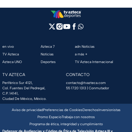
en vivo
Azteca 7
adn Noticias
TV Azteca
Noticias
a más +
Azteca UNO
Deportes
TV Azteca Internacional
TV AZTECA
CONTACTO
Periférico Sur 4121,
contacto@tvazteca.com
Col. Fuentes Del Pedregal,
55 1720 1313
| Conmutador
C.P. 14141,
Ciudad De México, México.
Aviso de privacidad
Preferencias de Cookies
Derechos
Inversionistas
Promo Espacio
Trabaja con nosotros
Programa de ética, integridad y cumplimiento
Defensor de Audiencias y Código de Ética de Televisión Azteca III y