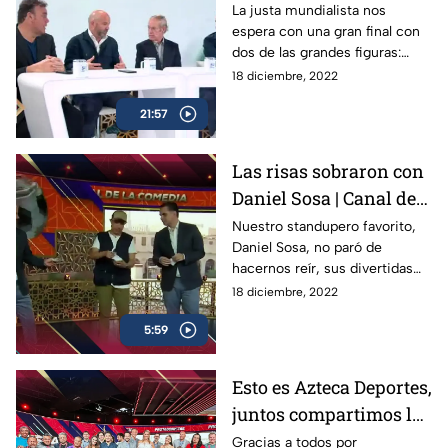
Francia
La justa mundialista nos
espera con una gran final con
dos de las grandes figuras:
Messi vs Mbappé, Argentina vs
18 diciembre, 2022
Francia y esta es la previa de
21:57
Titanes
Las risas sobraron con
Daniel Sosa | Canal del
Mundial
Nuestro standupero favorito,
Daniel Sosa, no paró de
hacernos reír, sus divertidas
dinámicas, juegos y cápsulas,
18 diciembre, 2022
ahora, Dani, ya eres parte de
5:59
esta familia
Esto es Azteca Deportes,
juntos compartimos la
emoción
Gracias a todos por