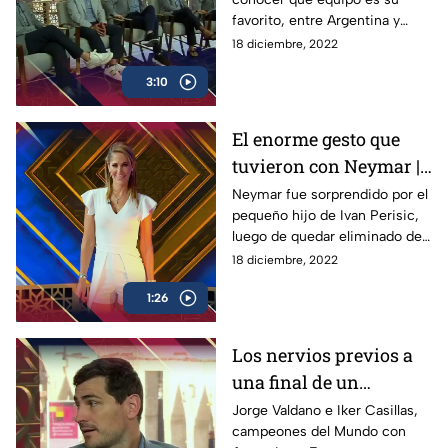
favorito, entre Argentina y
Francia, para la Gran Final del
18 diciembre, 2022
Mundial de Qatar 2022, en
3:10
Prota Extra
El enorme gesto que
tuvieron con Neymar |
InesPerado
Neymar fue sorprendido por el
pequeño hijo de Ivan Perisic,
luego de quedar eliminado de
Qatar 2022, donde el brasileño
18 diciembre, 2022
respondió de esta manera
1:26
Los nervios previos a
una final de un
Mundial |
Jorge Valdano e Iker Casillas,
campeones del Mundo con
Protagonistas Extra