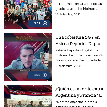
permitirnos entrar a sus casas,
gracias a ustedes hicimos
historia una vez más, juntos
18 diciembre, 2022
Compartimos la Emoción del
3:09
Mundial de Qatar 2022
Una cobertura 24/7 en
Azteca Deportes Digital
| Los Protagonistas
Azteca Deportes Digital hizo
historia, tuvo una cobertura 24
horas los siete días durante la
Copa del Mundo, para llevarte
18 diciembre, 2022
a ti, lo mejor de Qatar 2022
4:08
¿Quién es favorito entra
Argentina y Francia? |
Protagonistas Extra
Nuestros expertos dieron a
conocer que equipo es su