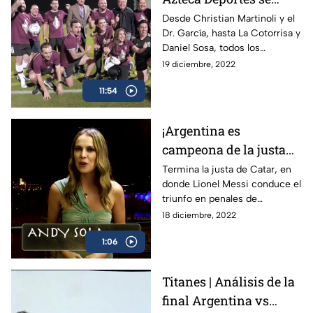
enfrentan en Qatar |
Desde Christian Martinoli y el
Dr. García, hasta La Cotorrisa y
Cascarita Azteca
Daniel Sosa, todos los
comentaristas de Azteca
19 diciembre, 2022
Deportes se enfrentan en
11:54
Qatar 2022
¡Argentina es
campeona de la justa
de Catar! | El Var Doha
Termina la justa de Catar, en
donde Lionel Messi conduce el
triunfo en penales de
Argentina sobre Francia, en
18 diciembre, 2022
una final épica que será
1:06
recordada para siempre
Titanes | Análisis de la
final Argentina vs