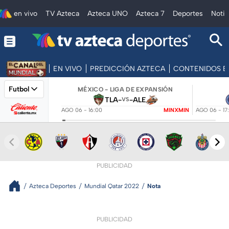
en vivo
TV Azteca
Azteca UNO
Azteca 7
Deportes
Notic
EN VIVO
PREDICCIÓN AZTECA
CONTENIDOS E
Futbol
MÉXICO - LIGA DE EXPANSIÓN
TLA
-
-
ALE
VS
AGO 06 - 16:00
MINXMIN
AGO 06 - 17
PUBLICIDAD
Azteca Deportes
Mundial Qatar 2022
Nota
PUBLICIDAD