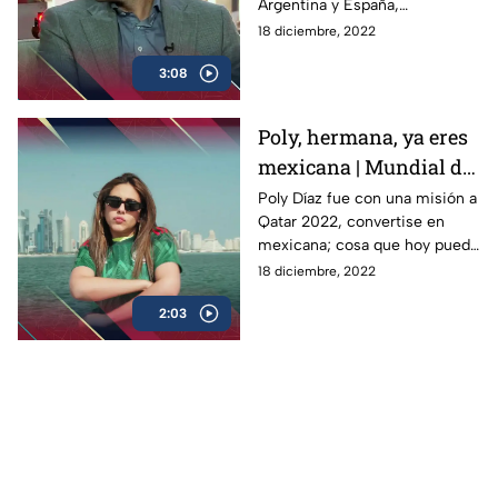
Argentina y España,
respectivamente, nos cuentan
18 diciembre, 2022
como manejaron los nervios
3:08
previos a jugar la Final
Poly, hermana, ya eres
mexicana | Mundial de
la Comedia
Poly Díaz fue con una misión a
Qatar 2022, convertise en
mexicana; cosa que hoy puede
presumir, ella es la
18 diciembre, 2022
comediante venezolana más
2:03
mexicana del mundo