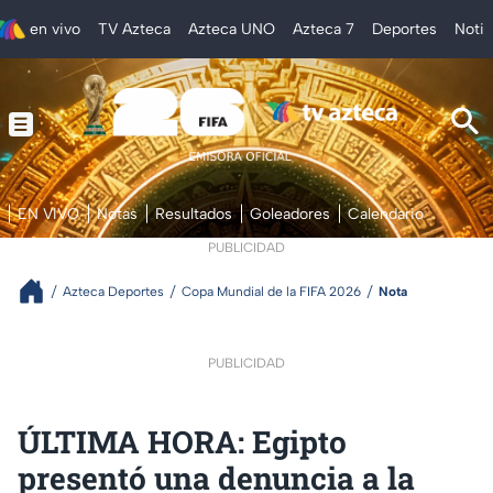
en vivo
TV Azteca
Azteca UNO
Azteca 7
Deportes
Notic
EN VIVO
Notas
Resultados
Goleadores
Calendario
PUBLICIDAD
Azteca Deportes
Copa Mundial de la FIFA 2026
Nota
PUBLICIDAD
ÚLTIMA HORA: Egipto
presentó una denuncia a la