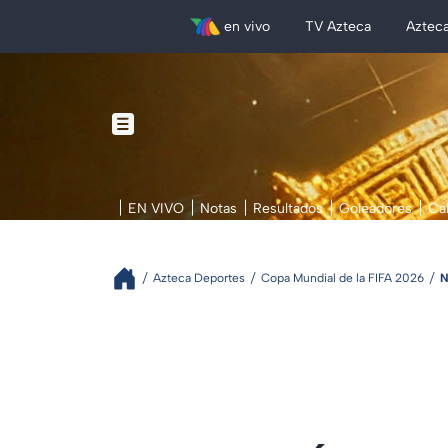
en vivo
TV Azteca
Aztec
EN VIVO
Notas
Resultados
Goleadores
Ca
Azteca Deportes
Copa Mundial de la FIFA 2026
N