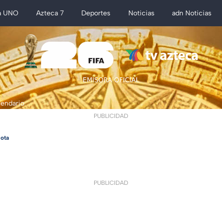
a UNO
Azteca 7
Deportes
Noticias
adn Noticias
lendario
PUBLICIDAD
ota
PUBLICIDAD