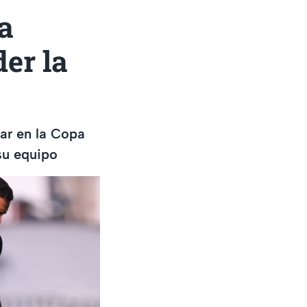
a
er la
lar en la Copa
su equipo