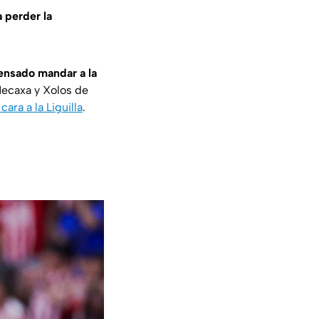
 perder la
pensado mandar a la
 Necaxa y Xolos de
ara a la Liguilla
.