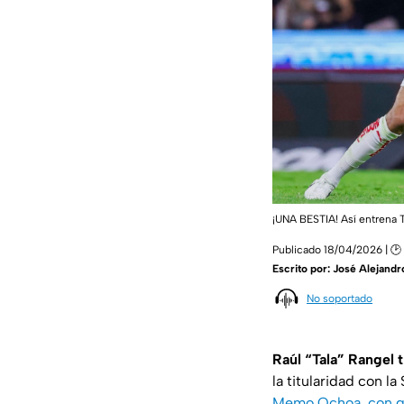
¡UNA BESTIA! Así entrena T
Publicado 18/04/2026 | 🕑
Escrito por:
José Alejandr
No soportado
Raúl “Tala” Rangel 
la titularidad con l
Memo Ochoa, con q