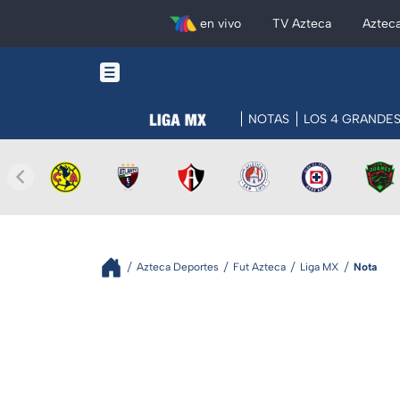
en vivo
TV Azteca
Aztec
NOTAS
LOS 4 GRANDE
Azteca Deportes
Fut Azteca
Liga MX
Nota