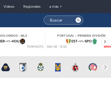
Regionales
Videos
a más +
OS UNIDOS - MLS
PORTUGAL - PRIMERA DIVISIÓN
NER
-
-
HOU
EST
-
-
SPO
VS
VS
POSPUESTO
AGO 08 - 13:30
MINX