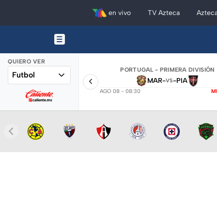
en vivo
TV Azteca
Aztec
QUIERO VER
PORTUGAL - PRIMERA DIVISIÓN
Futbol
MAR
-
-
PIA
VS
AGO 08 - 08:30
M