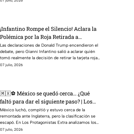
07 julio, 2026
¡Infantino Rompe el Silencio! Aclara la
Polémica por la Roja Retirada a
Balogun
Las declaraciones de Donald Trump encendieron el
debate, pero Gianni Infantino salió a aclarar quién
tomó realmente la decisión de retirar la tarjeta roja
a Folarin Balogun.
07 julio, 2026
🇲🇽⚽ México se quedó cerca… ¿Qué
faltó para dar el siguiente paso? | Los
Protagonistas Extra
México luchó, compitió y estuvo cerca de la
remontada ante Inglaterra, pero la clasificación se
escapó. En Los Protagonistas Extra analizamos los
detalles que marcaron la diferencia.
07 julio, 2026