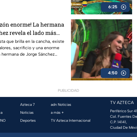
6:25
azón enorme! La hermana
hez revela el lado más
eleccionado mexicano
sta que brilla en la cancha, existe
lores, sacrificio y una enorme
a hermana de Jorge Sánchez
 que pocos conocen sobre el
.
4:50
PUBLICIDAD
TV AZTECA
Azteca 7
adn Noticias
Periférico Sur 41
ca
Noticias
a más +
Col. Fuentes De
UNO
Deportes
TV Azteca Internacional
C.P. 14141,
Ciudad De Méxi