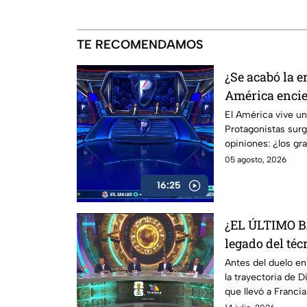
TE RECOMENDAMOS
¿Se acabó la e
América encie
El América vive u
Protagonistas sur
opiniones: ¿los gr
indispensables pa
05 agosto, 2026
16:25
¿EL ÚLTIMO 
legado del té
Francia
Antes del duelo e
la trayectoria de 
que llevó a Francia
que podría estar vi