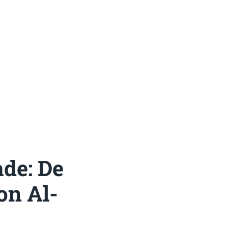
ade: De
on Al-