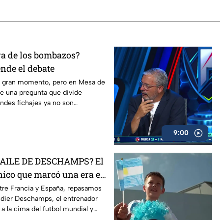
ra de los bombazos?
nde el debate
n gran momento, pero en Mesa de
ge una pregunta que divide
andes fichajes ya no son
ra competir?
9:00
BAILE DE DESCHAMPS? El
cnico que marcó una era en
ntre Francia y España, repasamos
Didier Deschamps, el entrenador
 a la cima del futbol mundial y
viendo sus últimos capítulos al