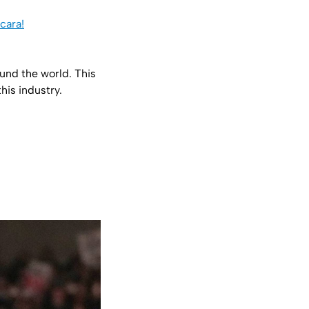
cara!
ound the world. This
his industry.