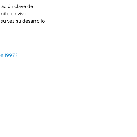
mación clave de
ite en vivo.
u vez su desarrollo
en 1997?