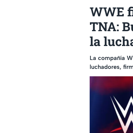
WWE fi
TNA: Bu
la luch
La compañía WWE
luchadores, fir