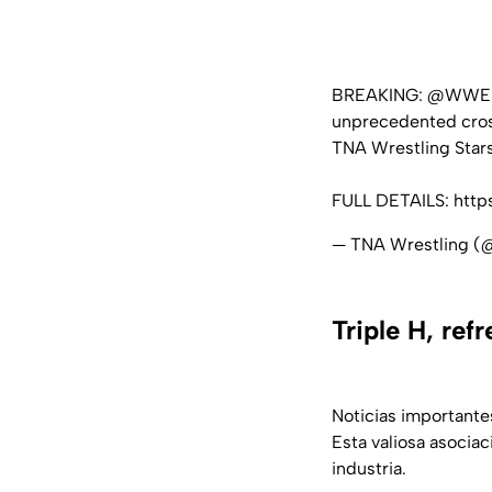
BREAKING:
@WWE
unprecedented cros
TNA Wrestling Stars
FULL DETAILS:
http
— TNA Wrestling (
Triple H, ref
Noticias importante
Esta valiosa asocia
industria.