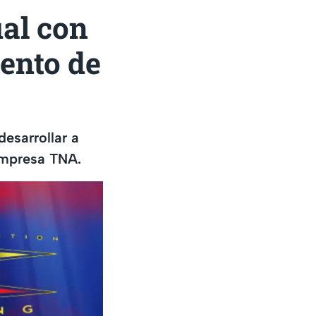
al con
lento de
esarrollar a
 empresa TNA.