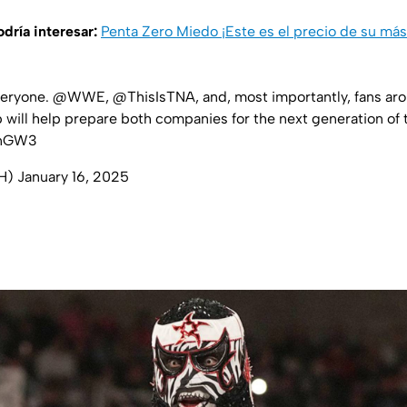
odría interesar:
Penta Zero Miedo ¡Este es el precio de su más
veryone.
@WWE
,
@ThisIsTNA
, and, most importantly, fans ar
 will help prepare both companies for the next generation of t
lAnGW3
eH)
January 16, 2025