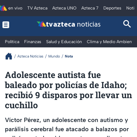
en vivo
TV Azteca
Azteca UNO
Azteca 7
Deportes
Notic
tv azteca
noticias
Política
Finanzas
Salud y Educación
Clima y Medio Ambiente
Azteca Noticias
Mundo
Nota
Adolescente autista fue
baleado por policías de Idaho;
recibió 9 disparos por llevar un
cuchillo
Víctor Pérez, un adolescente con autismo y
parálisis cerebral fue atacado a balazos por