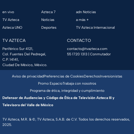
en vivo
Azteca 7
adn Noticias
TV Azteca
Noticias
a más +
Azteca UNO
Deportes
TV Azteca Internacional
TV AZTECA
CONTACTO
Periférico Sur 4121,
contacto@tvazteca.com
Col. Fuentes Del Pedregal,
55 1720 1313
| Conmutador
C.P. 14141,
Ciudad De México, México.
Aviso de privacidad
Preferencias de Cookies
Derechos
Inversionistas
Promo Espacio
Trabaja con nosotros
Programa de ética, integridad y cumplimiento
Defensor de Audiencias y Código de Ética de Televisión Azteca III y
Televisora del Valle de México
TV Azteca, M.R. & ©, TV Azteca, S.A.B. de C.V. Todos los derechos reservados,
2025.