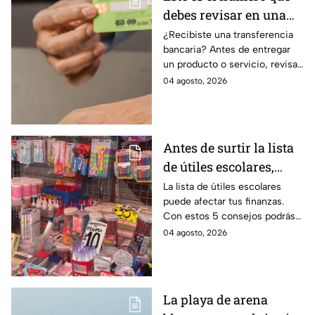
debes revisar en una
transferencia bancaria
¿Recibiste una transferencia
bancaria? Antes de entregar
para evitar fraudes
un producto o servicio, revisa
este número clave para
04 agosto, 2026
verificar si la operación es real
y evitar fraudes.
Antes de surtir la lista
de útiles escolares,
sigue estos 5 consejos
La lista de útiles escolares
puede afectar tus finanzas.
que pueden ahorrar
Con estos 5 consejos podrás
miles de pesos
organizar tus compras, ahorrar
04 agosto, 2026
dinero este ciclo escolar
2026-2027.
La playa de arena