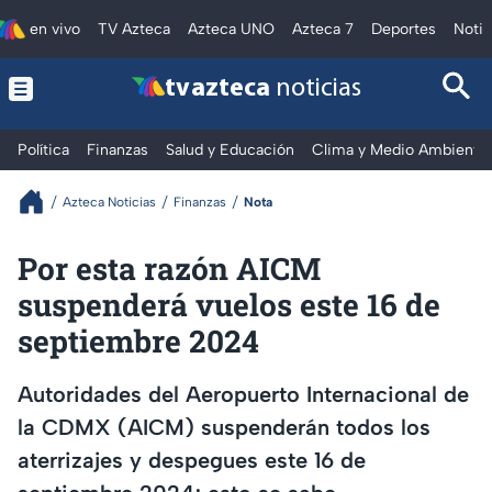
en vivo
TV Azteca
Azteca UNO
Azteca 7
Deportes
Notic
tv azteca
noticias
Política
Finanzas
Salud y Educación
Clima y Medio Ambiente
Azteca Noticias
Finanzas
Nota
Por esta razón AICM
suspenderá vuelos este 16 de
septiembre 2024
Autoridades del Aeropuerto Internacional de
la CDMX (AICM) suspenderán todos los
aterrizajes y despegues este 16 de