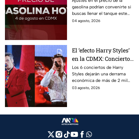
hoy: ¿en cuánto quedó?
Ajustes en el precio de la
gasolina podrían convenirte si
buscas llenar el tanque este
martes 4 de agosto 2026; aquí
04 agosto, 2026
la lista de precios por estado.
El ‘efecto Harry Styles’
en la CDMX: Conciertos
dejarán derrama de
Los 6 conciertos de Harry
Styles dejarán una derrama
más de 2 mil millones
económica de más de 2 mil
de pesos
millones de pesos en CDMX,
03 agosto, 2026
beneficiando al sector
turístico.