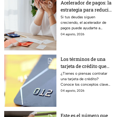
Acelerador de pagos: la
estrategia para reducir
tus deudas más rápido
Si tus deudas siguen
creciendo, el acelerador de
y recuperar el control
pagos puede ayudarte a
de tus finanzas
ordenar tus finanzas, priorizar
04 agosto, 2026
pagos y avanzar hacia una
mayor tranquilidad económica.
Los términos de una
tarjeta de crédito que
debes entender para
¿Tienes o piensas contratar
una tarjeta de crédito?
evitar deudas
Conoce los conceptos clave
como CAT, fecha de corte,
04 agosto, 2026
pago mínimo e intereses para
evitar dudas.
Este es el número que