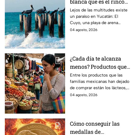
blanca que es el rincón
escondido en la Costa
Lejos de las multitudes existe
un paraíso en Yucatán: El
Esmeralda de Yucatán
Cuyo, una playa de arena
y es ideal para las
blanca en la Costa Esmeralda
04 agosto, 2026
vacaciones de verano
que promete tranquilidad y
paisajes inolvidables.
¿Cada día te alcanza
menos? Productos que
la gente deja de
Entre los productos que las
familias mexicanas han dejado
comprar para cubrir la
de comprar están los lácteos,
canasta básica en
comida enlatada, pan de caja,
04 agosto, 2026
México, según Anpec
entre otros artículos.
Cómo conseguir las
medallas de