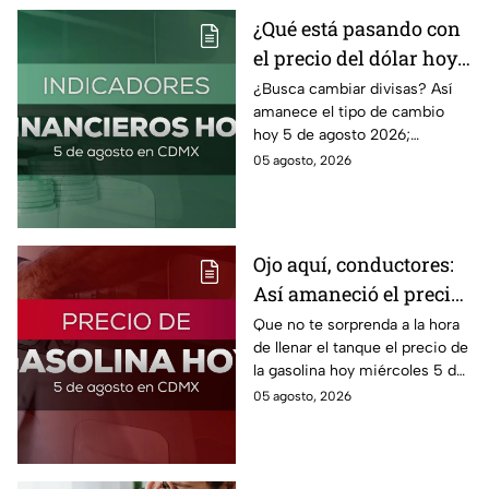
¿Qué está pasando con
el precio del dólar hoy
miércoles 5 de agosto
¿Busca cambiar divisas? Así
amanece el tipo de cambio
2026?
hoy 5 de agosto 2026;
consulta el precio del dólar
05 agosto, 2026
este miércoles y conoce si es
conveniente comprar.
Ojo aquí, conductores:
Así amaneció el precio
de la gasolina HOY
Que no te sorprenda a la hora
de llenar el tanque el precio de
la gasolina hoy miércoles 5 de
agosto 2026; aquí te dejamos
05 agosto, 2026
la lista de costos estado por
estado.