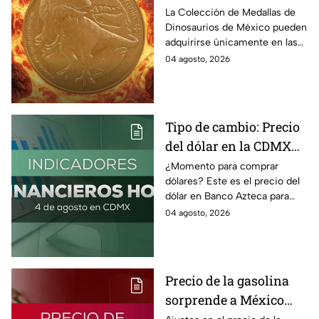
Dinosaurios de México
La Colección de Medallas de
Dinosaurios de México pueden
adquirirse únicamente en las
tiendas físicas de la Casa de la
04 agosto, 2026
Moneda, pero ¿cuánto
cuestan?
Tipo de cambio: Precio
del dólar en la CDMX
hoy 4 de agosto 2026
¿Momento para comprar
dólares? Este es el precio del
dólar en Banco Azteca para
hoy martes 4 de agosto 2026:
04 agosto, 2026
Compra y venta de divisas en
México.
Precio de la gasolina
sorprende a México