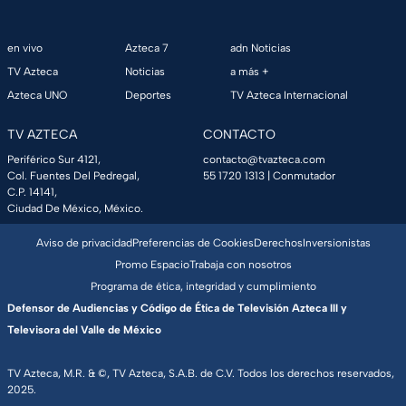
en vivo
Azteca 7
adn Noticias
TV Azteca
Noticias
a más +
Azteca UNO
Deportes
TV Azteca Internacional
TV AZTECA
CONTACTO
Periférico Sur 4121,
contacto@tvazteca.com
Col. Fuentes Del Pedregal,
55 1720 1313
| Conmutador
C.P. 14141,
Ciudad De México, México.
Aviso de privacidad
Preferencias de Cookies
Derechos
Inversionistas
Promo Espacio
Trabaja con nosotros
Programa de ética, integridad y cumplimiento
Defensor de Audiencias y Código de Ética de Televisión Azteca III y
Televisora del Valle de México
TV Azteca, M.R. & ©, TV Azteca, S.A.B. de C.V. Todos los derechos reservados,
2025.