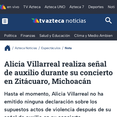
en vivo
TV Azteca
Azteca UNO
Azteca 7
Deportes
Notic
tv azteca
noticias
Política
Finanzas
Salud y Educación
Clima y Medio Ambiente
Azteca Noticias
Espectáculos
Nota
Alicia Villarreal realiza señal
de auxilio durante su concierto
en Zitácuaro, Michoacán
Hasta el momento, Alicia Villarreal no ha
emitido ninguna declaración sobre los
supuestos actos de violencia después de su