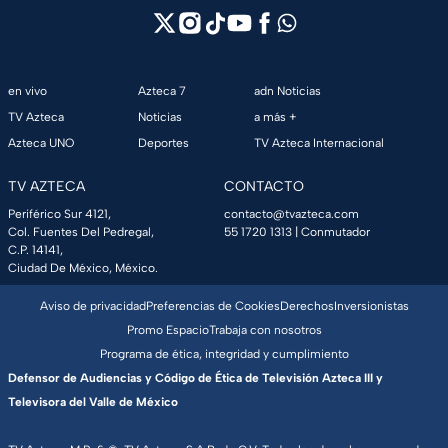
en vivo
Azteca 7
adn Noticias
TV Azteca
Noticias
a más +
Azteca UNO
Deportes
TV Azteca Internacional
TV AZTECA
CONTACTO
Periférico Sur 4121,
contacto@tvazteca.com
Col. Fuentes Del Pedregal,
55 1720 1313
| Conmutador
C.P. 14141,
Ciudad De México, México.
Aviso de privacidad
Preferencias de Cookies
Derechos
Inversionistas
Promo Espacio
Trabaja con nosotros
Programa de ética, integridad y cumplimiento
Defensor de Audiencias y Código de Ética de Televisión Azteca III y
Televisora del Valle de México