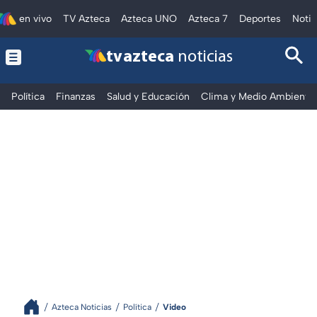
en vivo
TV Azteca
Azteca UNO
Azteca 7
Deportes
Notic
tv azteca
noticias
Política
Finanzas
Salud y Educación
Clima y Medio Ambiente
Azteca Noticias
Política
Video