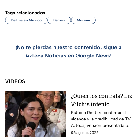
Tags relacionados
Delitos en México
Pemex
Morena
¡No te pierdas nuestro contenido, sigue a
Azteca Noticias en Google News!
VIDEOS
¿Quién los contrata? Liz
Vilchis intentó
desvirtuar estudio de
Estudio Reuters confirma el
alcance y la credibilidad de TV
Reuters sobre la
Azteca; versión presentada por
credibilidad de TV
Liz Vilchis fue cuestionada al
06 agosto, 2026