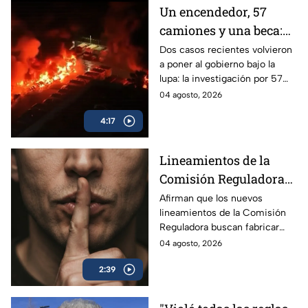
ineptitud y vínculos con el
Un encendedor, 57
crimen organizado.
camiones y una beca:
las polémicas que
Dos casos recientes volvieron
a poner al gobierno bajo la
persiguen al gobierno
lupa: la investigación por 57
camiones incendiados y la
04 agosto, 2026
promoción de la beca Rita
4:17
Cetina.
Lineamientos de la
Comisión Reguladora
buscan silenciar a TV
Afirman que los nuevos
lineamientos de la Comisión
Azteca
Reguladora buscan fabricar
autocensura y controlar los
04 agosto, 2026
contenidos informativos bajo
2:39
el poder estatal.