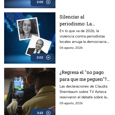
2:05
análisis en Casilla 27.
Silenciar al
periodismo: La
estrategia de violencia
En lo que va de 2026, la
violencia contra periodistas
e impunidad rumbo a
locales arruga la democracia.
2027
Entérate de cómo los
06 agosto, 2026
crímenes en provincia ponen
2:02
en jaque las elecciones de
2027.
¿Regresa el "no pago
para que me peguen"?
Reviven frase de López
Las declaraciones de Claudia
Sheinbaum sobre TV Azteca
Portillo tras dichos del
reavivaron el debate sobre la
gobierno de México
publicidad oficial y recordaron
05 agosto, 2026
la histórica frase de José
3:22
López Portillo de 1982.