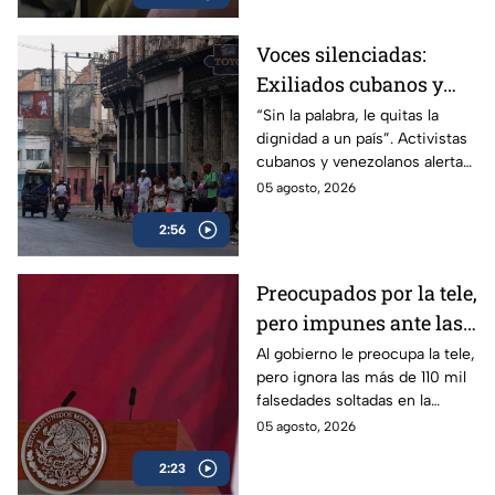
Voces silenciadas:
Exiliados cubanos y
venezolanos alertan
“Sin la palabra, le quitas la
dignidad a un país”. Activistas
sobre la pérdida de
cubanos y venezolanos alertan
libertades en México
sobre el avance del
05 agosto, 2026
autoritarismo en México.
2:56
Preocupados por la tele,
pero impunes ante las
mentiras: El doble
Al gobierno le preocupa la tele,
pero ignora las más de 110 mil
rasero del gobierno
falsedades soltadas en la
federal
mañanera. Recordamos las
05 agosto, 2026
más descaradas.
2:23