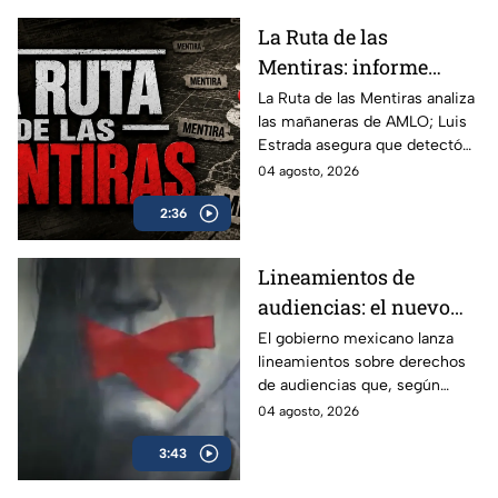
La Ruta de las
Mentiras: informe
acusa más de 100 mil
La Ruta de las Mentiras analiza
las mañaneras de AMLO; Luis
falsedades en las
Estrada asegura que detectó
mañaneras de AMLO
más de 100 mil afirmaciones
04 agosto, 2026
falsas, engañosas o sin
2:36
comprobar durante su sexenio.
Lineamientos de
audiencias: el nuevo
mecanismo del
El gobierno mexicano lanza
lineamientos sobre derechos
gobierno para censurar
de audiencias que, según
medios y blindar la
críticos, no protegen al
04 agosto, 2026
corrupción en México
ciudadano sino que blindan al
3:43
morenismo y censuran
denuncias de corrupción,