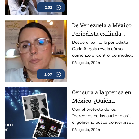
Azteca
contrastarla con el informe.
2:52
De Venezuela a México:
Periodista exiliada
alerta sobre los
Desde el exilio, la periodista
Carla Angola revela cómo
peligros de censurar a
comenzó el control de medios
la prensa
en Venezuela y por qué México
06 agosto, 2026
sigue el mismo camino.
2:07
Censura a la prensa en
México: ¿Quién
sancionará las
Con el pretexto de los
“derechos de las audiencias”,
mentiras oficiales del
el gobierno busca convertirse
gobierno?
en el árbitro supremo de la
06 agosto, 2026
verdad. No te pierdas el