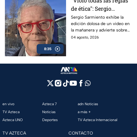
"Violó todas las reglas
de ética": Sergio
Sarmiento responde a
Sergio Sarmiento exhibe la
edición dolosa de un video en
la mañanera tras video
la mañanera y advierte sobre
editado
los peligros de la censura
04 agosto, 2026
oficial.
8:35
en vivo
Azteca 7
adn Noticias
TV Azteca
Noticias
a más +
Azteca UNO
Deportes
TV Azteca Internacional
TV AZTECA
CONTACTO