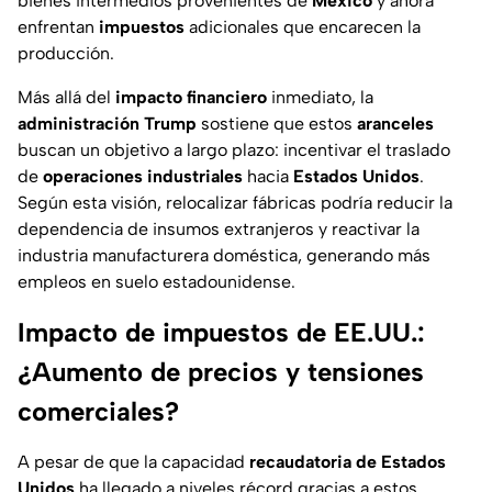
bienes intermedios provenientes de
México
y ahora
enfrentan
impuestos
adicionales que encarecen la
producción.
Más allá del
impacto
financiero
inmediato, la
administración Trump
sostiene que estos
aranceles
buscan un objetivo a largo plazo: incentivar el traslado
de
operaciones
industriales
hacia
Estados Unidos
.
Según esta visión, relocalizar fábricas podría reducir la
dependencia de insumos extranjeros y reactivar la
industria manufacturera doméstica, generando más
empleos en suelo estadounidense.
Impacto de impuestos de EE.UU.:
¿Aumento de precios y tensiones
comerciales?
A pesar de que la capacidad
recaudatoria de Estados
Unidos
ha llegado a niveles récord gracias a estos