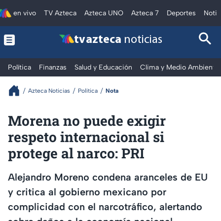
en vivo
TV Azteca
Azteca UNO
Azteca 7
Deportes
Notic
tv azteca
noticias
Política
Finanzas
Salud y Educación
Clima y Medio Ambiente
Azteca Noticias
Política
Nota
Morena no puede exigir
respeto internacional si
protege al narco: PRI
Alejandro Moreno condena aranceles de EU
y critica al gobierno mexicano por
complicidad con el narcotráfico, alertando