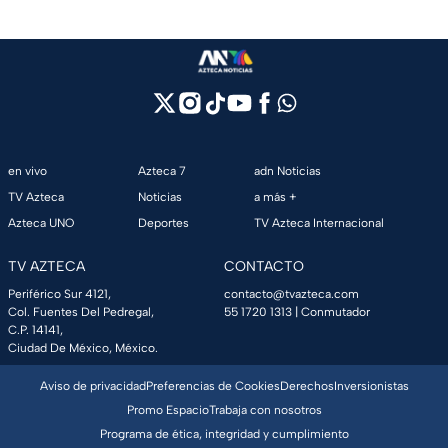
en vivo
Azteca 7
adn Noticias
TV Azteca
Noticias
a más +
Azteca UNO
Deportes
TV Azteca Internacional
TV AZTECA
CONTACTO
Periférico Sur 4121,
contacto@tvazteca.com
Col. Fuentes Del Pedregal,
55 1720 1313
| Conmutador
C.P. 14141,
Ciudad De México, México.
Aviso de privacidad
Preferencias de Cookies
Derechos
Inversionistas
Promo Espacio
Trabaja con nosotros
Programa de ética, integridad y cumplimiento