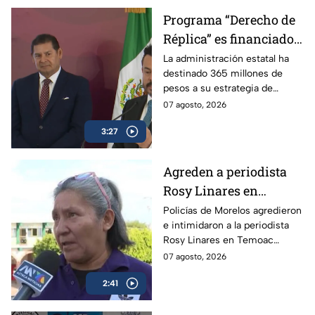
Programa “Derecho de
Réplica” es financiado
con dinero de los
La administración estatal ha
destinado 365 millones de
poblanos, pero se usa
pesos a su estrategia de
para atacar a la prensa
comunicación social, lo que
07 agosto, 2026
crítica
incluye el programa “Derecho
3:27
de Réplica.
Agreden a periodista
Rosy Linares en
Morelos durante
Policías de Morelos agredieron
e intimidaron a la periodista
cobertura del asesinato
Rosy Linares en Temoac
del alcalde de Temoac
mientras realizaba una
07 agosto, 2026
cobertura. La gobernadora
2:41
Margarita González mantiene
el silencio.