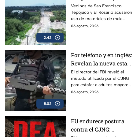
posible desvío de
Vecinos de San Francisco
Tepojaco y El Rosario acusaron
recursos en obras
uso de materiales de mala
viales de Cuautitlán
calidad en una obra de 23
06 agosto, 2026
Izcalli, Edomex
millones de pesos que lleva 20
2:42
años inconclusa en Cuautitlán
Izcalli, Edomex.
Por teléfono y en inglés:
Revelan la nueva estafa
del CJNG a adultos
El director del FBI reveló el
método utilizado por el CJNG
mayores de Estados
para estafar a adultos mayores
Unidos
de Estados Unidos desde
06 agosto, 2026
México.
5:02
EU endurece postura
contra el CJNG: