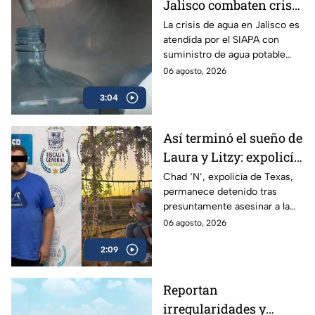
Jalisco combaten crisis
de agua y llevan
La crisis de agua en Jalisco es
atendida por el SIAPA con
suministro potable
suministro de agua potable
gratuito a colonias
gratuito, nuevas obras de
06 agosto, 2026
afectadas
potabilización y apoyo en
3:04
colonias afectadas.
Así terminó el sueño de
Laura y Litzy: expolicía
de Texas permanece
Chad ‘N’, expolicía de Texas,
permanece detenido tras
detenido por
presuntamente asesinar a la
multihomicidio en
familia de su expareja en
06 agosto, 2026
Saltillo
Saltillo; pretendía huir a EU con
2:09
su hijo.
Reportan
irregularidades y