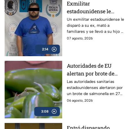
Exmilitar
estadounidense le
disparó a su ex en
Un exmilitar estadounidense le
disparó a su ex, mató a
Saltillo, mató a
familiares y se llevó a su hijo a
familiares y se llevó a
la frontera.
07 agosto, 2026
su hijo
2:14
Autoridades de EU
alertan por brote de
Salmonella en cultivos
Las autoridades sanitarias
estadounidenses alertaron por
de jalapeño en México
un brote de salmonella en 27
estados vinculados a el chile
06 agosto, 2026
jalapeño cultivados en México.
3:08
Entró disparando