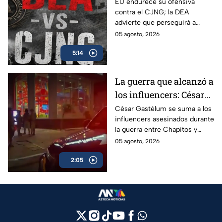
advierte que también
EU endurece su ofensiva
contra el CJNG; la DEA
irá por políticos que
advierte que perseguirá a
protejan al cártel
políticos que protejan al cártel
05 agosto, 2026
y anuncia millonarias
5:14
recompensas por sus líderes.
La guerra que alcanzó a
los influencers: César
Gastélum se suma a
César Gastélum se suma a los
influencers asesinados durante
lista de asesinados
la guerra entre Chapitos y
entre guerra de
Mayiza; conoce los casos
05 agosto, 2026
Chapitos-Mayiza
ligados a la disputa del Cártel
2:05
de Sinaloa.