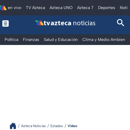
en vivo
TV Azteca
Azteca UNO
Azteca 7
Deportes
Notic
tv azteca
noticias
Política
Finanzas
Salud y Educación
Clima y Medio Ambiente
Azteca Noticias
Estados
Video