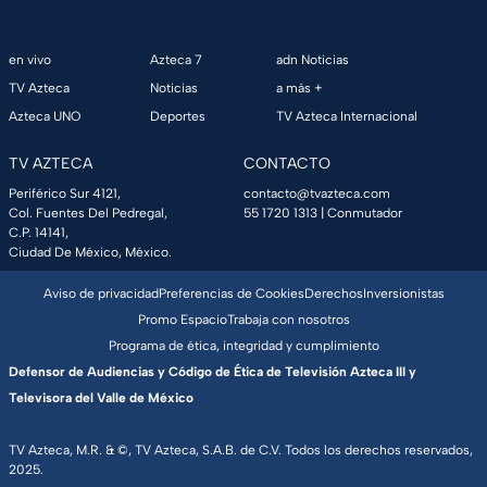
en vivo
Azteca 7
adn Noticias
TV Azteca
Noticias
a más +
Azteca UNO
Deportes
TV Azteca Internacional
TV AZTECA
CONTACTO
Periférico Sur 4121,
contacto@tvazteca.com
Col. Fuentes Del Pedregal,
55 1720 1313
| Conmutador
C.P. 14141,
Ciudad De México, México.
Aviso de privacidad
Preferencias de Cookies
Derechos
Inversionistas
Promo Espacio
Trabaja con nosotros
Programa de ética, integridad y cumplimiento
Defensor de Audiencias y Código de Ética de Televisión Azteca III y
Televisora del Valle de México
TV Azteca, M.R. & ©, TV Azteca, S.A.B. de C.V. Todos los derechos reservados,
2025.