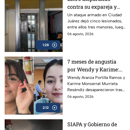
contra su expareja y
sus hijos: Ataque
Un ataque armado en Ciudad
Juárez dejó cinco lesionados,
armado conmociona a
entre ellos tres menores, luego
Ciudad Juárez
de que un exesposo
06 agosto, 2026
presuntamente disparara
1:28
contra su expareja y su nueva
pareja.
7 meses de angustia
por Wendy y Karime:
desaparecieron tras
Wendy Aranza Portilla Ramos y
Karime Monserrat Murrieta
acudir a funeral de
Reséndiz desaparecieron tras
reportero en Veracruz
asistir al funeral del reportero
06 agosto, 2026
Carlos Castro, asesinado en
2:12
Poza Rica, Veracruz.
SIAPA y Gobierno de