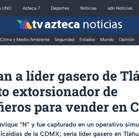
a UNO
Azteca 7
Deportes
Noticias
adn Noticias
tv azteca
noticias
Clima y Medio Ambiente
Seguridad
Estados
Mundo
Opinión
n a líder gasero de Tl
to extorsionador de
eros para vender en
rique “N” y fue capturado en un operativo simu
lcaldías de la CDMX; sería líder gasero en Tláh