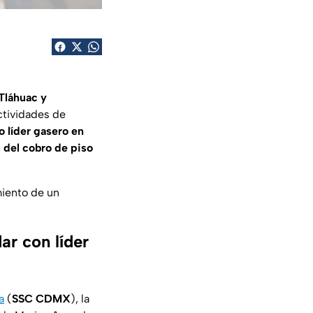
Tláhuac y
ctividades de
o líder gasero
en
 del cobro de piso
miento de un
ar con líder
a
(
SSC CDMX
), la