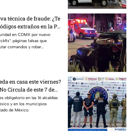
va técnica de fraude: ¿Te
ódigos extraños en la PC?
as ser víctima del
guridad en CDMX por nuevo
ckfix": páginas falsas que
ckfix"
utar comandos y robar
equipo.
eda en casa este viernes?
No Circula de este 7 de
s obligatorio en las 16 alcaldías
xico y en los municipios
tado de México.