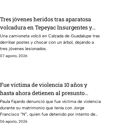
Tres jóvenes heridos tras aparatosa
volcadura en Tepeyac Insurgentes y
operativo en la Juárez, mientras
Una camioneta volcó en Calzada de Guadalupe tras
derribar postes y chocar con un árbol, dejando a
dormía
tres jóvenes lesionados.
07 agosto, 2026
Fue víctima de violencia 10 años y
hasta ahora detienen al presunto
agresor: el caso de Paula Fajardo
Paula Fajardo denunció que fue víctima de violencia
durante su matrimonio que tenía con Jorge
Francisco “N”, quien fue detenido por intento de
feminicidio.
06 agosto, 2026