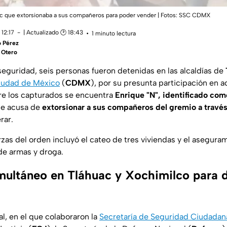
ac que extorsionaba a sus compañeros para poder vender |
Fotos: SSC CDMX
12:17
| Actualizado 🕑 18:43
1 minuto lectura
o Pérez
a Otero
seguridad, seis personas fueron detenidas en las alcaldías de
iudad de México
(
CDMX
), por su presunta participación en a
e los capturados se encuentra
Enrique "N", identificado com
 le acusa de
extorsionar a sus compañeros del gremio a través
rar.
rzas del orden incluyó el cateo de tres viviendas y el asegura
de armas y droga.
multáneo en Tláhuac y Xochimilco para d
al, en el que colaboraron la
Secretaría de Seguridad Ciudadan