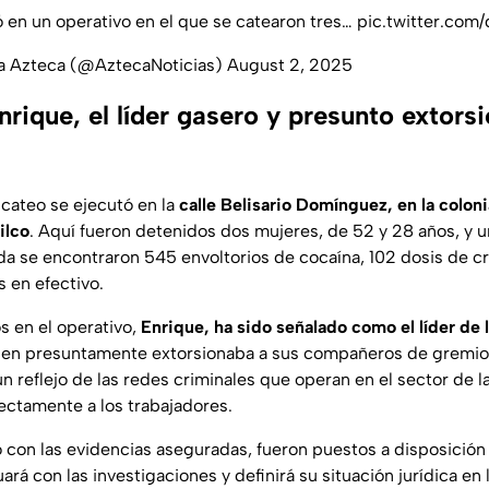
ó en un operativo en el que se catearon tres…
pic.twitter.co
va Azteca (@AztecaNoticias)
August 2, 2025
rique, el líder gasero y presunto extors
 cateo se ejecutó en la
calle Belisario Domínguez, en la colon
ilco
. Aquí fueron detenidos dos mujeres, de 52 y 28 años, y
da se encontraron 545 envoltorios de cocaína, 102 dosis de cr
s en efectivo.
s en el operativo,
Enrique, ha sido señalado como el líder de 
uien presuntamente extorsionaba a sus compañeros de gremio 
 un reflejo de las redes criminales que operan en el sector de l
rectamente a los trabajadores.
o con las evidencias aseguradas, fueron puestos a disposición 
ará con las investigaciones y definirá su situación jurídica en