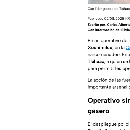
Cae líder gasero de Tláhu
Publicado 02/08/2025 | 🕑 
Escrito por:
Carlos Albert
Con información de: Silvi
En un operativo de 
Xochimilco
, en la
C
narcomenudeo. Entr
Tláhuac
, a quien se
para permitirles ope
La acción de las fue
importante arsenal 
Operativo si
gasero
El despliegue polici