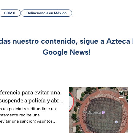
CDMX
Delincuencia en México
rdas nuestro contenido, sigue a Azteca 
Google News!
ferencia para evitar una
suspende a policía y abre
 un policía tras difundirse un
ntamente recibe una
 evitar una sanción; Asuntos
ga.