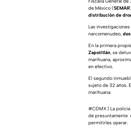
Fiscalía General de 
de México (
SEMAR
distribución de dro
Las investigaciones
narcomenudeo,
dos
En la primera propi
Zapotitlán
, se detu
marihuana, aproxima
en efectivo.
El segundo inmuebl
sujeto de 32 años. 
marihuana.
#CDMX
| La policí
de presuntamente ex
permitirles operar.