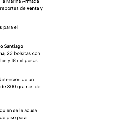
, la Marina Armada
a reportes de
venta y
s para el
lo Santiago
na
, 23 bolsitas con
es y 18 mil pesos
a detención de un
or de 300 gramos de
 quien se le acusa
de piso para