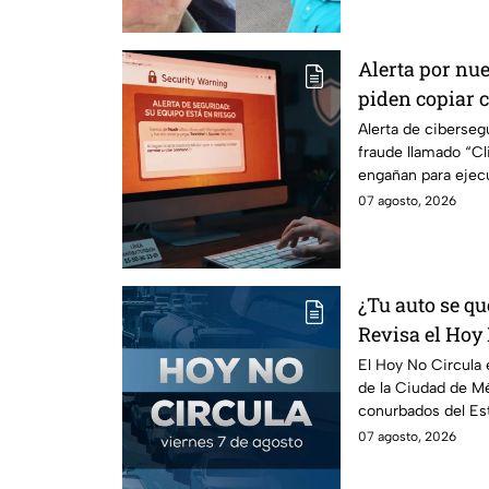
Alerta por nue
piden copiar c
Cuidado, podrí
Alerta de ciberse
fraude llamado “Cli
peligroso "Cli
engañan para ejec
información de tu 
07 agosto, 2026
¿Tu auto se qu
Revisa el Hoy 
agosto
El Hoy No Circula e
de la Ciudad de Mé
conurbados del Es
07 agosto, 2026