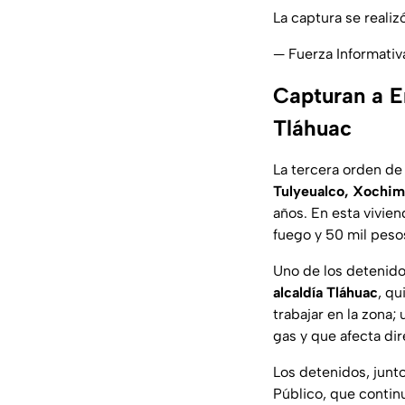
La captura se realiz
— Fuerza Informati
Capturan a En
Tláhuac
La tercera orden de
Tulyeualco, Xochim
años. En esta vivien
fuego y 50 mil peso
Uno de los detenido
alcaldía Tláhuac
, q
trabajar en la zona;
gas y que afecta di
Los detenidos, junt
Público, que continu