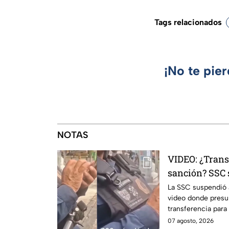
Tags relacionados
¡No te pie
NOTAS
VIDEO: ¿Trans
sanción? SSC 
investigación
La SSC suspendió a
video donde presu
transferencia para
Internos ya investi
07 agosto, 2026