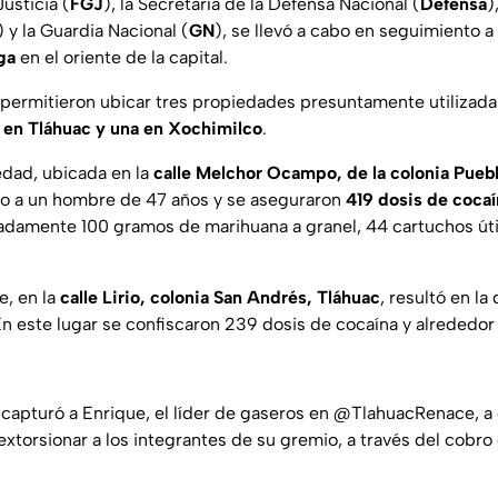
Justicia (
FGJ
), la Secretaría de la Defensa Nacional (
Defensa
)
) y la Guardia Nacional (
GN
), se llevó a cabo en seguimiento 
ga
en el oriente de la capital.
 permitieron ubicar tres propiedades presuntamente utilizada
 en Tláhuac y una en Xochimilco
.
edad, ubicada en la
calle Melchor Ocampo, de la colonia Pueb
vo a un hombre de 47 años y se aseguraron
419 dosis de cocaí
damente 100 gramos de marihuana a granel, 44 cartuchos útil
e, en la
calle Lirio, colonia San Andrés, Tláhuac
, resultó en l
En este lugar se confiscaron 239 dosis de cocaína y alreded
a capturó a Enrique, el líder de gaseros en
@TlahuacRenace
, a
torsionar a los integrantes de su gremio, a través del cobro 