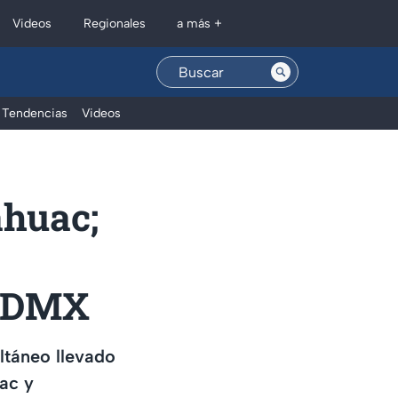
Regionales
Videos
a más +
Tendencias
Videos
áhuac;
 CDMX
ltáneo llevado
uac y