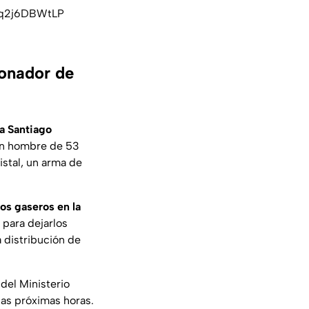
m/q2j6DBWtLP
ionador de
ia Santiago
 un hombre de 53
istal, un arma de
los gaseros en la
para dejarlos
a distribución de
del Ministerio
 las próximas horas.