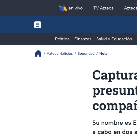
en vivo
TV Azteca
Aztec
Política
Finanzas
Salud y Educación
Azteca Noticias
Seguridad
Nota
Captura
presun
compañ
Su nombre es En
a cabo en dos a