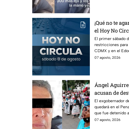
¡Qué no te agar
el Hoy No Circ
mes
El primer sábado d
restricciones para
CDMX y en el Edom
llaves y arrancar.
07 agosto, 2026
Ángel Aguirre 
acusan de des
caso Ayotzina
El exgobernador de
quedará en el Penal
que fue detenido a
caso Ayotzinapa.
07 agosto, 2026