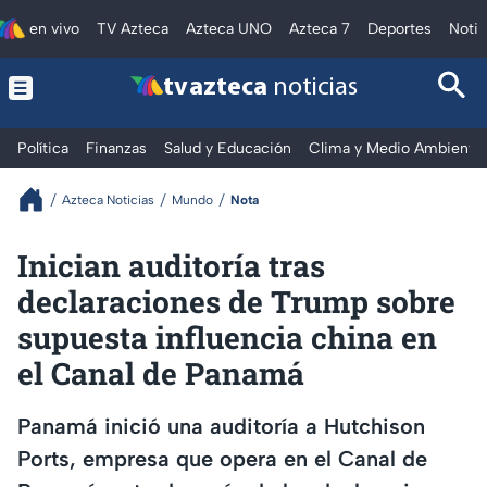
en vivo
TV Azteca
Azteca UNO
Azteca 7
Deportes
Notic
tv azteca
noticias
Política
Finanzas
Salud y Educación
Clima y Medio Ambiente
Azteca Noticias
Mundo
Nota
Inician auditoría tras
declaraciones de Trump sobre
supuesta influencia china en
el Canal de Panamá
Panamá inició una auditoría a Hutchison
Ports, empresa que opera en el Canal de