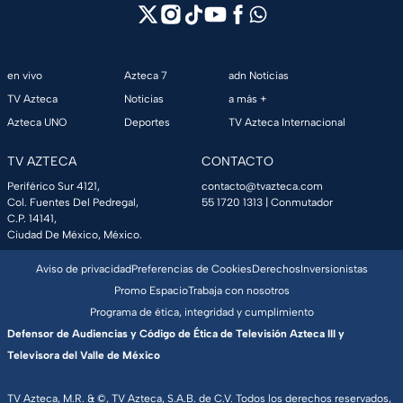
en vivo
Azteca 7
adn Noticias
TV Azteca
Noticias
a más +
Azteca UNO
Deportes
TV Azteca Internacional
TV AZTECA
CONTACTO
Periférico Sur 4121,
contacto@tvazteca.com
Col. Fuentes Del Pedregal,
55 1720 1313
| Conmutador
C.P. 14141,
Ciudad De México, México.
Aviso de privacidad
Preferencias de Cookies
Derechos
Inversionistas
Promo Espacio
Trabaja con nosotros
Programa de ética, integridad y cumplimiento
Defensor de Audiencias y Código de Ética de Televisión Azteca III y
Televisora del Valle de México
TV Azteca, M.R. & ©, TV Azteca, S.A.B. de C.V. Todos los derechos reservados,