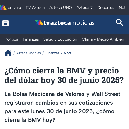
en vivo
TV Azteca
Azteca UNO
Azteca 7
Deportes
Notic
tv azteca
noticias
Política
Finanzas
Salud y Educación
Clima y Medio Ambiente
Azteca Noticias
Finanzas
Nota
¿Cómo cierra la BMV y precio
del dólar hoy 30 de junio 2025?
La Bolsa Mexicana de Valores y Wall Street
registraron cambios en sus cotizaciones
para este lunes 30 de junio 2025, ¿cómo
cierra la BMV hoy?