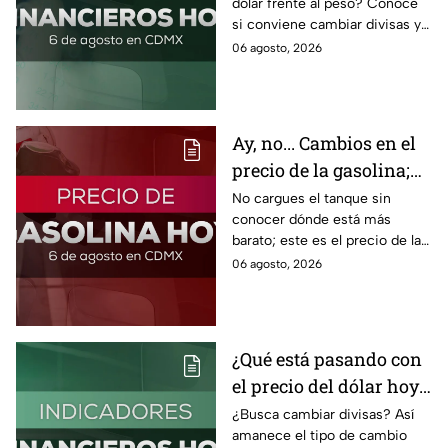
dólar frente al peso? Conoce
si conviene cambiar divisas y
cómo el flujo en el estrecho de
06 agosto, 2026
Ormuz afecta al precio del
petróleo.
Ay, no... Cambios en el
precio de la gasolina;
así quedó HOY
No cargues el tanque sin
conocer dónde está más
barato; este es el precio de la
gasolina para hoy jueves 6 de
06 agosto, 2026
agosto 2026 sin afectar tu
bolsillo.
¿Qué está pasando con
el precio del dólar hoy
miércoles 5 de agosto
¿Busca cambiar divisas? Así
amanece el tipo de cambio
2026?