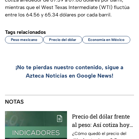
mientras que el West Texas Intermediate (WTI) fluctúa
entre los 64.56 y 65.34 dólares por cada barril.
Tags relacionados
Peso mexicano
Precio del dólar
Economía en México
¡No te pierdas nuestro contenido, sigue a
Azteca Noticias en Google News!
NOTAS
Precio del dólar frente
al peso: Así cotiza hoy 6
de agosto 2026
¿Cómo quedó el precio del