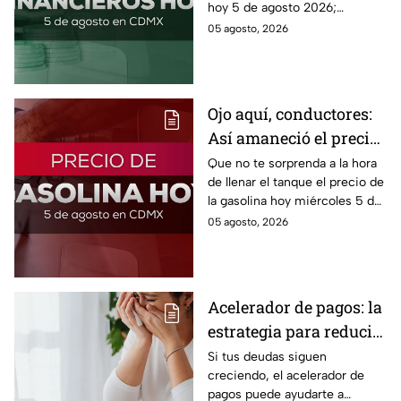
hoy 5 de agosto 2026;
consulta el precio del dólar
05 agosto, 2026
este miércoles y conoce si es
conveniente comprar.
Ojo aquí, conductores:
Así amaneció el precio
de la gasolina HOY
Que no te sorprenda a la hora
de llenar el tanque el precio de
la gasolina hoy miércoles 5 de
agosto 2026; aquí te dejamos
05 agosto, 2026
la lista de costos estado por
estado.
Acelerador de pagos: la
estrategia para reducir
tus deudas más rápido
Si tus deudas siguen
creciendo, el acelerador de
y recuperar el control
pagos puede ayudarte a