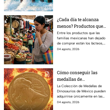
que promete tranquilidad y
paisajes inolvidables.
¿Cada día te alcanza
menos? Productos que
la gente deja de
Entre los productos que las
familias mexicanas han dejado
comprar para cubrir la
de comprar están los lácteos,
canasta básica en
comida enlatada, pan de caja,
04 agosto, 2026
México, según Anpec
entre otros artículos.
Cómo conseguir las
medallas de
Dinosaurios de México
La Colección de Medallas de
Dinosaurios de México pueden
adquirirse únicamente en las
tiendas físicas de la Casa de la
04 agosto, 2026
Moneda, pero ¿cuánto