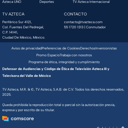
Azteca UNO
Deportes
TV Azteca Internacional
TV AZTECA
CONTACTO
Periférico Sur 4121,
contacto@tvazteca.com
Col. Fuentes Del Pedregal,
55 1720 1313
| Conmutador
C.P. 14141,
Ciudad De México, México.
Aviso de privacidad
Preferencias de Cookies
Derechos
Inversionistas
Promo Espacio
Trabaja con nosotros
Programa de ética, integridad y cumplimiento
Defensor de Audiencias y Código de Ética de Televisión Azteca III y
Televisora del Valle de México
TV Azteca, M.R. & ©, TV Azteca, S.A.B. de C.V. Todos los derechos reservados,
2025.
Queda prohibida la reproducción total o parcial sin la autorización previa,
expresa y por escrito de su titular.