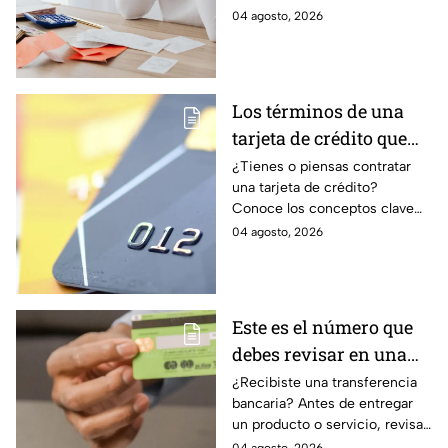
de tus finanzas
ordenar tus finanzas, priorizar
04 agosto, 2026
pagos y avanzar hacia una
mayor tranquilidad económica.
Los términos de una
tarjeta de crédito que
debes entender para
¿Tienes o piensas contratar
una tarjeta de crédito?
evitar deudas
Conoce los conceptos clave
como CAT, fecha de corte,
04 agosto, 2026
pago mínimo e intereses para
evitar dudas.
Este es el número que
debes revisar en una
transferencia bancaria
¿Recibiste una transferencia
bancaria? Antes de entregar
para evitar fraudes
un producto o servicio, revisa
este número clave para