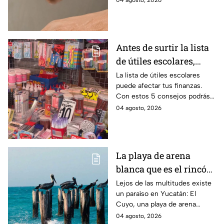
04 agosto, 2026
verificar si la operación es real
y evitar fraudes.
Antes de surtir la lista
de útiles escolares,
sigue estos 5 consejos
La lista de útiles escolares
puede afectar tus finanzas.
que pueden ahorrar
Con estos 5 consejos podrás
miles de pesos
organizar tus compras, ahorrar
04 agosto, 2026
dinero este ciclo escolar
2026-2027.
La playa de arena
blanca que es el rincón
escondido en la Costa
Lejos de las multitudes existe
un paraíso en Yucatán: El
Esmeralda de Yucatán
Cuyo, una playa de arena
y es ideal para las
blanca en la Costa Esmeralda
04 agosto, 2026
vacaciones de verano