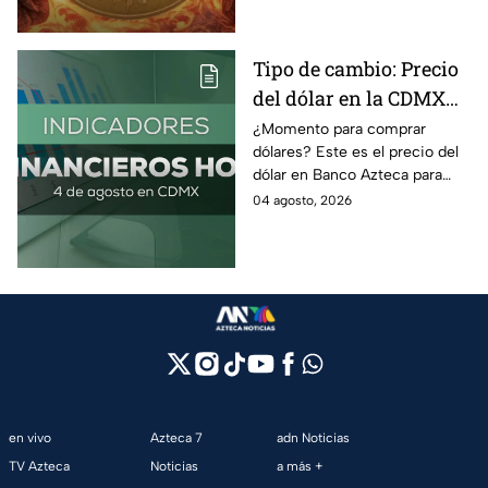
cuestan?
Tipo de cambio: Precio
del dólar en la CDMX
hoy 4 de agosto 2026
¿Momento para comprar
dólares? Este es el precio del
dólar en Banco Azteca para
hoy martes 4 de agosto 2026:
04 agosto, 2026
Compra y venta de divisas en
México.
en vivo
Azteca 7
adn Noticias
TV Azteca
Noticias
a más +