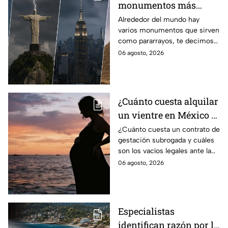
monumentos más
famosos del mundo que
Alrededor del mundo hay
varios monumentos que sirven
también funcionan
como pararrayos, te decimos
como pararrayos
los cuatro más icónicos y
06 agosto, 2026
cómo es que adquieren esta
función.
¿Cuánto cuesta alquilar
un vientre en México y
en qué estados se
¿Cuánto cuesta un contrato de
gestación subrogada y cuáles
permite la gestación
son los vacíos legales ante la
subrogada?
falta de una ley federal que
06 agosto, 2026
regule esta práctica en
México?
Especialistas
identifican razón por la