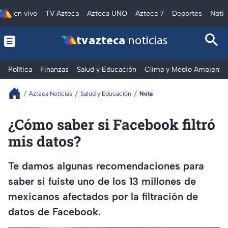
en vivo
TV Azteca
Azteca UNO
Azteca 7
Deportes
Notic
tv azteca
noticias
Política
Finanzas
Salud y Educación
Clima y Medio Ambiente
Azteca Noticias
Salud y Educación
Nota
¿Cómo saber si Facebook filtró
mis datos?
Te damos algunas recomendaciones para
saber si fuiste uno de los 13 millones de
mexicanos afectados por la filtración de
datos de Facebook.