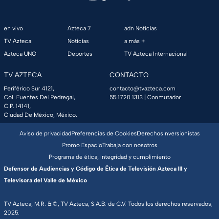
en vivo
Azteca 7
adn Noticias
TV Azteca
Noticias
a más +
Azteca UNO
Deportes
TV Azteca Internacional
TV AZTECA
CONTACTO
Periférico Sur 4121,
contacto@tvazteca.com
Col. Fuentes Del Pedregal,
55 1720 1313
| Conmutador
C.P. 14141,
Ciudad De México, México.
Aviso de privacidad
Preferencias de Cookies
Derechos
Inversionistas
Promo Espacio
Trabaja con nosotros
Programa de ética, integridad y cumplimiento
Defensor de Audiencias y Código de Ética de Televisión Azteca III y
Televisora del Valle de México
TV Azteca, M.R. & ©, TV Azteca, S.A.B. de C.V. Todos los derechos reservados,
2025.