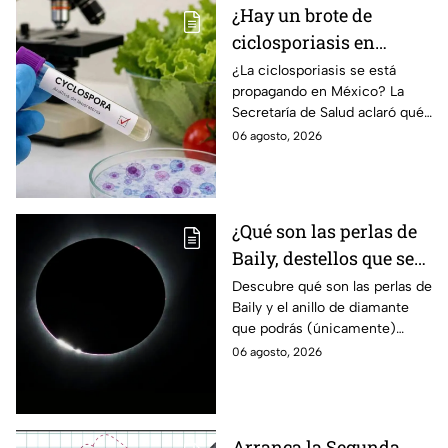
¿Hay un brote de
ciclosporiasis en
México? Salud rompe
¿La ciclosporiasis se está
propagando en México? La
el silencio tras 33 casos
Secretaría de Salud aclaró qué
detectados
ocurre tras la detección de 33
06 agosto, 2026
casos y explicó por qué
descarta un brote.
¿Qué son las perlas de
Baily, destellos que se
podrán ver
Descubre qué son las perlas de
Baily y el anillo de diamante
ÚNICAMENTE durante
que podrás (únicamente)
el eclipse solar 2026 del
observar durante el eclipse
06 agosto, 2026
12 de agosto?
solar 2026 este próximo 12 de
agosto.
Arranca la Segunda