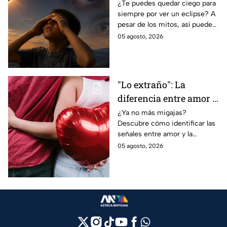
eclipse parcial: así
¿Te puedes quedar ciego para
siempre por ver un eclipse? A
puedes observarlo de
pesar de los mitos, así puedes
forma segura
observar un eclipse parcial y
05 agosto, 2026
total de forma segura.
"Lo extraño": La
diferencia entre amor y
dependencia
¿Ya no más migajas?
Descubre cómo identificar las
emocional
señales entre amor y la
dependencia emocional. Estos
05 agosto, 2026
son los puntos clave para salir
de una relación inestable.