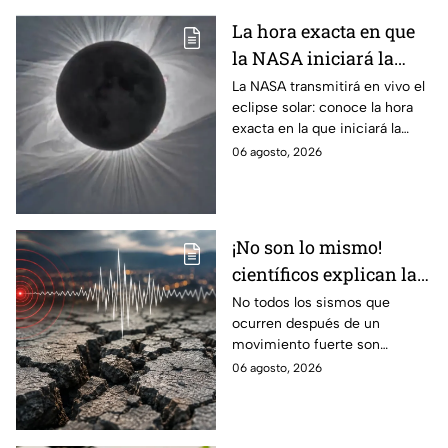
La hora exacta en que
la NASA iniciará la
transmisión en vivo
La NASA transmitirá en vivo el
eclipse solar: conoce la hora
del eclipse solar
exacta en la que iniciará la
cobertura para no perderte de
06 agosto, 2026
este fenómeno astronómico
único.
¡No son lo mismo!
científicos explican las
diferencias entre
No todos los sismos que
ocurren después de un
enjambre sísmico y
movimiento fuerte son
réplicas
réplicas. Científicos explican
06 agosto, 2026
qué es un enjambre sísmico y
qué significa.