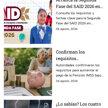
Fase del SAID 2026 en
Edomex para grados
Consulta los requisitos y
fechas clave para la Segunda
intermedios: Fechas
Fase del SAID 2026 en
clave y requisitos para
Edomex y asegura el traslado
06 agosto, 2026
cambios de escuela
escolar de tus hijos para el
próximo ciclo escolar.
Confirman los
requisitos
indispensables para
Autoridades confirmaron los
requisitos para aumentar el
incrementar el pago de
pago de la Pensión IMSS bajo
la Pensión IMSS bajo el
la Ley 73, ¿cuáles son?
06 agosto, 2026
régimen de la Ley 73
¿Lo sabías? Los cuatro