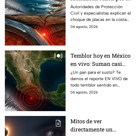
que tiembla tanto en
Autoridades de Protección
Civil y especialistas explican el
Guerrero
choque de placas en la costa
de Guerrero; ¿cuál es el sismo
06 agosto, 2026
más grande sentido en el
estado?
Temblor hoy en México
en vivo: Suman casi
mil 500 réplicas del
¿Un pan para el susto? Te
damos el reporte EN VIVO de
sismo ocurrido en
todo temblor sentido en
Chiapas
México con epicentro,
06 agosto, 2026
magnitud e información de
autoridades.
Mitos de ver
directamente un