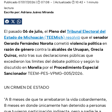
Publicado 07/07/2026 | 🕑 07:08
| Actualizado 🕑 10:42
1 minuto
lectura
Escrito por:
Adriana Juárez Miranda
El pasado
06 de julio,
el
Pleno del
Tribunal Electoral del
Estado de Michoacán
(
TEEMich
)
resolvió
que el
senador
Gerardo Fernández Noroña
cometió
violencia política
en
razón de género
contra la
alcaldes de Uruapan, Grecia
Quiroz,
esto tras sus declaraciones públicas que
excedieron los límites del debate político y según lo
discutido en
Morelia
por el
Procedimiento Especial
Sancionador
TEEM-PES-VPMG-005/2026.
UN CRIMEN DE ESTADO
"A 8 meses de que te arrebataron la vida cobardemente,
8 meses en donde únicamente han detenido a personas
que tuvieron participación indirecta, pero a nadie le a