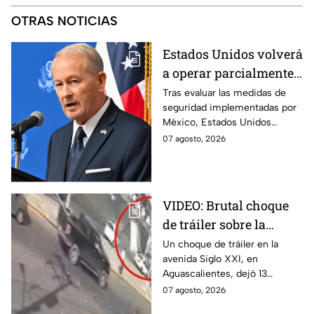
OTRAS NOTICIAS
Estados Unidos volverá
a operar parcialmente
en Michoacán tras
Tras evaluar las medidas de
seguridad implementadas por
suspensión por
México, Estados Unidos
motivos de seguridad
reanudará parcialmente sus
07 agosto, 2026
actividades en Michoacán a
partir del 8 de agosto.
VIDEO: Brutal choque
de tráiler sobre la
avenida Siglo XXI en
Un choque de tráiler en la
avenida Siglo XXI, en
Aguascalientes deja
Aguascalientes, dejó 13
varios heridos y
heridos y varios vehículos
07 agosto, 2026
destrozos
destrozados; el conductor fue