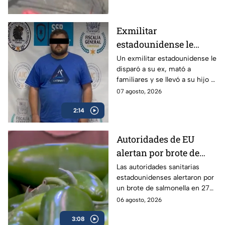
detenido tras la carambola.
Exmilitar
estadounidense le
disparó a su ex en
Un exmilitar estadounidense le
disparó a su ex, mató a
Saltillo, mató a
familiares y se llevó a su hijo a
familiares y se llevó a
la frontera.
07 agosto, 2026
su hijo
2:14
Autoridades de EU
alertan por brote de
Salmonella en cultivos
Las autoridades sanitarias
estadounidenses alertaron por
de jalapeño en México
un brote de salmonella en 27
estados vinculados a el chile
06 agosto, 2026
jalapeño cultivados en México.
3:08