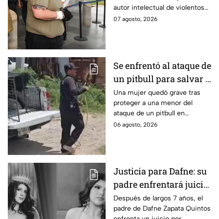
autor intelectual de violentos
ataques en fraccionamientos
07 agosto, 2026
de Playa del Carmen.
Se enfrentó al ataque de
un pitbull para salvar a
una menor; hoy lucha
Una mujer quedó grave tras
proteger a una menor del
por su vida en Zapopan
ataque de un pitbull en
Zapopan; la víctima sufrió
06 agosto, 2026
severas mordeduras y existe
riesgo de que pierda un brazo.
Justicia para Dafne: su
padre enfrentará juicio
por presunto abuso
Después de largos 7 años, el
padre de Dafne Zapata Quintos
cometido en 2019 en
enfrenta un juicio por