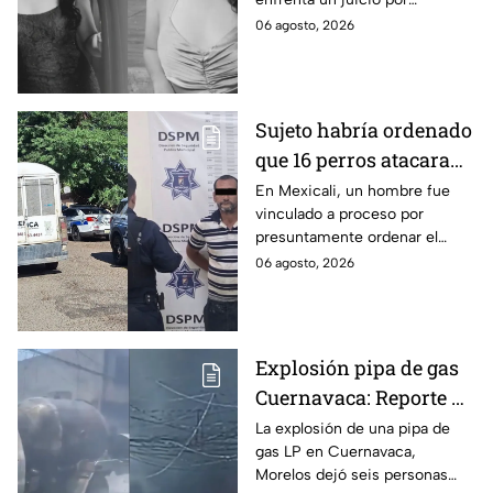
Tamaulipas
presuntamente abusar de la
06 agosto, 2026
menor cuando ella tenía
apenas 6 años.
Sujeto habría ordenado
que 16 perros atacaran
a su hermana con
En Mexicali, un hombre fue
vinculado a proceso por
discapacidad en
presuntamente ordenar el
Mexicali, BC
ataque de 16 perros contra su
06 agosto, 2026
hermana, quien tenía
discapacidad auditiva.
Explosión pipa de gas
Cuernavaca: Reporte de
víctimas tras estallido
La explosión de una pipa de
gas LP en Cuernavaca,
en Morelos
Morelos dejó seis personas