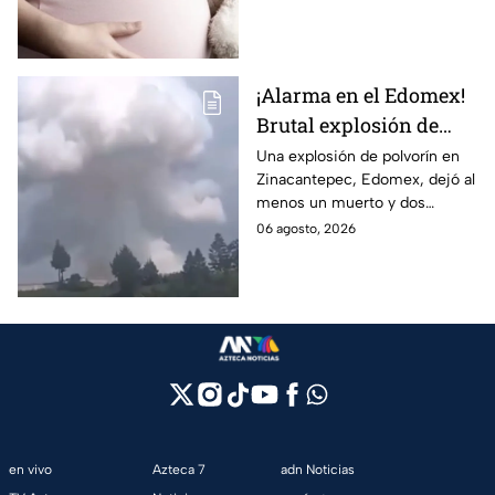
embarazo infantil; la Fiscalía de
Tamaulipas ya investiga.
¡Alarma en el Edomex!
Brutal explosión de
polvorín en Santa
Una explosión de polvorín en
Zinacantepec, Edomex, dejó al
María del Monte,
menos un muerto y dos
Zinacantepec; reportan
heridos; autoridades atiende la
06 agosto, 2026
al menos un muerto y
emergencia tras el estallido de
heridos
un taller clandestino.
en vivo
Azteca 7
adn Noticias