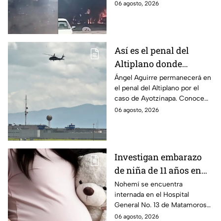
hospitalizadas. IMSS informó
06 agosto, 2026
que las pacientes siguen
internadas y aún no hay parte
médico.
Así es el penal del
Altiplano donde
permanecerá Ángel
Ángel Aguirre permanecerá en
el penal del Altiplano por el
Aguirre por caso
caso de Ayotzinapa. Conoce
Ayotzinapa
dónde está, cómo es esta
06 agosto, 2026
prisión de máxima seguridad y
su historia.
Investigan embarazo
de niña de 11 años en
Matamoros,
Nohemí se encuentra
internada en el Hospital
Tamaulipas; ¿qué pasó
General No. 13 de Matamoros
con Nohemí?
tras complicaciones por un
06 agosto, 2026