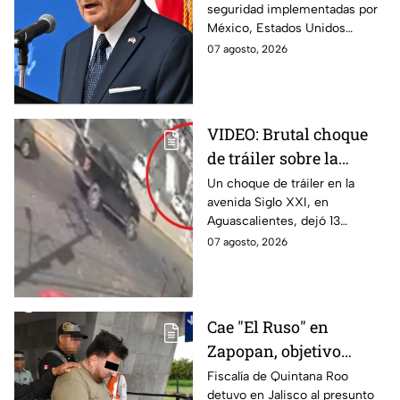
seguridad implementadas por
suspensión por
México, Estados Unidos
motivos de seguridad
reanudará parcialmente sus
07 agosto, 2026
actividades en Michoacán a
partir del 8 de agosto.
VIDEO: Brutal choque
de tráiler sobre la
avenida Siglo XXI en
Un choque de tráiler en la
avenida Siglo XXI, en
Aguascalientes deja
Aguascalientes, dejó 13
varios heridos y
heridos y varios vehículos
07 agosto, 2026
destrozos
destrozados; el conductor fue
detenido tras la carambola.
Cae "El Ruso" en
Zapopan, objetivo
prioritario en Playa del
Fiscalía de Quintana Roo
detuvo en Jalisco al presunto
Carmen