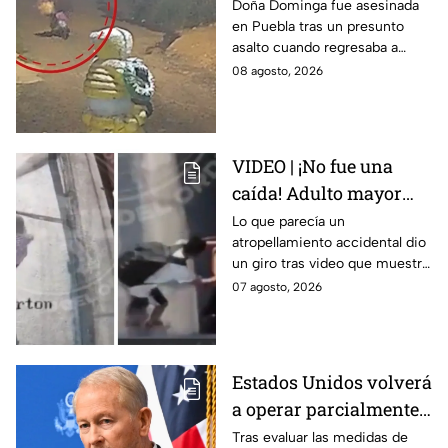
doña Dominga, la
Doña Dominga fue asesinada
en Puebla tras un presunto
abuelita asesinada tras
asalto cuando regresaba a
asalto en Amozoc,
casa; familiares y amigos la
08 agosto, 2026
Puebla
despidieron entre lágrimas y
exigieron justicia.
VIDEO | ¡No fue una
caída! Adulto mayor
muere atropellado por
Lo que parecía un
atropellamiento accidental dio
tráiler; joven lo empujó
un giro tras video que muestra
en Monterrey
cómo un joven empujó a
07 agosto, 2026
adulto mayor antes de ser
arrollado por un tráiler en
Monterrey.
Estados Unidos volverá
a operar parcialmente
en Michoacán tras
Tras evaluar las medidas de