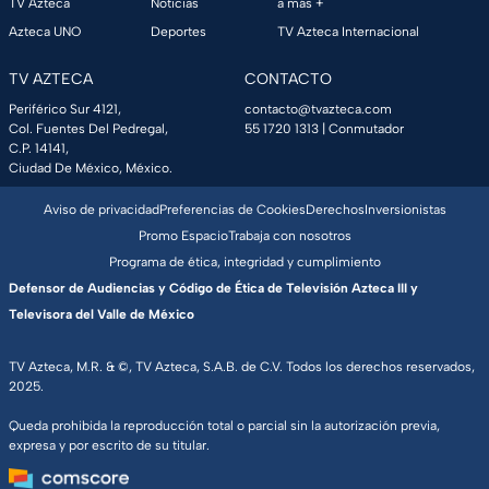
TV Azteca
Noticias
a más +
Azteca UNO
Deportes
TV Azteca Internacional
TV AZTECA
CONTACTO
Periférico Sur 4121,
contacto@tvazteca.com
Col. Fuentes Del Pedregal,
55 1720 1313
| Conmutador
C.P. 14141,
Ciudad De México, México.
Aviso de privacidad
Preferencias de Cookies
Derechos
Inversionistas
Promo Espacio
Trabaja con nosotros
Programa de ética, integridad y cumplimiento
Defensor de Audiencias y Código de Ética de Televisión Azteca III y
Televisora del Valle de México
TV Azteca, M.R. & ©, TV Azteca, S.A.B. de C.V. Todos los derechos reservados,
2025.
Queda prohibida la reproducción total o parcial sin la autorización previa,
expresa y por escrito de su titular.