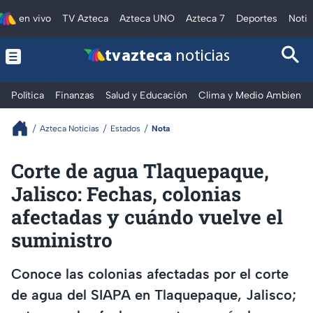
en vivo
TV Azteca
Azteca UNO
Azteca 7
Deportes
Notic
tv azteca
noticias
Política
Finanzas
Salud y Educación
Clima y Medio Ambiente
Azteca Noticias
Estados
Nota
Corte de agua Tlaquepaque,
Jalisco: Fechas, colonias
afectadas y cuándo vuelve el
suministro
Conoce las colonias afectadas por el corte
de agua del SIAPA en Tlaquepaque, Jalisco;