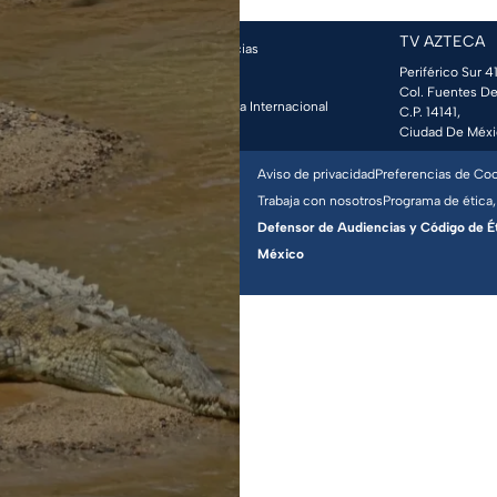
TV AZTECA
Azteca 7
adn Noticias
Periférico Sur 41
ca
Noticias
a más +
Col. Fuentes De
UNO
Deportes
TV Azteca Internacional
C.P. 14141,
Ciudad De Méxi
Aviso de privacidad
Preferencias de Co
erechos reservados, 2025.
Trabaja con nosotros
Programa de ética,
ación previa, expresa y por escrito de
Defensor de Audiencias y Código de Étic
México