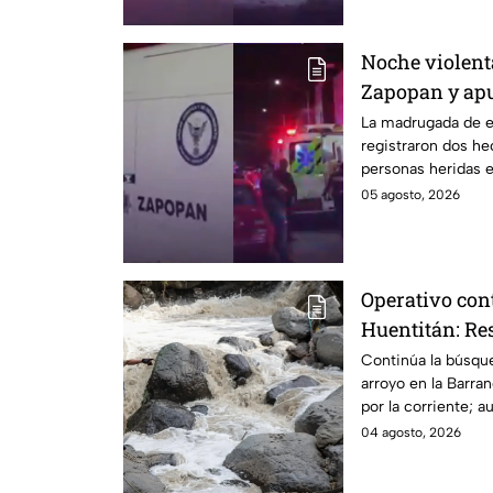
Noche violent
Zapopan y ap
Guadalajara, 
La madrugada de e
registraron dos he
personas heridas e
Guadalajara, Jalisc
05 agosto, 2026
Operativo con
Huentitán: Res
buscan a meno
Continúa la búsqu
arroyo en la Barra
corriente en a
por la corriente; 
operativo.
04 agosto, 2026