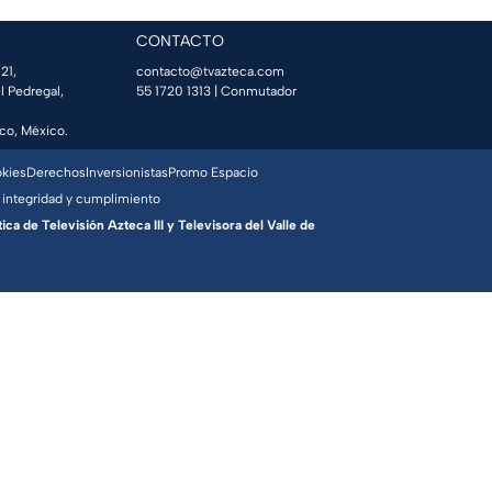
CONTACTO
21,
contacto@tvazteca.com
l Pedregal,
55 1720 1313
| Conmutador
co, México.
okies
Derechos
Inversionistas
Promo Espacio
 integridad y cumplimiento
a de Televisión Azteca III y Televisora del Valle de