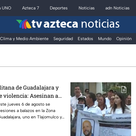
a UNO
Azteca 7
Deportes
Noticias
adn Noticias
tv azteca
noticias
Clima y Medio Ambiente
Seguridad
Estados
Mundo
Opinión
y otros municipios en FIA
itana de Guadalajara y
e violencia: Asesinan a
 hombres en Tlajomulco y
ste jueves 6 de agosto se
resiones a balazos en la Zona
uadalajara, uno en Tlajomulco y