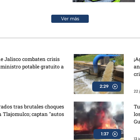
Ver más
e Jalisco combaten crisis
¡A
ministro potable gratuito a
an
cr
2:29
22 
rados tras brutales choques
Tu
n Tlajomulco; captan "autos
lo
Gu
1:37
13 