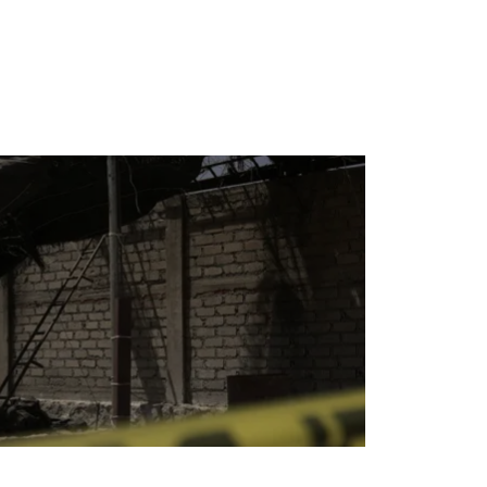
e queda del rancho Izaguirre en Teuchitlán,