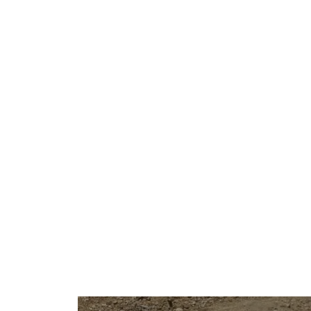
FOTOS: Captan cocodrilos en Puerto Vallar
multas y sanciones si los molestas