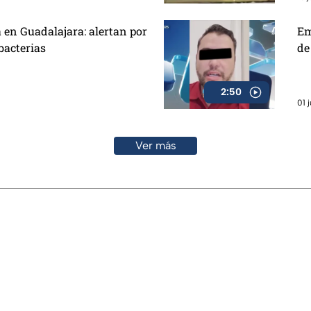
en Guadalajara: alertan por
Em
bacterias
de
2:50
01 
Ver más