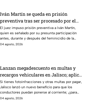
Iván Martín se queda en prisión
preventiva tras ser procesado por el
feminicidio de la influencer Valeria
El juez impuso prisión preventiva a Iván Martín,
quien es señalado por su presunta participación
Márquez
antes, durante y después del feminicidio de la
influencer Valeria Márquez en 2025.
04 agosto, 2026
Lanzan megadescuento en multas y
recargos vehiculares en Jalisco; aplica
para estos conductores
Si tienes fotoinfracciones y otras multas por pagar,
Jalisco lanzó un nuevo beneficio para que los
conductores puedan ponerse al corriente; ¿para
quiénes aplica?
04 agosto, 2026