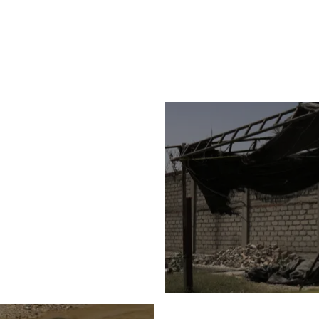
“¡Se llevaron todo!”: Lo qu
Jalisco
ta y Profepa advierte