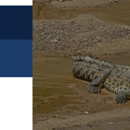
en vivo
TV Azte
Azteca 
TV Azteca, M.R. & ©, TV Azteca, S.A.B. de C.V. Todos los d
Queda prohibida la reproducción total o parcial sin la autoriz
su titular.