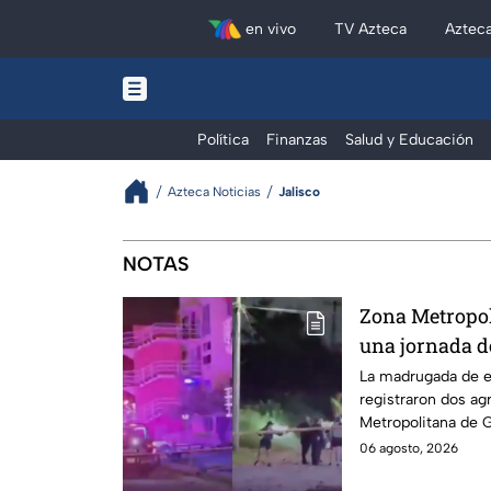
en vivo
TV Azteca
Aztec
Política
Finanzas
Salud y Educación
Azteca Noticias
Jalisco
Jalisco: Noticias de Guadalajara 
NOTAS
Zona Metropol
una jornada d
balazos a dos
La madrugada de e
registraron dos ag
El Salto
Metropolitana de G
otro en El Salto.
06 agosto, 2026