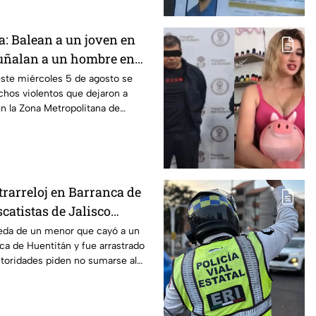
a: Balean a un joven en
uñalan a un hombre en
así la Zona Metropolitana
ste miércoles 5 de agosto se
chos violentos que dejaron a
n la Zona Metropolitana de
o.
trarreloj en Barranca de
catistas de Jalisco
r arrastrado por
eda de un menor que cayó a un
nca de Huentitán y fue arrastrado
rroyo
autoridades piden no sumarse al