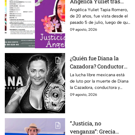
Angélica Yuliet tras
desaparecer por una
Angélica Yuliet Tapia Romero,
de 20 años, fue vista desde el
entrevista de trabajo en
pasado 5 de julio, luego de que
Edomex
presuntamente recibiera una
09 agosto, 2026
oferta de trabajo en
Tlalmanalco, Edomex.
¿Quién fue Diana la
Cazadora? Conductora
y luchadora que
La lucha libre mexicana está
de luto por la muerte de Diana
falleció a los 48 años en
la Cazadora, conductora y
Monterrey
luchadora de 48 años que
09 agosto, 2026
falleció en Monterrey; ¿cuál es
su historia?
“Justicia, no
venganza”: Grecia