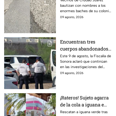
Vecinos de Ciudad Juárez
bautizan con nombres a los
enormes baches de su colonia
como protesta ante la falta de
09 agosto, 2026
atención del gobierno local.
Encuentran tres
cuerpos abandonados
en Hermosillo, Sonora;
Este 9 de agosto, la Fiscalía de
Sonora aclaró que continúan
todo apunta a crimen
en las investigaciones del
pasional
hallazgo de tres cuerpos
09 agosto, 2026
abandonados en una
camioneta en Hermosillo; todo
apunta a crimen pasional.
¡Rateros! Sujeto agarra
de la cola a iguana e
intenta robársela en
Rescatan a iguana verde tras