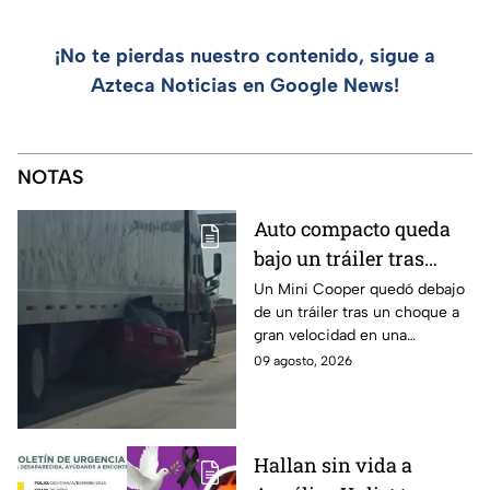
¡No te pierdas nuestro contenido, sigue a
Azteca Noticias en Google News!
NOTAS
Auto compacto queda
bajo un tráiler tras
brutal choque en El
Un Mini Cooper quedó debajo
de un tráiler tras un choque a
Paso y conductor sale
gran velocidad en una
caminado
carretera interestatal de El
09 agosto, 2026
Paso, Texas; el conductor salió
ileso tras el impacto.
Hallan sin vida a