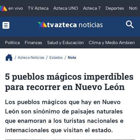
en vivo
TV Azteca
Azteca UNO
Azteca 7
Deportes
Notic
tv azteca
noticias
Política
Finanzas
Salud y Educación
Clima y Medio Ambiente
Azteca Noticias
Estados
Nota
5 pueblos mágicos imperdibles
para recorrer en Nuevo León
Los pueblos mágicos que hay en Nuevo
León son sinónimo de paisajes naturales
que enamoran a los turistas nacionales e
internacionales que visitan el estado.