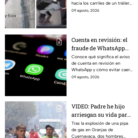
hacia los carriles de un tráiler
tráiler en Monterrey
en Monterrey. Conoce los
09 agosto, 2026
detalles de su captura y
situación jurídica.
Cuenta en revisión: el
fraude de WhatsApp
que pone en alerta a
Conoce qué significa el aviso
de cuenta en revisión en
autoridades de Jalisco;
WhatsApp y cómo evitar caer
así funciona
en estafas tras la alerta emitida
09 agosto, 2026
por la Policía Cibernética de
Jalisco.
VIDEO: Padre he hijo
arriesgan su vida para
rescatar a sus perritos
Tras la explosión de una pipa
de gas en Granjas de
tras la explosión de
Cuernavaca, dos hombres