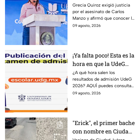
Quiroz exige esclarecer
Grecia Quiroz exigió justicia
por el asesinato de Carlos
el asesinato de Carlos
Manzo y afirmó que conocer la
Manzo
verdad es indispensable para
09 agosto, 2026
que Uruapan pueda vivir en
paz.
¡Ya falta poco! Esta es la
hora en que la UdeG
publica los resultados
¿A qué hora salen los
resultados de admisión UdeG
de admisión 2026 y
2026? AQUÍ puedes consultar
AQUÍ puedes
el dictamen este lunes 10 de
09 agosto, 2026
consultarlos
agosto y saber si fuiste
admitido en la Universidad de
Guadalajara.
"Erick", el primer bache
con nombre en Ciudad
Juárez