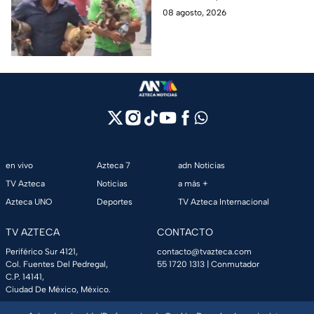
pipa de gas en
arriesgaron su vida para volver
08 agosto, 2026
Cuernavaca
por sus perritos y ponerlos a
salvo de la tragedia.
en vivo
Azteca 7
adn Noticias
TV Azteca
Noticias
a más +
Azteca UNO
Deportes
TV Azteca Internacional
TV AZTECA
CONTACTO
Periférico Sur 4121,
contacto@tvazteca.com
Col. Fuentes Del Pedregal,
55 1720 1313
| Conmutador
C.P. 14141,
Ciudad De México, México.