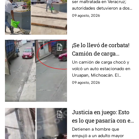
ser maltratada en Veracruz;
Veracruz; hay dos
autoridades detuvieron a dos
detenidos (VIDEO)
implicados y recuerdan las
09 agosto, 2026
fuertes sanciones por dañar
especies protegidas
¡Se lo llevó de corbata!
Camión de carga
arrastra auto
Un camión de carga chocó y
volcó un auto estacionado en
estacionado en
Uruapan, Michoacán. El
Uruapan, Michoacán
insólito momento quedó
09 agosto, 2026
(VIDEO)
grabado en video por una
cámara de seguridad local.
Justicia en juego: Esto
es lo que pasaría con el
agresor del adulto
Detienen a hombre que
empujó a un adulto mayor
mayor arrojado a un