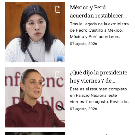
México y Perú
acuerdan restablecer
relaciones
Tras la llegada de la exministra
de Pedro Castillo a México,
diplomáticas tras
México y Perú acordaron
llegada de Betssy
reanudar relaciones desde
07 agosto, 2026
Chávez al país
aquella ruptura en noviembre
de 2025.
¿Qué dijo la presidente
hoy viernes 7 de
agosto? Resumen EN
Este es el resumen completo
en Palacio Nacional este
VIVO
viernes 7 de agosto. Revisa los
datos presentados y las
07 agosto, 2026
respuestas de la presidente al
momento.