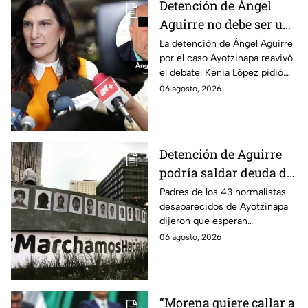
Detención de Ángel
Aguirre no debe ser un
distractor, pide Kenia
La detención de Ángel Aguirre
por el caso Ayotzinapa reavivó
López; exige justicia
el debate. Kenia López pidió
por caso Ayotzinapa
que no sea un distractor
06 agosto, 2026
político, sino justicia para las
familias.
Detención de Aguirre
podría saldar deuda de
justicia: padres de los
Padres de los 43 normalistas
desaparecidos de Ayotzinapa
43 de Ayotzinapa
dijeron que esperan
información oficial sobre la
06 agosto, 2026
detención de Ángel Aguirre,
quien ya está en el penal del
Altiplano.
“Morena quiere callar a