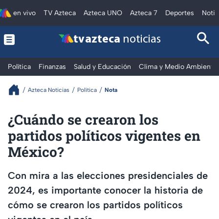
en vivo
TV Azteca
Azteca UNO
Azteca 7
Deportes
Notic
tv azteca
noticias
Política
Finanzas
Salud y Educación
Clima y Medio Ambiente
Azteca Noticias
Política
Nota
¿Cuándo se crearon los
partidos políticos vigentes en
México?
Con mira a las elecciones presidenciales de
2024, es importante conocer la historia de
cómo se crearon los partidos políticos