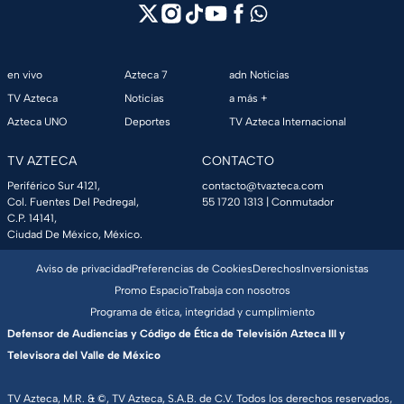
en vivo
Azteca 7
adn Noticias
TV Azteca
Noticias
a más +
Azteca UNO
Deportes
TV Azteca Internacional
TV AZTECA
CONTACTO
Periférico Sur 4121,
contacto@tvazteca.com
Col. Fuentes Del Pedregal,
55 1720 1313
| Conmutador
C.P. 14141,
Ciudad De México, México.
Aviso de privacidad
Preferencias de Cookies
Derechos
Inversionistas
Promo Espacio
Trabaja con nosotros
Programa de ética, integridad y cumplimiento
Defensor de Audiencias y Código de Ética de Televisión Azteca III y
Televisora del Valle de México
TV Azteca, M.R. & ©, TV Azteca, S.A.B. de C.V. Todos los derechos reservados,