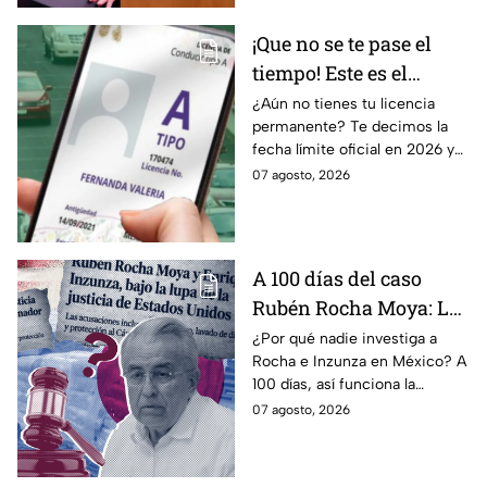
¡Que no se te pase el
tiempo! Este es el
último día para
¿Aún no tienes tu licencia
permanente? Te decimos la
tramitar la licencia
fecha límite oficial en 2026 y
permanente en CDMX y
los requisitos para tramitarla
07 agosto, 2026
Edomex
antes de que termine el
programa.
A 100 días del caso
Rubén Rocha Moya: La
estrategia de Morena
¿Por qué nadie investiga a
Rocha e Inzunza en México? A
para blindar al
100 días, así funciona la
gobernador de Sinaloa
estrategia de Morena para
07 agosto, 2026
intentar enterrar el tema de
sus vínculos con el
narcotráfico.