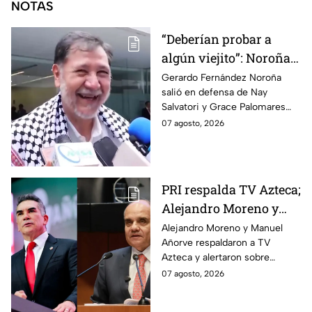
NOTAS
“Deberían probar a
algún viejito”: Noroña
reacciona a polémico
Gerardo Fernández Noroña
salió en defensa de Nay
video de Nay Salvatori
Salvatori y Grace Palomares
y Grace Palomares
tras sus comentarios
07 agosto, 2026
despectivos contra los adultos
mayores.
PRI respalda TV Azteca;
Alejandro Moreno y
Manuel Añorve
Alejandro Moreno y Manuel
Añorve respaldaron a TV
denuncian riesgos para
Azteca y alertaron sobre
la libertad de expresión
riesgos para la libertad de
07 agosto, 2026
expresión y el periodismo
crítico en México.