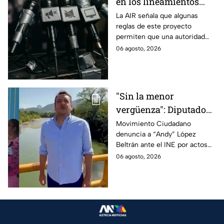
en los lineamientos
para proteger a las
La AIR señala que algunas
reglas de este proyecto
audiencias
permiten que una autoridad
gubernamental supervise,
06 agosto, 2026
revise y hasta castigue el
contenido que transmiten los
medios.
"Sin la menor
vergüenza": Diputado
Juan Zavala denuncia
Movimiento Ciudadano
denuncia a “Andy” López
ante el INE a Andy
Beltrán ante el INE por actos
López Beltrán por
anticipados de campaña en
06 agosto, 2026
campaña anticipada en
Tabasco.
Tabasco