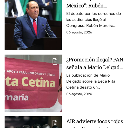
México”: Rubén
Moreira pide frenar
El debate por los derechos de
las audiencias llegó al
discusión de
Congreso: Rubén Moreira
lineamientos de
reclama una consulta con
06 agosto, 2026
audiencias hasta
voces del sector de
escuchar a periodistas
comunicación.
y expertos
¿Promoción ilegal? PAN
señala a Mario Delgado
por publicación sobre
La publicación de Mario
Delgado sobre la Beca Rita
la Beca Rita Cetina
Cetina desató un
enfrentamiento entre Morena
06 agosto, 2026
y el PAN, que acusa posible
promoción personalizada y
hasta peculado.
AIR advierte focos rojos