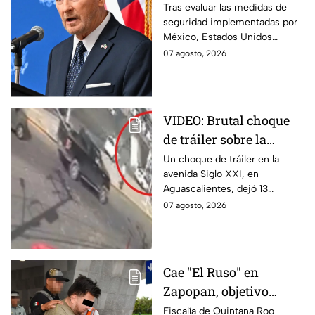
en Michoacán tras
Tras evaluar las medidas de
seguridad implementadas por
suspensión por
México, Estados Unidos
motivos de seguridad
reanudará parcialmente sus
07 agosto, 2026
actividades en Michoacán a
partir del 8 de agosto.
VIDEO: Brutal choque
de tráiler sobre la
avenida Siglo XXI en
Un choque de tráiler en la
avenida Siglo XXI, en
Aguascalientes deja
Aguascalientes, dejó 13
varios heridos y
heridos y varios vehículos
07 agosto, 2026
destrozos
destrozados; el conductor fue
detenido tras la carambola.
Cae "El Ruso" en
Zapopan, objetivo
prioritario en Playa del
Fiscalía de Quintana Roo