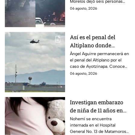
Morelos dejó seis personas
hospitalizadas. IMSS informó
06 agosto, 2026
que las pacientes siguen
internadas y aún no hay parte
médico.
Así es el penal del
Altiplano donde
permanecerá Ángel
Ángel Aguirre permanecerá en
el penal del Altiplano por el
Aguirre por caso
caso de Ayotzinapa. Conoce
Ayotzinapa
dónde está, cómo es esta
06 agosto, 2026
prisión de máxima seguridad y
su historia.
Investigan embarazo
de niña de 11 años en
Matamoros,
Nohemí se encuentra
internada en el Hospital
Tamaulipas; ¿qué pasó
General No. 13 de Matamoros
con Nohemí?