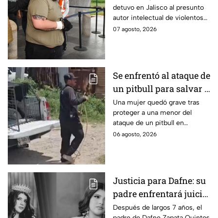
detuvo en Jalisco al presunto
Carmen
autor intelectual de violentos
ataques en fraccionamientos
07 agosto, 2026
de Playa del Carmen.
Se enfrentó al ataque de
un pitbull para salvar a
una menor; hoy lucha
Una mujer quedó grave tras
proteger a una menor del
por su vida en Zapopan
ataque de un pitbull en
Zapopan; la víctima sufrió
06 agosto, 2026
severas mordeduras y existe
riesgo de que pierda un brazo.
Justicia para Dafne: su
padre enfrentará juicio
por presunto abuso
Después de largos 7 años, el
padre de Dafne Zapata Quintos