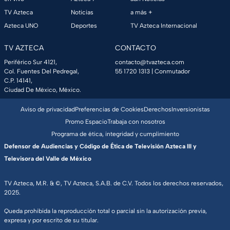
TV Azteca
Noticias
a más +
Azteca UNO
Deportes
TV Azteca Internacional
TV AZTECA
CONTACTO
Periférico Sur 4121,
contacto@tvazteca.com
Col. Fuentes Del Pedregal,
55 1720 1313
| Conmutador
C.P. 14141,
Ciudad De México, México.
Aviso de privacidad
Preferencias de Cookies
Derechos
Inversionistas
Promo Espacio
Trabaja con nosotros
Programa de ética, integridad y cumplimiento
Defensor de Audiencias y Código de Ética de Televisión Azteca III y
Televisora del Valle de México
TV Azteca, M.R. & ©, TV Azteca, S.A.B. de C.V. Todos los derechos reservados,
2025.
Queda prohibida la reproducción total o parcial sin la autorización previa,
expresa y por escrito de su titular.