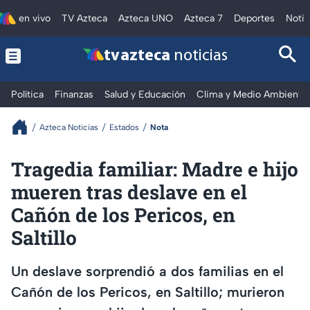
en vivo
TV Azteca
Azteca UNO
Azteca 7
Deportes
Notic
tv azteca
noticias
Política
Finanzas
Salud y Educación
Clima y Medio Ambiente
Azteca Noticias
Estados
Nota
Tragedia familiar: Madre e hijo
mueren tras deslave en el
Cañón de los Pericos, en
Saltillo
Un deslave sorprendió a dos familias en el
Cañón de los Pericos, en Saltillo; murieron