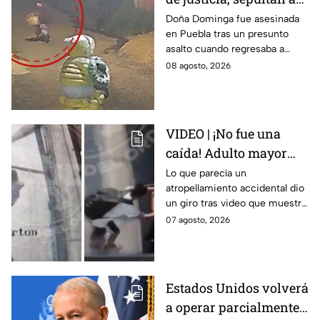
doña Dominga, la
Doña Dominga fue asesinada
en Puebla tras un presunto
abuelita asesinada tras
asalto cuando regresaba a
asalto en Amozoc,
casa; familiares y amigos la
08 agosto, 2026
Puebla
despidieron entre lágrimas y
exigieron justicia.
VIDEO | ¡No fue una
caída! Adulto mayor
muere atropellado por
Lo que parecía un
atropellamiento accidental dio
tráiler; joven lo empujó
un giro tras video que muestra
en Monterrey
cómo un joven empujó a
07 agosto, 2026
adulto mayor antes de ser
arrollado por un tráiler en
Monterrey.
Estados Unidos volverá
a operar parcialmente