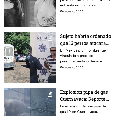
cometido en 2019 en
enfrenta un juicio por
Tamaulipas
presuntamente abusar de la
06 agosto, 2026
menor cuando ella tenía
apenas 6 años.
Sujeto habría ordenado
que 16 perros atacaran
a su hermana con
En Mexicali, un hombre fue
vinculado a proceso por
discapacidad en
presuntamente ordenar el
Mexicali, BC
ataque de 16 perros contra su
06 agosto, 2026
hermana, quien tenía
discapacidad auditiva.
Explosión pipa de gas
Cuernavaca: Reporte de
víctimas tras estallido
La explosión de una pipa de
gas LP en Cuernavaca,
en Morelos