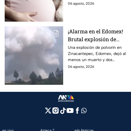
tras complicaciones por un
06 agosto, 2026
embarazo infantil; la Fiscalía de
Tamaulipas ya investiga.
¡Alarma en el Edomex!
Brutal explosión de
polvorín en Santa
Una explosión de polvorín en
Zinacantepec, Edomex, dejó al
María del Monte,
menos un muerto y dos
Zinacantepec; reportan
heridos; autoridades atiende la
06 agosto, 2026
al menos un muerto y
emergencia tras el estallido de
heridos
un taller clandestino.
en vivo
Azteca 7
adn Noticias