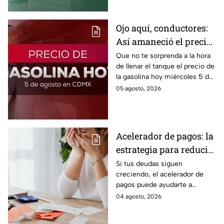
conveniente comprar.
Ojo aquí, conductores:
Así amaneció el precio
de la gasolina HOY
Que no te sorprenda a la hora
de llenar el tanque el precio de
la gasolina hoy miércoles 5 de
agosto 2026; aquí te dejamos
05 agosto, 2026
la lista de costos estado por
estado.
Acelerador de pagos: la
estrategia para reducir
tus deudas más rápido
Si tus deudas siguen
creciendo, el acelerador de
y recuperar el control
pagos puede ayudarte a
de tus finanzas
ordenar tus finanzas, priorizar
04 agosto, 2026
pagos y avanzar hacia una
mayor tranquilidad económica.