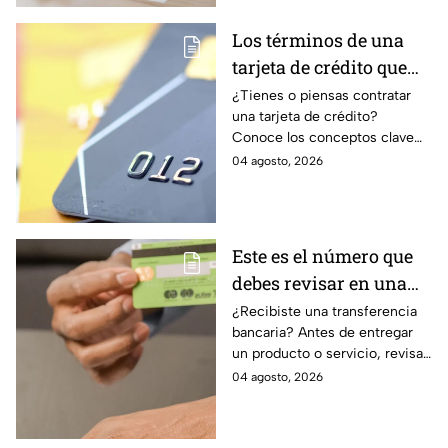
Los términos de una
tarjeta de crédito que
debes entender para
¿Tienes o piensas contratar
una tarjeta de crédito?
evitar deudas
Conoce los conceptos clave
como CAT, fecha de corte,
04 agosto, 2026
pago mínimo e intereses para
evitar dudas.
Este es el número que
debes revisar en una
transferencia bancaria
¿Recibiste una transferencia
bancaria? Antes de entregar
para evitar fraudes
un producto o servicio, revisa
este número clave para
04 agosto, 2026
verificar si la operación es real
y evitar fraudes.