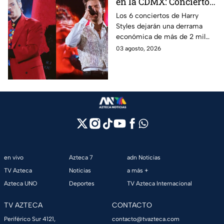
en la CDMX: Conciertos
dejarán derrama de
Los 6 conciertos de Harry
Styles dejarán una derrama
más de 2 mil millones
económica de más de 2 mil
de pesos
millones de pesos en CDMX,
03 agosto, 2026
beneficiando al sector
turístico.
en vivo
Azteca 7
adn Noticias
TV Azteca
Noticias
a más +
Azteca UNO
Deportes
TV Azteca Internacional
TV AZTECA
CONTACTO
Periférico Sur 4121,
contacto@tvazteca.com