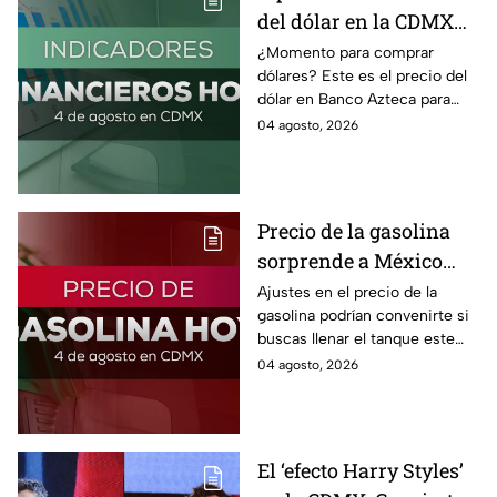
del dólar en la CDMX
hoy 4 de agosto 2026
¿Momento para comprar
dólares? Este es el precio del
dólar en Banco Azteca para
hoy martes 4 de agosto 2026:
04 agosto, 2026
Compra y venta de divisas en
México.
Precio de la gasolina
sorprende a México
hoy: ¿en cuánto quedó?
Ajustes en el precio de la
gasolina podrían convenirte si
buscas llenar el tanque este
martes 4 de agosto 2026; aquí
04 agosto, 2026
la lista de precios por estado.
El ‘efecto Harry Styles’