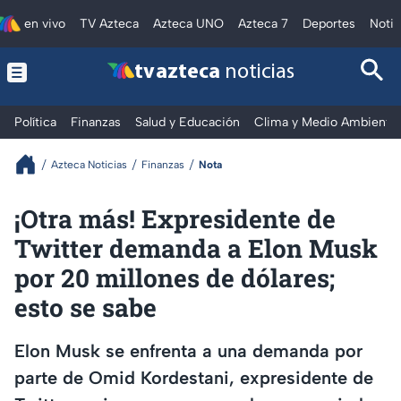
en vivo
TV Azteca
Azteca UNO
Azteca 7
Deportes
Notic
tv azteca
noticias
Política
Finanzas
Salud y Educación
Clima y Medio Ambiente
Azteca Noticias
Finanzas
Nota
¡Otra más! Expresidente de
Twitter demanda a Elon Musk
por 20 millones de dólares;
esto se sabe
Elon Musk se enfrenta a una demanda por
parte de Omid Kordestani, expresidente de