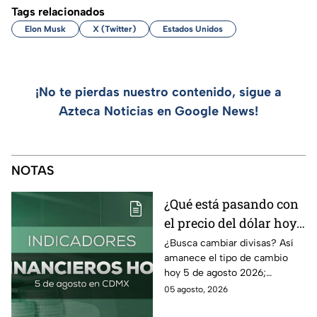
Tags relacionados
Elon Musk
X (Twitter)
Estados Unidos
¡No te pierdas nuestro contenido, sigue a
Azteca Noticias en Google News!
NOTAS
¿Qué está pasando con
el precio del dólar hoy
miércoles 5 de agosto
¿Busca cambiar divisas? Así
amanece el tipo de cambio
2026?
hoy 5 de agosto 2026;
consulta el precio del dólar
05 agosto, 2026
este miércoles y conoce si es