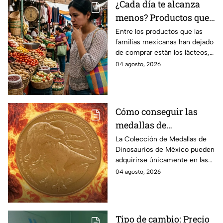
¿Cada día te alcanza
menos? Productos que
la gente deja de
Entre los productos que las
familias mexicanas han dejado
comprar para cubrir la
de comprar están los lácteos,
canasta básica en
comida enlatada, pan de caja,
04 agosto, 2026
México, según Anpec
entre otros artículos.
Cómo conseguir las
medallas de
Dinosaurios de México
La Colección de Medallas de
Dinosaurios de México pueden
adquirirse únicamente en las
tiendas físicas de la Casa de la
04 agosto, 2026
Moneda, pero ¿cuánto
cuestan?
Tipo de cambio: Precio