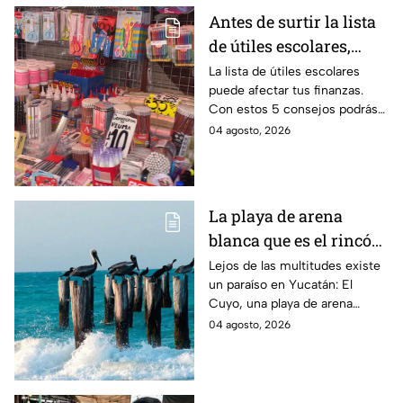
Antes de surtir la lista
de útiles escolares,
sigue estos 5 consejos
La lista de útiles escolares
puede afectar tus finanzas.
que pueden ahorrar
Con estos 5 consejos podrás
miles de pesos
organizar tus compras, ahorrar
04 agosto, 2026
dinero este ciclo escolar
2026-2027.
La playa de arena
blanca que es el rincón
escondido en la Costa
Lejos de las multitudes existe
un paraíso en Yucatán: El
Esmeralda de Yucatán
Cuyo, una playa de arena
y es ideal para las
blanca en la Costa Esmeralda
04 agosto, 2026
vacaciones de verano
que promete tranquilidad y
paisajes inolvidables.