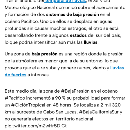
Tras el anuncio del
temporal de lluvias
, el Servicio
Meteorológico Nacional comunicó sobre el acercamiento
y formación de dos
sistemas de baja presión
en el
océano Pacífico. Uno de ellos se desplaza en aguas
profundas sin causar muchos estragos, el otro se está
desarrollando frente a algunos
estados
del sur del país,
lo que podría intensificar aún más las
lluvias
.
Una zona de
baja presión
es una región donde la presión
de la atmósfera es menor que la de su entorno, lo que
provoca que el aire suba y genere nubes, viento y
lluvias
de fuertes
a intensas.
Este medio día, la zona de
#BajaPresión
en el océano
#Pacífico
incrementó a 90 % su probabilidad para formar
un
#CiclónTropical
en 48 horas. Se localiza a 2 mil 320
km al suroeste de Cabo San Lucas,
#BajaCaliforniaSur
y
no generaría efectos en territorio nacional
pic.twitter.com/mZwHr5DjCt