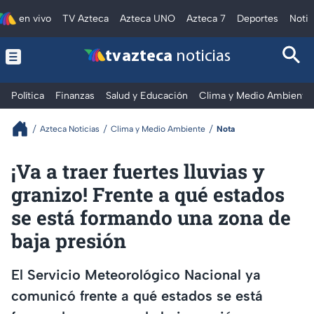
en vivo
TV Azteca
Azteca UNO
Azteca 7
Deportes
Notic
tv azteca
noticias
Política
Finanzas
Salud y Educación
Clima y Medio Ambiente
Azteca Noticias
Clima y Medio Ambiente
Nota
¡Va a traer fuertes lluvias y
granizo! Frente a qué estados
se está formando una zona de
baja presión
El Servicio Meteorológico Nacional ya
comunicó frente a qué estados se está