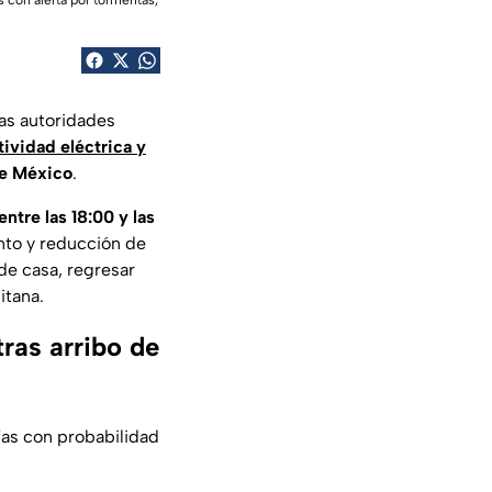
 con alerta por tormentas,
las autoridades
ividad eléctrica y
de México
.
entre las 18:00 y las
nto y reducción de
 de casa, regresar
itana.
tras arribo de
días con probabilidad