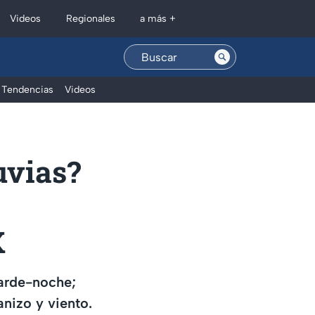
Regionales
Videos
a más +
Tendencias
Videos
uvias?
X
arde-noche;
anizo y viento.