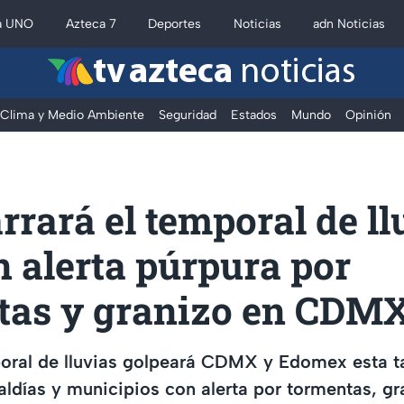
a UNO
Azteca 7
Deportes
Noticias
adn Noticias
tv azteca
noticias
Clima y Medio Ambiente
Seguridad
Estados
Mundo
Opinión
rrará el temporal de ll
 alerta púrpura por
tas y granizo en CDM
poral de lluvias golpeará CDMX y Edomex esta t
caldías y municipios con alerta por tormentas, gr