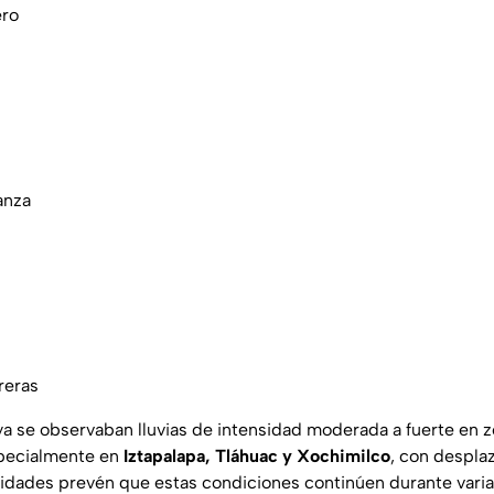
ero
anza
reras
ya se observaban lluvias de intensidad moderada a fuerte en z
specialmente en
Iztapalapa, Tláhuac y Xochimilco
, con despla
ridades prevén que estas condiciones continúen durante varia