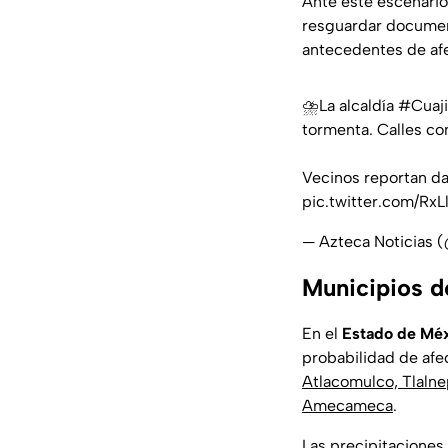
Ante este escenario
resguardar document
antecedentes de afe
⛈️La alcaldía
#Cuaj
tormenta. Calles co
Vecinos reportan da
pic.twitter.com/R
— Azteca Noticias 
Municipios d
En el
Estado de Mé
probabilidad de afe
Atlacomulco, Tlaln
Amecameca
.
Las precipitaciones