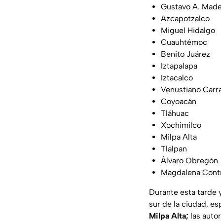
Gustavo A. Mad
Azcapotzalco
Miguel Hidalgo
Cuauhtémoc
Benito Juárez
Iztapalapa
Iztacalco
Venustiano Carr
Coyoacán
Tláhuac
Xochimilco
Milpa Alta
Tlalpan
Álvaro Obregón
Magdalena Cont
Durante esta tarde 
sur de la ciudad, e
Milpa Alta;
las auto