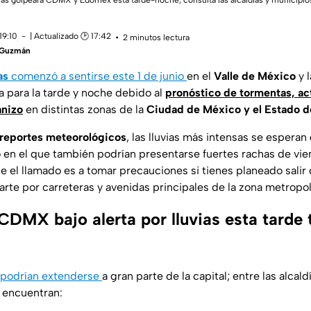
vias golpeará CDMX y Edomex esta tarde-noche; consulta las alcaldías y municipios
19:10
| Actualizado 🕑 17:42
2 minutos lectura
a Guzmán
as
comenzó a sentirse este 1 de junio
en el
Valle de México
y 
a para la tarde y noche debido al
pronóstico de tormentas, act
anizo
en distintas zonas de la
Ciudad de México y el Estado 
reportes meteorológicos
, las lluvias más intensas se esperan
o en el que también podrían presentarse fuertes rachas de vie
que el llamado es a tomar precauciones si tienes planeado salir
darte por carreteras y avenidas principales de la zona metropol
CDMX bajo alerta por lluvias esta tarde 
 podrían extenderse
a gran parte de la capital; entre las alcal
e encuentran: