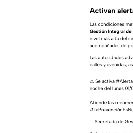
Activan alert
Las condiciones me
Gestión Integral de
nivel más alto del s
acompañadas de pos
Las autoridades adv
calles y avenidas, 
⚠️ Se activa
#Alerta
noche del lunes 01/
Atiende las recome
#LaPrevenciónEsNu
— Secretaría de Ge