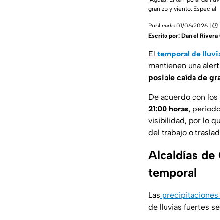
¡Aguas! El temporal de llu
granizo y viento.|Especial
Publicado 01/06/2026 | 🕑 
Escrito por:
Daniel River
El
temporal de lluvi
mantienen una alert
posible caída de gr
De acuerdo con los
21:00 horas
, period
visibilidad, por lo 
del trabajo o trasla
Alcaldías de 
temporal
Las
precipitaciones
de lluvias fuertes s