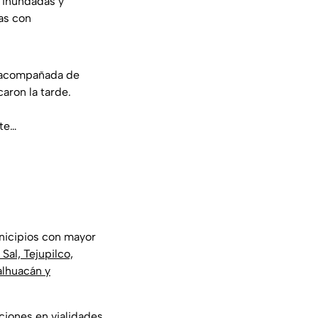
 inundadas y
as con
a acompañada de
aron la tarde.
rte…
unicipios con mayor
Sal, Tejupilco,
alhuacán y
ciones en vialidades