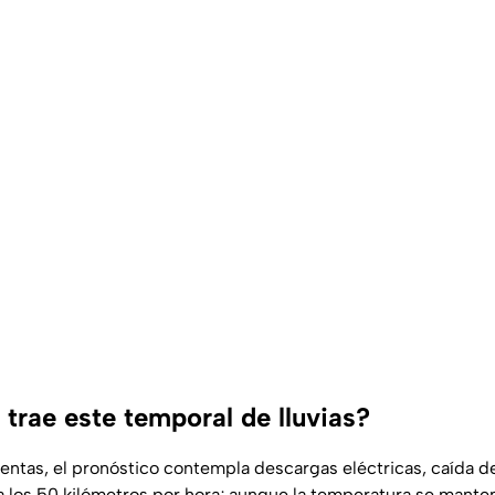
trae este temporal de lluvias?
ntas, el pronóstico contempla descargas eléctricas, caída de
a los 50 kilómetros por hora; aunque la temperatura se mante