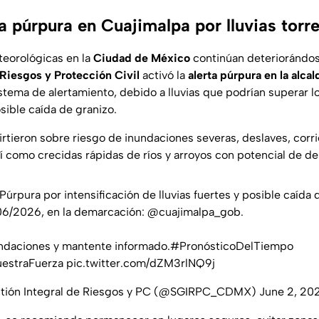
a púrpura en Cuajimalpa por lluvias torr
teorológicas en la
Ciudad de México
continúan deteriorándos
 Riesgos y Protección Civil
activó la
alerta púrpura en la alca
istema de alertamiento, debido a lluvias que podrían superar l
ible caída de granizo.
irtieron sobre riesgo de inundaciones severas, deslaves, corr
así como crecidas rápidas de ríos y arroyos con potencial de 
Púrpura
por intensificación de lluvias fuertes y posible caída 
06/2026, en la demarcación:
@cuajimalpa_gob
.
ndaciones y mantente informado.
#PronósticoDelTiempo
estraFuerza
pic.twitter.com/dZM3rlNQ9j
stión Integral de Riesgos y PC (@SGIRPC_CDMX)
June 2, 20