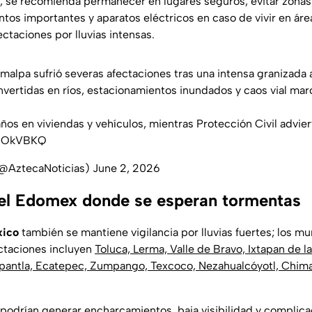
, se recomienda permanecer en lugares seguros, evitar zonas
os importantes y aparatos eléctricos en caso de vivir en áre
ctaciones por lluvias intensas.
imalpa
sufrió severas afectaciones tras una intensa granizad
nvertidas en ríos, estacionamientos inundados y caos vial marc
ños en viviendas y vehículos, mientras Protección Civil advie
xLlOkVBKQ
(@AztecaNoticias)
June 2, 2026
el Edomex donde se esperan tormentas
xico
también se mantiene vigilancia por lluvias fuertes; los m
ctaciones incluyen
Toluca, Lerma, Valle de Bravo, Ixtapan de la 
epantla, Ecatepec, Zumpango, Texcoco, Nezahualcóyotl, Chim
 podrían generar encharcamientos, baja visibilidad y complica