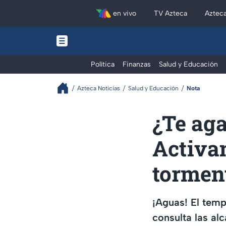
en vivo
TV Azteca
Aztec
Política
Finanzas
Salud y Educación
Azteca Noticias
Salud y Educación
Nota
¿Te aga
Activan
tormen
¡Aguas! El tem
consulta las al