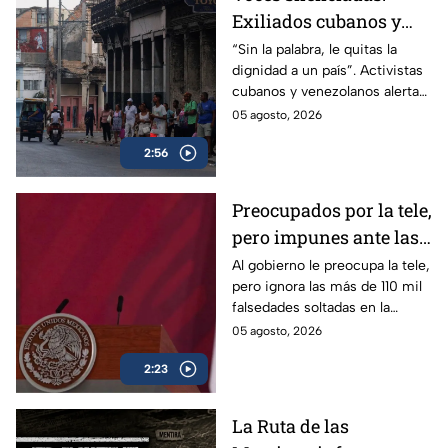
Exiliados cubanos y
venezolanos alertan
“Sin la palabra, le quitas la
dignidad a un país”. Activistas
sobre la pérdida de
cubanos y venezolanos alertan
libertades en México
sobre el avance del
05 agosto, 2026
autoritarismo en México.
2:56
Preocupados por la tele,
pero impunes ante las
mentiras: El doble
Al gobierno le preocupa la tele,
pero ignora las más de 110 mil
rasero del gobierno
falsedades soltadas en la
federal
mañanera. Recordamos las
05 agosto, 2026
más descaradas.
2:23
La Ruta de las