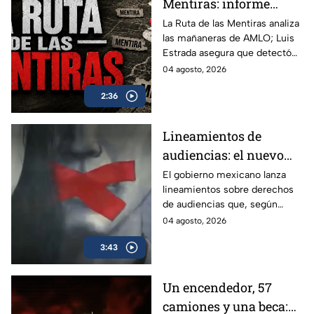
Mentiras: informe
acusa más de 100 mil
La Ruta de las Mentiras analiza
las mañaneras de AMLO; Luis
falsedades en las
Estrada asegura que detectó
mañaneras de AMLO
más de 100 mil afirmaciones
04 agosto, 2026
falsas, engañosas o sin
2:36
comprobar durante su sexenio.
Lineamientos de
audiencias: el nuevo
mecanismo del
El gobierno mexicano lanza
lineamientos sobre derechos
gobierno para censurar
de audiencias que, según
medios y blindar la
críticos, no protegen al
04 agosto, 2026
corrupción en México
ciudadano sino que blindan al
3:43
morenismo y censuran
denuncias de corrupción,
ineptitud y vínculos con el
Un encendedor, 57
crimen organizado.
camiones y una beca: