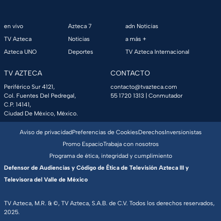
en vivo
Azteca 7
adn Noticias
TV Azteca
Noticias
a más +
Azteca UNO
Deportes
TV Azteca Internacional
TV AZTECA
CONTACTO
Periférico Sur 4121,
contacto@tvazteca.com
Col. Fuentes Del Pedregal,
55 1720 1313
| Conmutador
C.P. 14141,
Ciudad De México, México.
Aviso de privacidad
Preferencias de Cookies
Derechos
Inversionistas
Promo Espacio
Trabaja con nosotros
Programa de ética, integridad y cumplimiento
Defensor de Audiencias y Código de Ética de Televisión Azteca III y
Televisora del Valle de México
TV Azteca, M.R. & ©, TV Azteca, S.A.B. de C.V. Todos los derechos reservados,
2025.