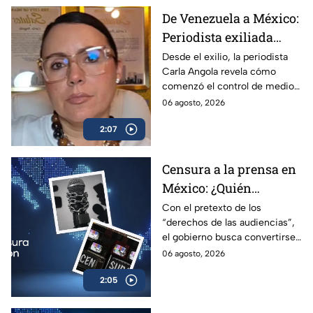
De Venezuela a México:
Periodista exiliada
alerta sobre los
Desde el exilio, la periodista
Carla Angola revela cómo
peligros de censurar a
comenzó el control de medios
la prensa
en Venezuela y por qué México
06 agosto, 2026
sigue el mismo camino.
2:07
Censura a la prensa en
México: ¿Quién
sancionará las
Con el pretexto de los
“derechos de las audiencias”,
mentiras oficiales del
el gobierno busca convertirse
gobierno?
en el árbitro supremo de la
06 agosto, 2026
verdad. No te pierdas el
2:05
análisis en Casilla 27.