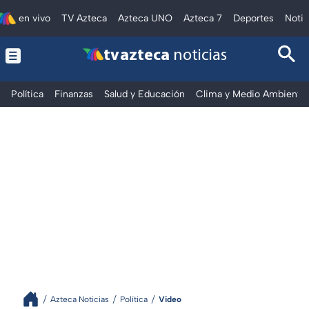
en vivo
TV Azteca
Azteca UNO
Azteca 7
Deportes
Notic
tv azteca
noticias
Política
Finanzas
Salud y Educación
Clima y Medio Ambiente
Azteca Noticias
Política
Video