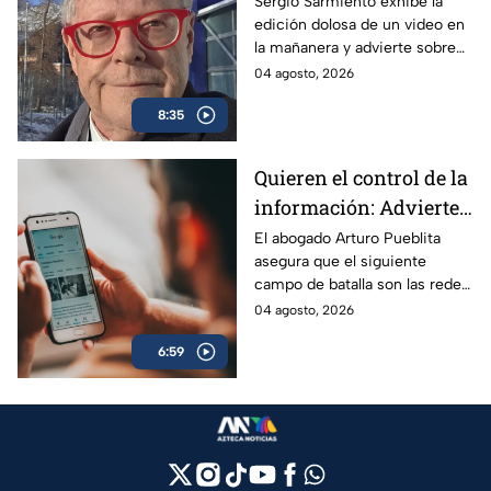
Sarmiento responde a
Sergio Sarmiento exhibe la
edición dolosa de un video en
la mañanera tras video
la mañanera y advierte sobre
editado
los peligros de la censura
04 agosto, 2026
oficial.
8:35
Quieren el control de la
información: Advierten
riesgos por nuevos
El abogado Arturo Pueblita
asegura que el siguiente
lineamiento para
campo de batalla son las redes
medios de
sociales, pues lo que se quiere
04 agosto, 2026
comunicación en
es el control de la narrativa
México
6:59
pública de México.