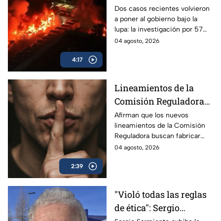
las polémicas que
Dos casos recientes volvieron
a poner al gobierno bajo la
persiguen al gobierno
lupa: la investigación por 57
camiones incendiados y la
04 agosto, 2026
promoción de la beca Rita
4:17
Cetina.
Lineamientos de la
Comisión Reguladora
buscan silenciar a TV
Afirman que los nuevos
lineamientos de la Comisión
Azteca
Reguladora buscan fabricar
autocensura y controlar los
04 agosto, 2026
contenidos informativos bajo
2:39
el poder estatal.
"Violó todas las reglas
de ética": Sergio