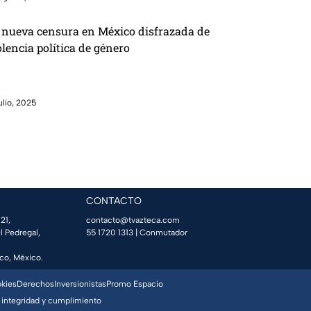
 nueva censura en México disfrazada de
olencia política de género
julio, 2025
CONTACTO
21,
contacto@tvazteca.com
l Pedregal,
55 1720 1313
| Conmutador
co, México.
okies
Derechos
Inversionistas
Promo Espacio
 integridad y cumplimiento