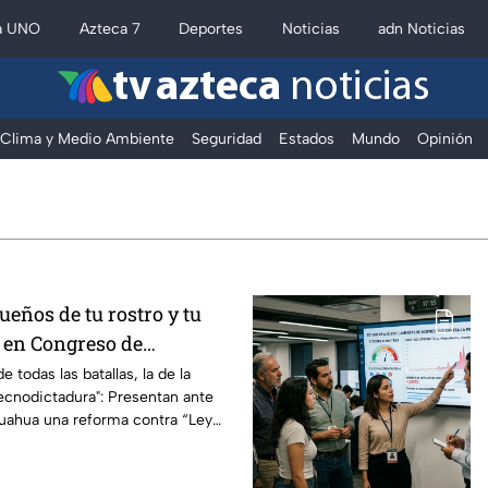
a UNO
Azteca 7
Deportes
Noticias
adn Noticias
tv azteca
noticias
Clima y Medio Ambiente
Seguridad
Estados
Mundo
Opinión
caciones en Fuerza Informativa A
ueños de tu rostro y tu
a en Congreso de
 reforma contra "Ley
e todas las batallas, la de la
 tecnodictadura": Presentan ante
ena
ahua una reforma contra “Ley