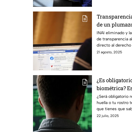
Transparencia
de un plumazo
protegen tu d
INAI eliminado y l
de transparencia a
directo al derecho
21 agosto, 2025
¿Es obligatori
biométrica? Es
¿Será obligatorio 
huella o tu rostro 
que tienes que sa
22 julio, 2025