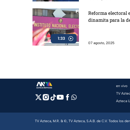
Reforma electoral 
dinamita para la 
1:33
07 agosto, 2025
en vivo
TV Azte
Azteca 
TV Azteca, M.R. & ©, TV Azteca, S.A.B. de C.V. Todos los d