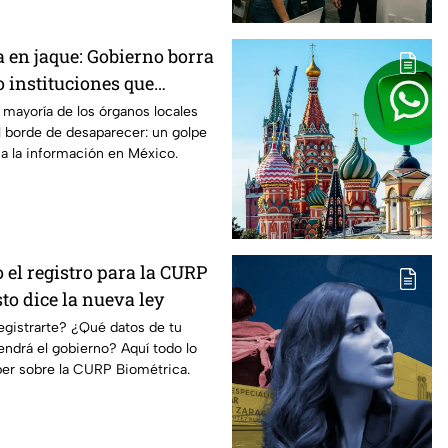
 en jaque: Gobierno borra
 instituciones que
erecho a saber
a mayoría de los órganos locales
l borde de desaparecer: un golpe
 a la información en México.
o el registro para la CURP
to dice la nueva ley
registrarte? ¿Qué datos de tu
tendrá el gobierno? Aquí todo lo
ber sobre la CURP Biométrica.