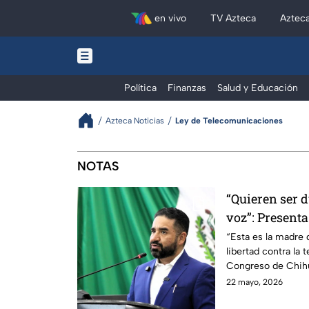
en vivo
TV Azteca
Aztec
Política
Finanzas
Salud y Educación
Azteca Noticias
Ley de Telecomunicaciones
Noticias de la Ley de Telecomuni
NOTAS
“Quieren ser d
voz”: Present
Chihuahua una
“Esta es la madre d
libertad contra la
Espía" de Mor
Congreso de Chihu
Espía”.
22 mayo, 2026