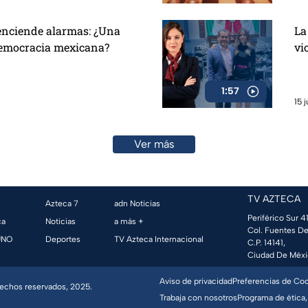
enciende alarmas: ¿Una
La
democracia mexicana?
vi
1:57
15 
Ver más
TV AZTECA
Azteca 7
adn Noticias
Periférico Sur 41
ca
Noticias
a más +
Col. Fuentes De
UNO
Deportes
TV Azteca Internacional
C.P. 14141,
Ciudad De Méxi
Aviso de privacidad
Preferencias de Co
erechos reservados, 2025.
Trabaja con nosotros
Programa de ética,