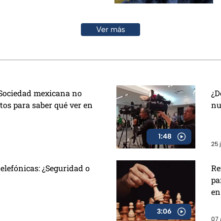
Ver más
 Sociedad mexicana no
¿D
tos para saber qué ver en
nu
1:48
25 
telefónicas: ¿Seguridad o
Re
pa
en
3:06
07 