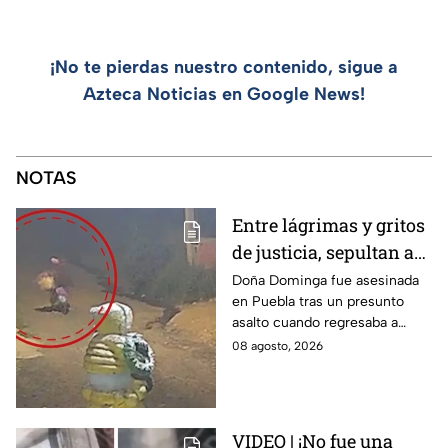
¡No te pierdas nuestro contenido, sigue a
Azteca Noticias en Google News!
NOTAS
Entre lágrimas y gritos
de justicia, sepultan a
doña Dominga, la
Doña Dominga fue asesinada
en Puebla tras un presunto
abuelita asesinada tras
asalto cuando regresaba a
asalto en Amozoc,
casa; familiares y amigos la
08 agosto, 2026
Puebla
despidieron entre lágrimas y
exigieron justicia.
VIDEO | ¡No fue una