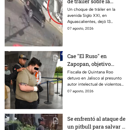
de tráiler sobre la
avenida Siglo XXI en
Un choque de tráiler en la
avenida Siglo XXI, en
Aguascalientes deja
Aguascalientes, dejó 13
varios heridos y
heridos y varios vehículos
07 agosto, 2026
destrozos
destrozados; el conductor fue
detenido tras la carambola.
Cae "El Ruso" en
Zapopan, objetivo
prioritario en Playa del
Fiscalía de Quintana Roo
detuvo en Jalisco al presunto
Carmen
autor intelectual de violentos
ataques en fraccionamientos
07 agosto, 2026
de Playa del Carmen.
Se enfrentó al ataque de
un pitbull para salvar a