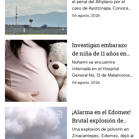
el penal del Altiplano por el
Aguirre por caso
caso de Ayotzinapa. Conoce
Ayotzinapa
dónde está, cómo es esta
06 agosto, 2026
prisión de máxima seguridad y
su historia.
Investigan embarazo
de niña de 11 años en
Matamoros,
Nohemí se encuentra
internada en el Hospital
Tamaulipas; ¿qué pasó
General No. 13 de Matamoros
con Nohemí?
tras complicaciones por un
06 agosto, 2026
embarazo infantil; la Fiscalía de
Tamaulipas ya investiga.
¡Alarma en el Edomex!
Brutal explosión de
polvorín en Santa
Una explosión de polvorín en
Zinacantepec, Edomex, dejó al
María del Monte,