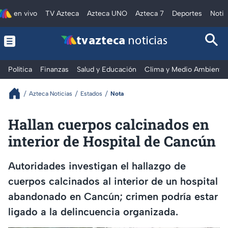
en vivo
TV Azteca
Azteca UNO
Azteca 7
Deportes
Notic
tv azteca
noticias
Política
Finanzas
Salud y Educación
Clima y Medio Ambiente
Azteca Noticias
Estados
Nota
Hallan cuerpos calcinados en
interior de Hospital de Cancún
Autoridades investigan el hallazgo de
cuerpos calcinados al interior de un hospital
abandonado en Cancún; crimen podría estar
ligado a la delincuencia organizada.