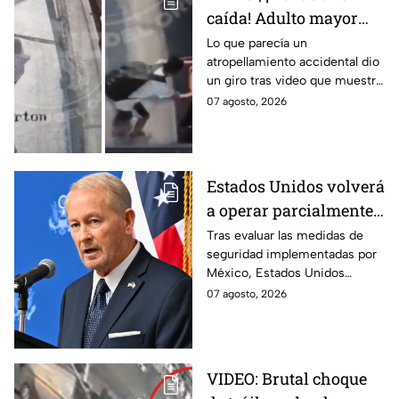
caída! Adulto mayor
muere atropellado por
Lo que parecía un
atropellamiento accidental dio
tráiler; joven lo empujó
un giro tras video que muestra
en Monterrey
cómo un joven empujó a
07 agosto, 2026
adulto mayor antes de ser
arrollado por un tráiler en
Monterrey.
Estados Unidos volverá
a operar parcialmente
en Michoacán tras
Tras evaluar las medidas de
seguridad implementadas por
suspensión por
México, Estados Unidos
motivos de seguridad
reanudará parcialmente sus
07 agosto, 2026
actividades en Michoacán a
partir del 8 de agosto.
VIDEO: Brutal choque