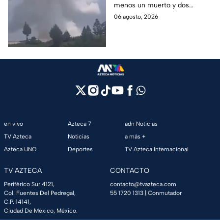
menos un muerto y dos
Zinacantepec; reportan
heridos; autoridades atiende la
06 agosto, 2026
al menos un muerto y
emergencia tras el estallido de
heridos
un taller clandestino.
en vivo
Azteca 7
adn Noticias
TV Azteca
Noticias
a más +
Azteca UNO
Deportes
TV Azteca Internacional
TV AZTECA
CONTACTO
Periférico Sur 4121,
contacto@tvazteca.com
Col. Fuentes Del Pedregal,
55 1720 1313
| Conmutador
C.P. 14141,
Ciudad De México, México.