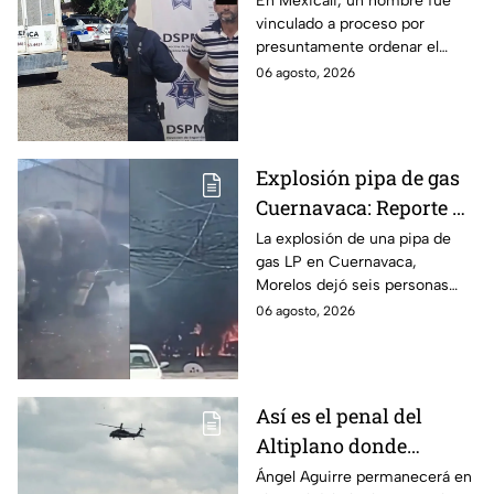
En Mexicali, un hombre fue
vinculado a proceso por
discapacidad en
presuntamente ordenar el
Mexicali, BC
ataque de 16 perros contra su
06 agosto, 2026
hermana, quien tenía
discapacidad auditiva.
Explosión pipa de gas
Cuernavaca: Reporte de
víctimas tras estallido
La explosión de una pipa de
gas LP en Cuernavaca,
en Morelos
Morelos dejó seis personas
hospitalizadas. IMSS informó
06 agosto, 2026
que las pacientes siguen
internadas y aún no hay parte
médico.
Así es el penal del
Altiplano donde
permanecerá Ángel
Ángel Aguirre permanecerá en