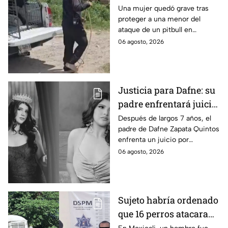
una menor; hoy lucha
Una mujer quedó grave tras
proteger a una menor del
por su vida en Zapopan
ataque de un pitbull en
Zapopan; la víctima sufrió
06 agosto, 2026
severas mordeduras y existe
riesgo de que pierda un brazo.
Justicia para Dafne: su
padre enfrentará juicio
por presunto abuso
Después de largos 7 años, el
padre de Dafne Zapata Quintos
cometido en 2019 en
enfrenta un juicio por
Tamaulipas
presuntamente abusar de la
06 agosto, 2026
menor cuando ella tenía
apenas 6 años.
Sujeto habría ordenado
que 16 perros atacaran
a su hermana con