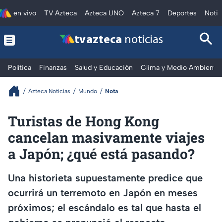
en vivo
TV Azteca
Azteca UNO
Azteca 7
Deportes
Notic
tv azteca
noticias
Política
Finanzas
Salud y Educación
Clima y Medio Ambiente
Azteca Noticias
Mundo
Nota
Turistas de Hong Kong
cancelan masivamente viajes
a Japón; ¿qué está pasando?
Una historieta supuestamente predice que
ocurrirá un terremoto en Japón en meses
próximos; el escándalo es tal que hasta el