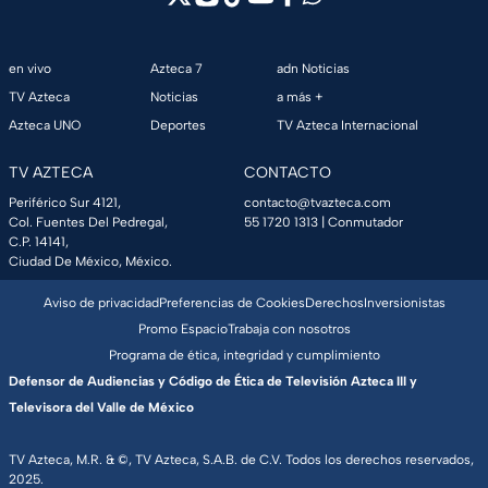
en vivo
Azteca 7
adn Noticias
TV Azteca
Noticias
a más +
Azteca UNO
Deportes
TV Azteca Internacional
TV AZTECA
CONTACTO
Periférico Sur 4121,
contacto@tvazteca.com
Col. Fuentes Del Pedregal,
55 1720 1313
| Conmutador
C.P. 14141,
Ciudad De México, México.
Aviso de privacidad
Preferencias de Cookies
Derechos
Inversionistas
Promo Espacio
Trabaja con nosotros
Programa de ética, integridad y cumplimiento
Defensor de Audiencias y Código de Ética de Televisión Azteca III y
Televisora del Valle de México
TV Azteca, M.R. & ©, TV Azteca, S.A.B. de C.V. Todos los derechos reservados,
2025.