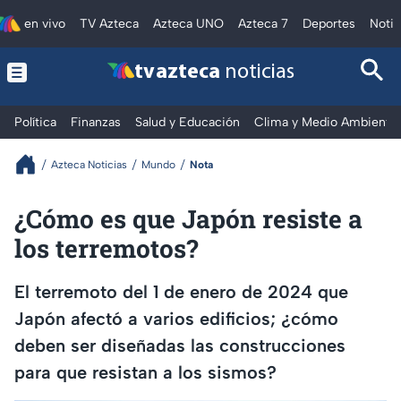
en vivo
TV Azteca
Azteca UNO
Azteca 7
Deportes
Notic
tv azteca
noticias
Política
Finanzas
Salud y Educación
Clima y Medio Ambiente
Azteca Noticias
Mundo
Nota
¿Cómo es que Japón resiste a
los terremotos?
El terremoto del 1 de enero de 2024 que
Japón afectó a varios edificios; ¿cómo
deben ser diseñadas las construcciones
para que resistan a los sismos?