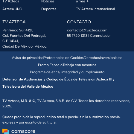
TV Azteca
Noticias
a más +
Azteca UNO
Deportes
TV Azteca Internacional
TV AZTECA
CONTACTO
Periférico Sur 4121,
contacto@tvazteca.com
Col. Fuentes Del Pedregal,
55 1720 1313
| Conmutador
C.P. 14141,
Ciudad De México, México.
Aviso de privacidad
Preferencias de Cookies
Derechos
Inversionistas
Promo Espacio
Trabaja con nosotros
Programa de ética, integridad y cumplimiento
Defensor de Audiencias y Código de Ética de Televisión Azteca III y
Televisora del Valle de México
TV Azteca, M.R. & ©, TV Azteca, S.A.B. de C.V. Todos los derechos reservados,
2025.
Queda prohibida la reproducción total o parcial sin la autorización previa,
expresa y por escrito de su titular.