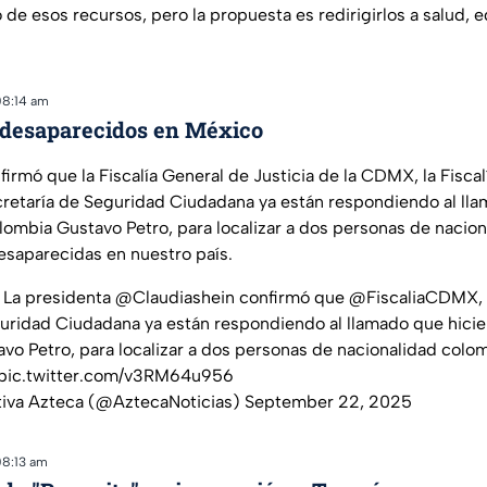
o de esos recursos, pero la propuesta es redirigirlos a salud, 
08:14 am
desaparecidos en México
irmó que la Fiscalía General de Justicia de la CDMX, la Fiscal
cretaría de Seguridad Ciudadana ya están respondiendo al lla
ombia Gustavo Petro, para localizar a dos personas de nacio
saparecidas en nuestro país.
 La presidenta
@Claudiashein
confirmó que
@FiscaliaCDMX
,
uridad Ciudadana ya están respondiendo al llamado que hicie
avo Petro, para localizar a dos personas de nacionalidad colo
pic.twitter.com/v3RM64u956
tiva Azteca (@AztecaNoticias)
September 22, 2025
08:13 am