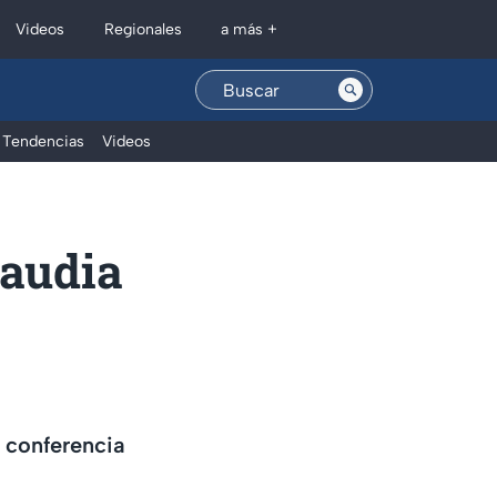
Regionales
Videos
a más +
Tendencias
Videos
laudia
 conferencia