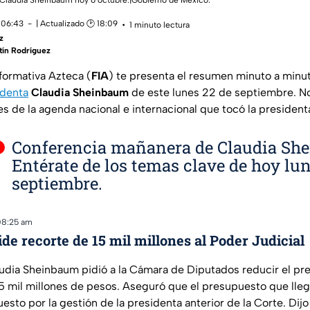
Claudia Sheinbaum hoy 6 octubre.|Gobierno de México.
 06:43
| Actualizado 🕑 18:09
1 minuto lectura
z
tín Rodríguez
nformativa Azteca (
FIA
) te presenta el resumen minuto a minu
identa
Claudia Sheinbaum
de este lunes 22 de septiembre. No
s de la agenda nacional e internacional que tocó la president
Conferencia mañanera de Claudia Sh
Entérate de los temas clave de hoy lun
septiembre.
08:25 am
e recorte de 15 mil millones al Poder Judicial
udia Sheinbaum pidió a la Cámara de Diputados reducir el pr
15 mil millones de pesos. Aseguró que el presupuesto que lleg
sto por la gestión de la presidenta anterior de la Corte. Dij