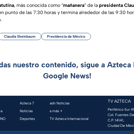
atutina
, más conocida como “
mañanera
” de la
presidenta Cla
en punto de las 7:30 horas y termina alrededor de las 9:30 ho
.
Claudia Sheinbaum
Presidencia de México
rdas nuestro contenido, sigue a Azteca 
Google News!
TV AZTECA
Azteca 7
adn Noticias
Periférico Sur 41
ca
Noticias
a más +
Col. Fuentes De
UNO
Deportes
TV Azteca Internacional
C.P. 14141,
Ciudad De Méxi