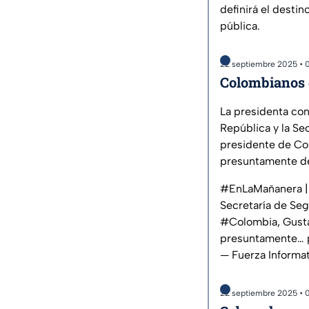
definirá el destin
pública.
22 septiembre 2025 • 
Colombianos 
La presidenta conf
República y la Se
presidente de Col
presuntamente de
#EnLaMañanera
|
Secretaría de Seg
#Colombia
, Gust
presuntamente…
— Fuerza Informa
22 septiembre 2025 • 