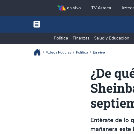
en vivo
TV Azteca
Aztec
Política
Finanzas
Salud y Educación
Azteca Noticias
Política
En vivo
¿De qué
Sheinb
septie
Entérate de lo 
mañanera este 