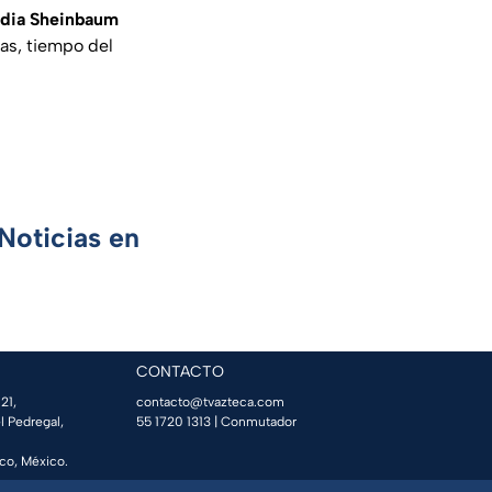
udia Sheinbaum
ras, tiempo del
Noticias en
CONTACTO
21,
contacto@tvazteca.com
l Pedregal,
55 1720 1313
| Conmutador
co, México.