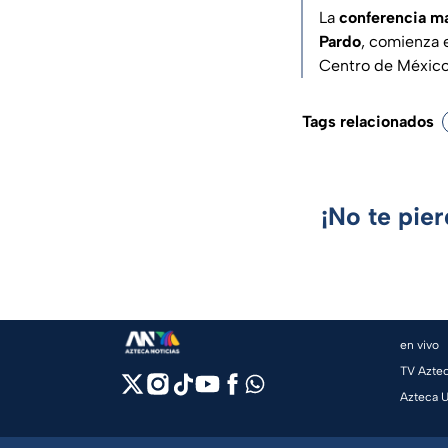
La
conferencia m
Pardo
, comienza 
Centro de México
Tags relacionados
¡No te pie
en vivo
TV Azte
Azteca 