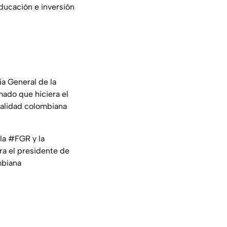
educación e inversión
ía General de la
mado que hiciera el
nalidad colombiana
 la
#FGR
y la
ra el presidente de
mbiana