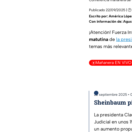
Conferencia mañanera de 
Publicado 22/09/2025 | 🕑
Escrito por:
América Lópe
Con información de: Agus
¡Atención! Fuerza I
matutina
de
la pres
temas más relevante
Mañanera EN VIVO
22 septiembre 2025 • 
Sheinbaum pid
La presidenta Cla
Judicial en unos 
un aumento propue