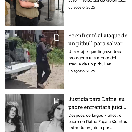
autor intelectual de violentos
ataques en fraccionamientos
07 agosto, 2026
de Playa del Carmen.
Se enfrentó al ataque de
un pitbull para salvar a
una menor; hoy lucha
Una mujer quedó grave tras
proteger a una menor del
por su vida en Zapopan
ataque de un pitbull en
Zapopan; la víctima sufrió
06 agosto, 2026
severas mordeduras y existe
riesgo de que pierda un brazo.
Justicia para Dafne: su
padre enfrentará juicio
por presunto abuso
Después de largos 7 años, el
padre de Dafne Zapata Quintos
cometido en 2019 en
enfrenta un juicio por
Tamaulipas