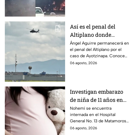
que las pacientes siguen
internadas y aún no hay parte
médico.
Así es el penal del
Altiplano donde
permanecerá Ángel
Ángel Aguirre permanecerá en
el penal del Altiplano por el
Aguirre por caso
caso de Ayotzinapa. Conoce
Ayotzinapa
dónde está, cómo es esta
06 agosto, 2026
prisión de máxima seguridad y
su historia.
Investigan embarazo
de niña de 11 años en
Matamoros,
Nohemí se encuentra
internada en el Hospital
Tamaulipas; ¿qué pasó
General No. 13 de Matamoros
con Nohemí?
tras complicaciones por un
06 agosto, 2026
embarazo infantil; la Fiscalía de