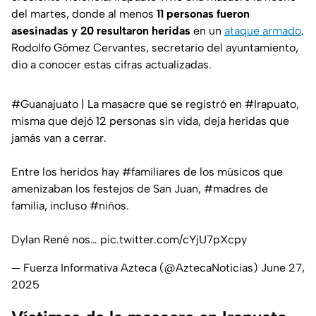
del martes, donde al menos
11 personas fueron
asesinadas y 20 resultaron heridas
en un
ataque armado
.
Rodolfo Gómez Cervantes, secretario del ayuntamiento,
dio a conocer estas cifras actualizadas.
#Guanajuato
| La masacre que se registró en
#Irapuato
,
misma que dejó 12 personas sin vida, deja heridas que
jamás van a cerrar.
Entre los heridos hay
#familiares
de los músicos que
amenizaban los festejos de San Juan,
#madres
de
familia, incluso
#niños
.
Dylan René nos…
pic.twitter.com/cYjU7pXcpy
— Fuerza Informativa Azteca (@AztecaNoticias)
June 27,
2025