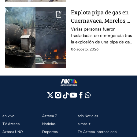
Explota pipa de gas en
Cuernavaca, Morelos;
se reportan más de 20
Varias personas fueron
trasladadas de emergencia tras
personas con
la explosión de una pipa de gas
quemaduras
cerca de la colonia Las
06 agosto, 2026
Granjas, en Cuernavaca,
Morelos.
en vivo
Azteca 7
adn Noticias
TV Azteca
Noticias
a más +
Azteca UNO
Deportes
TV Azteca Internacional