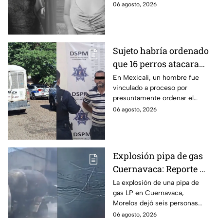
presuntamente abusar de la
06 agosto, 2026
menor cuando ella tenía
apenas 6 años.
Sujeto habría ordenado
que 16 perros atacaran
a su hermana con
En Mexicali, un hombre fue
vinculado a proceso por
discapacidad en
presuntamente ordenar el
Mexicali, BC
ataque de 16 perros contra su
06 agosto, 2026
hermana, quien tenía
discapacidad auditiva.
Explosión pipa de gas
Cuernavaca: Reporte de
víctimas tras estallido
La explosión de una pipa de
gas LP en Cuernavaca,
en Morelos
Morelos dejó seis personas
hospitalizadas. IMSS informó
06 agosto, 2026