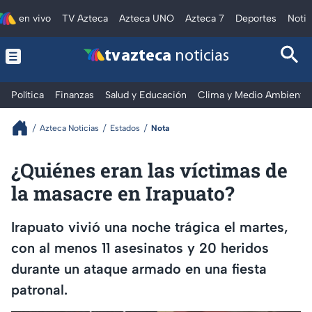
en vivo
TV Azteca
Azteca UNO
Azteca 7
Deportes
Notic
tv azteca
noticias
Política
Finanzas
Salud y Educación
Clima y Medio Ambiente
Azteca Noticias
Estados
Nota
¿Quiénes eran las víctimas de
la masacre en Irapuato?
Irapuato vivió una noche trágica el martes,
con al menos 11 asesinatos y 20 heridos
durante un ataque armado en una fiesta
patronal.