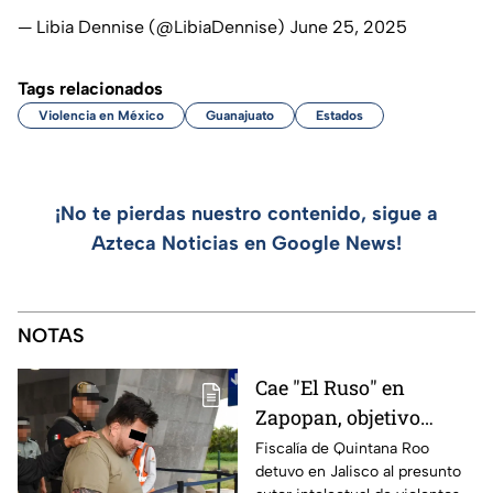
— Libia Dennise (@LibiaDennise)
June 25, 2025
Tags relacionados
Violencia en México
Guanajuato
Estados
¡No te pierdas nuestro contenido, sigue a
Azteca Noticias en Google News!
NOTAS
Cae "El Ruso" en
Zapopan, objetivo
prioritario en Playa del
Fiscalía de Quintana Roo
detuvo en Jalisco al presunto
Carmen