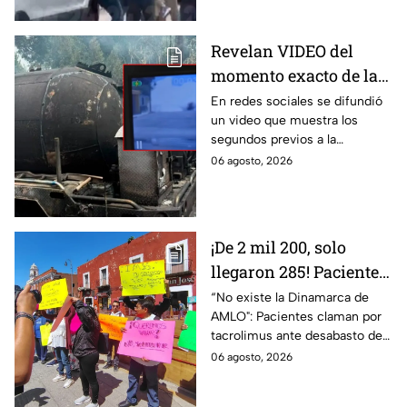
en Cuernavaca
un niño lloraba en el lugar.
Revelan VIDEO del
momento exacto de la
explosión de pipa de
En redes sociales se difundió
un video que muestra los
gas en Cuernavaca,
segundos previos a la
Morelos
explosión de una pipa de gas
06 agosto, 2026
LP en Cuernavaca, Morelos.
¡De 2 mil 200, solo
llegaron 285! Pacientes
claman por
“No existe la Dinamarca de
AMLO": Pacientes claman por
medicamentos ante
tacrolimus ante desabasto de
desabasto en IMSS
medicamentos en hospital del
06 agosto, 2026
Puebla
IMSS Puebla; hay 900
personas están afectadas.