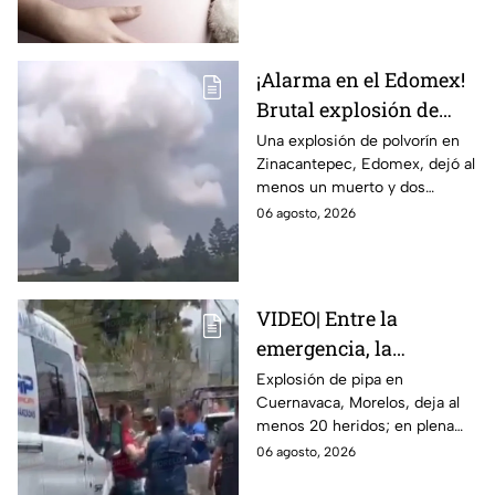
Tamaulipas ya investiga.
¡Alarma en el Edomex!
Brutal explosión de
polvorín en Santa
Una explosión de polvorín en
Zinacantepec, Edomex, dejó al
María del Monte,
menos un muerto y dos
Zinacantepec; reportan
heridos; autoridades atiende la
06 agosto, 2026
al menos un muerto y
emergencia tras el estallido de
heridos
un taller clandestino.
VIDEO| Entre la
emergencia, la
desesperación y el
Explosión de pipa en
Cuernavaca, Morelos, deja al
llanto de un niño;
menos 20 heridos; en plena
adultos desatan pelea
emergencia, dos hombres
06 agosto, 2026
tras explosión de pipa
comenzaron a pelear mientras