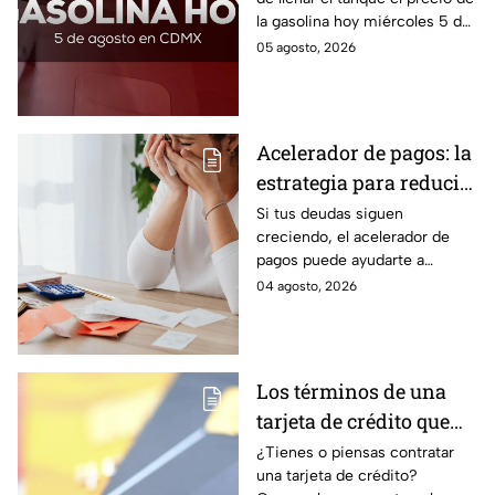
la gasolina hoy miércoles 5 de
agosto 2026; aquí te dejamos
05 agosto, 2026
la lista de costos estado por
estado.
Acelerador de pagos: la
estrategia para reducir
tus deudas más rápido
Si tus deudas siguen
creciendo, el acelerador de
y recuperar el control
pagos puede ayudarte a
de tus finanzas
ordenar tus finanzas, priorizar
04 agosto, 2026
pagos y avanzar hacia una
mayor tranquilidad económica.
Los términos de una
tarjeta de crédito que
debes entender para
¿Tienes o piensas contratar
una tarjeta de crédito?
evitar deudas