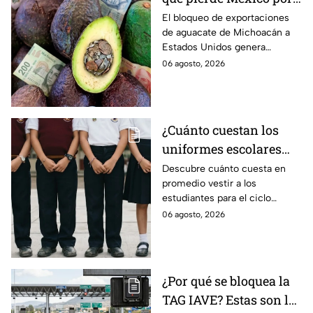
el bloqueo de Estados
El bloqueo de exportaciones
de aguacate de Michoacán a
Unidos al aguate de
Estados Unidos genera
Michoacán
pérdidas millonarias.
06 agosto, 2026
¿Cuánto cuestan los
uniformes escolares
para el regreso a clases
Descubre cuánto cuesta en
promedio vestir a los
2026, según su grado?
estudiantes para el ciclo
escolar 2026-2027 y consejos
06 agosto, 2026
prácticos para ahorrar en los
uniformes escolares.
¿Por qué se bloquea la
TAG IAVE? Estas son las