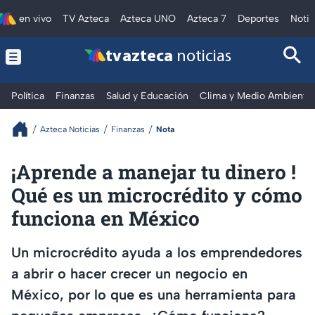
en vivo
TV Azteca
Azteca UNO
Azteca 7
Deportes
Notic
tv azteca
noticias
Política
Finanzas
Salud y Educación
Clima y Medio Ambiente
Azteca Noticias
Finanzas
Nota
¡Aprende a manejar tu dinero !
Qué es un microcrédito y cómo
funciona en México
Un microcrédito ayuda a los emprendedores
a abrir o hacer crecer un negocio en
México, por lo que es una herramienta para