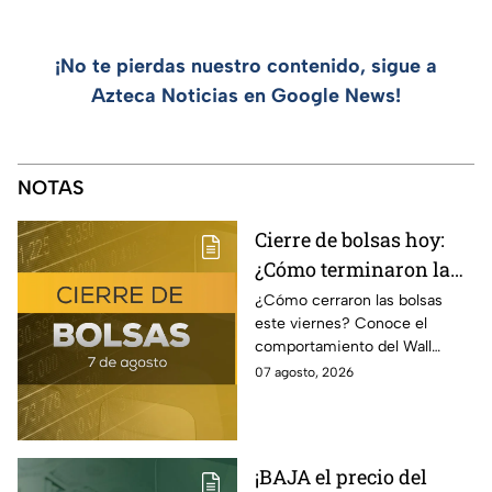
¡No te pierdas nuestro contenido, sigue a
Azteca Noticias en Google News!
NOTAS
Cierre de bolsas hoy:
¿Cómo terminaron la
BMV y el Wall Street
¿Cómo cerraron las bolsas
este viernes? Conoce el
hoy 7 de agosto
comportamiento del Wall
Street y de la BMV, así como el
07 agosto, 2026
precio de venta y compra del
dólar.
¡BAJA el precio del