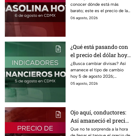
conocer dónde está más
barato; este es el precio de la
gasolina para hoy jueves 6 de
06 agosto, 2026
agosto 2026 sin afectar tu
bolsillo.
¿Qué está pasando con
el precio del dólar hoy
miércoles 5 de agosto
¿Busca cambiar divisas? Así
amanece el tipo de cambio
2026?
hoy 5 de agosto 2026;
consulta el precio del dólar
05 agosto, 2026
este miércoles y conoce si es
conveniente comprar.
Ojo aquí, conductores:
Así amaneció el precio
de la gasolina HOY
Que no te sorprenda a la hora
de llenar el tanque el precio de