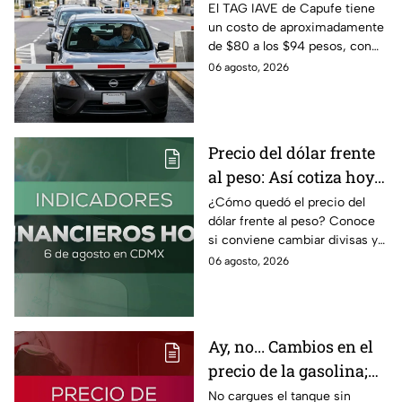
razones por las que no
El TAG IAVE de Capufe tiene
un costo de aproximadamente
pasa en la caseta
de $80 a los $94 pesos, con
IVA incluido; te compartimos
06 agosto, 2026
las razones por las que podría
bloquearse.
Precio del dólar frente
al peso: Así cotiza hoy 6
de agosto 2026
¿Cómo quedó el precio del
dólar frente al peso? Conoce
si conviene cambiar divisas y
cómo el flujo en el estrecho de
06 agosto, 2026
Ormuz afecta al precio del
petróleo.
Ay, no... Cambios en el
precio de la gasolina;
así quedó HOY
No cargues el tanque sin