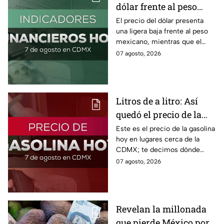
dólar frente al peso
hoy! Así quedó este
El precio del dólar presenta
una ligera baja frente al peso
viernes 7 de agosto
mexicano, mientras que el
2026
petróleo también presenta una
07 agosto, 2026
caída este viernes 7 de agosto
2026.
Litros de a litro: Así
quedó el precio de la
gasolina HOY
Este es el precio de la gasolina
hoy en lugares cerca de la
CDMX; te decimos dónde
encontrarla más barata este
07 agosto, 2026
viernes 7 de agosto 2026,
estado por estado.
Revelan la millonada
que pierde México por