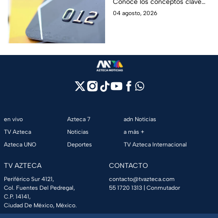
Conoce los conceptos clave
como CAT, fecha de corte,
04 agosto, 2026
pago mínimo e intereses para
evitar dudas.
en vivo
Azteca 7
adn Noticias
TV Azteca
Noticias
a más +
Azteca UNO
Deportes
TV Azteca Internacional
TV AZTECA
CONTACTO
Periférico Sur 4121,
contacto@tvazteca.com
Col. Fuentes Del Pedregal,
55 1720 1313
| Conmutador
C.P. 14141,
Ciudad De México, México.