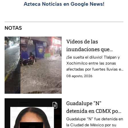
Azteca Noticias en Google News!
NOTAS
Videos de las
inundaciones que
dejaron las lluvias en
¡Se suelta el diluvio! Tlalpan y
Xochimilco entre las zonas
Tlalpan y Xochimilco
afectadas por fuertes lluvias en
por lluvias intensas
CDMX. Conce qué otras
08 agosto, 2026
alcaldías cuentan con alerta
este 8 de agosto.
Guadalupe "N"
detenida en CDMX por
presunta relación con
Guadalupe “N” fue detenida en
la Ciudad de México por su
red de contrabando de