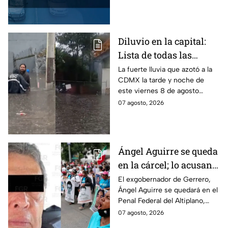
CDMX y en el Edomex. Revisa
si puedes tomar las llaves y
arrancar.
Diluvio en la capital:
Lista de todas las
inundaciones en CDMX
La fuerte lluvia que azotó a la
CDMX la tarde y noche de
HOY viernes 7 de
este viernes 8 de agosto
agosto
provocó inundaciones y otras
07 agosto, 2026
afectaciones.
Ángel Aguirre se queda
en la cárcel; lo acusan
de destruir
El exgobernador de Gerrero,
Ángel Aguirre se quedará en el
información del caso
Penal Federal del Altiplano,
Ayotzinapa
luego de que fue detenido ayer
07 agosto, 2026
en el Estado de México por el