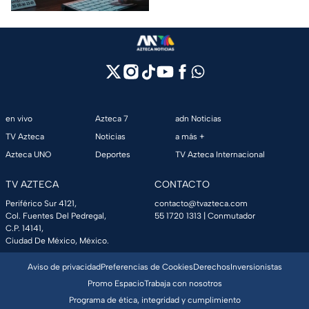
en vivo
Azteca 7
adn Noticias
TV Azteca
Noticias
a más +
Azteca UNO
Deportes
TV Azteca Internacional
TV AZTECA
CONTACTO
Periférico Sur 4121,
contacto@tvazteca.com
Col. Fuentes Del Pedregal,
55 1720 1313
| Conmutador
C.P. 14141,
Ciudad De México, México.
Aviso de privacidad
Preferencias de Cookies
Derechos
Inversionistas
Promo Espacio
Trabaja con nosotros
Programa de ética, integridad y cumplimiento