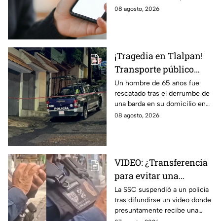
ya está detenida
CDMX, para robarle el auto y
08 agosto, 2026
terminó detenido tras huir
hasta Puebla.
¡Tragedia en Tlalpan!
Transporte público
arrolla, mata a un
Un hombre de 65 años fue
rescatado tras el derrumbe de
hombre y huye
una barda en su domicilio en
Tlalpan, provocado por las
08 agosto, 2026
intensas lluvias registradas
este viernes en la zona.
VIDEO: ¿Transferencia
para evitar una
sanción? SSC suspende
La SSC suspendió a un policía
tras difundirse un video donde
a policía y abre
presuntamente recibe una
investigación
transferencia para evitar una