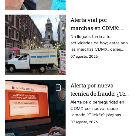
caso Ayotzinapa.
Alerta vial por
marchas en CDMX:
Manifestantes retiran
No llegues tarde a tus
actividades de hoy; estas son
bloqueo en Canela y Eje
las marchas CDMX, calles
3 Sur, colonia Granjas
cerradas y bloqueos que
07 agosto, 2026
México
tomarán las principales
vialidades de la capital.
Alerta por nueva
técnica de fraude: ¿Te
piden copiar códigos
Alerta de ciberseguridad en
CDMX por nuevo fraude
extraños en la PC?
llamado “Clickfix": páginas
Cuidado, podrías ser
falsas que engañan para
07 agosto, 2026
víctima del peligroso
ejecutar comandos y robar
"Clickfix"
información de tu equipo.