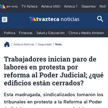
en vivo
TV Azteca
Azteca UNO
Azteca 7
Deportes
Notic
tv azteca
noticias
Política
Finanzas
Salud y Educación
Clima y Medio Ambiente
Azteca Noticias
Seguridad
Nota
Trabajadores inician paro de
labores en protesta por
reforma al Poder Judicial; ¿qué
edificios están cerrados?
Esta madrugada, sindicalizados tomaron los
tribunales en protesta a la Reforma al Poder