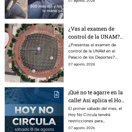
07 agosto, 2026
sanción; Asuntos Internos ya
investiga.
¿Vas al examen de
control de la UNAM?
Así puedes llegar al
¿Presentas el examen de
control de la UNAM en el
Palacio de los Deportes
Palacio de los Deportes?
en Metro, camión y
Consulta cómo llegar en
07 agosto, 2026
Metrobús
Metro, camión y Metrobús y
planea tu traslado con
anticipación.
¡Qué no te agarre en la
calle! Así aplica el Hoy
No Circula el primer
El primer sábado del mes, el
Hoy No Circula tendrá
sábado del mes
restricciones para
determinados vehículos en la
07 agosto, 2026