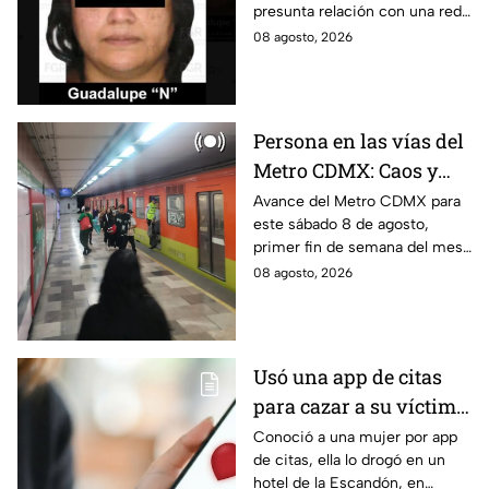
presunta relación con una red
hidrocarburos
de contrabando de
08 agosto, 2026
hidrocarburos; FGR informa
que hay 9 detenidos.
Persona en las vías del
Metro CDMX: Caos y
retrasos de más de 20
Avance del Metro CDMX para
este sábado 8 de agosto,
minutos en la Línea B
primer fin de semana del mes.
Retraso o cierre de estaciones
08 agosto, 2026
en vivo para que no llegues
tarde.
Usó una app de citas
para cazar a su víctima:
Así operaba Ivette "N"
Conoció a una mujer por app
de citas, ella lo drogó en un
antes de huir a Puebla;
hotel de la Escandón, en