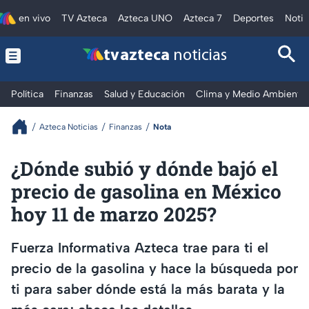
en vivo
TV Azteca
Azteca UNO
Azteca 7
Deportes
Notic
tv azteca
noticias
Política
Finanzas
Salud y Educación
Clima y Medio Ambiente
Azteca Noticias
Finanzas
Nota
¿Dónde subió y dónde bajó el
precio de gasolina en México
hoy 11 de marzo 2025?
Fuerza Informativa Azteca trae para ti el
precio de la gasolina y hace la búsqueda por
ti para saber dónde está la más barata y la