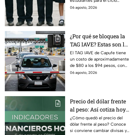
estudiantes para el ciclo
escolar 2026-2027 y consejos
06 agosto, 2026
prácticos para ahorrar en los
uniformes escolares.
¿Por qué se bloquea la
TAG IAVE? Estas son las
razones por las que no
El TAG IAVE de Capufe tiene
un costo de aproximadamente
pasa en la caseta
de $80 a los $94 pesos, con
IVA incluido; te compartimos
06 agosto, 2026
las razones por las que podría
bloquearse.
Precio del dólar frente
al peso: Así cotiza hoy 6
de agosto 2026
¿Cómo quedó el precio del
dólar frente al peso? Conoce
si conviene cambiar divisas y