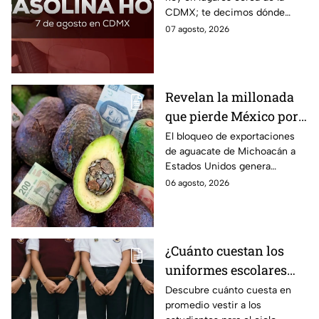
CDMX; te decimos dónde
encontrarla más barata este
07 agosto, 2026
viernes 7 de agosto 2026,
estado por estado.
Revelan la millonada
que pierde México por
el bloqueo de Estados
El bloqueo de exportaciones
de aguacate de Michoacán a
Unidos al aguate de
Estados Unidos genera
Michoacán
pérdidas millonarias.
06 agosto, 2026
¿Cuánto cuestan los
uniformes escolares
para el regreso a clases
Descubre cuánto cuesta en
promedio vestir a los
2026, según su grado?