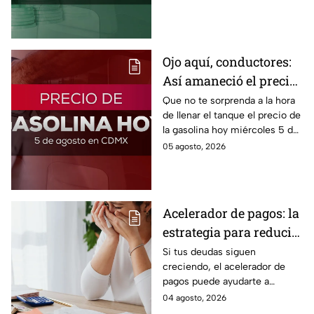
este miércoles y conoce si es
conveniente comprar.
Ojo aquí, conductores:
Así amaneció el precio
de la gasolina HOY
Que no te sorprenda a la hora
de llenar el tanque el precio de
la gasolina hoy miércoles 5 de
agosto 2026; aquí te dejamos
05 agosto, 2026
la lista de costos estado por
estado.
Acelerador de pagos: la
estrategia para reducir
tus deudas más rápido
Si tus deudas siguen
creciendo, el acelerador de
y recuperar el control
pagos puede ayudarte a
de tus finanzas
ordenar tus finanzas, priorizar
04 agosto, 2026
pagos y avanzar hacia una