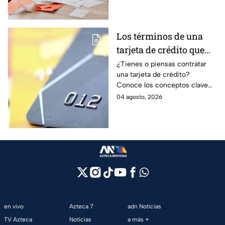
mayor tranquilidad económica.
Los términos de una
tarjeta de crédito que
debes entender para
¿Tienes o piensas contratar
una tarjeta de crédito?
evitar deudas
Conoce los conceptos clave
como CAT, fecha de corte,
04 agosto, 2026
pago mínimo e intereses para
evitar dudas.
en vivo
Azteca 7
adn Noticias
TV Azteca
Noticias
a más +