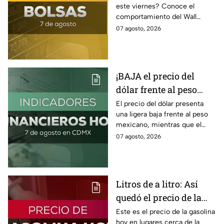
este viernes? Conoce el
hoy 7 de agosto
comportamiento del Wall
Street y de la BMV, así como el
07 agosto, 2026
precio de venta y compra del
dólar.
¡BAJA el precio del
dólar frente al peso
hoy! Así quedó este
El precio del dólar presenta
una ligera baja frente al peso
viernes 7 de agosto
mexicano, mientras que el
2026
petróleo también presenta una
07 agosto, 2026
caída este viernes 7 de agosto
2026.
Litros de a litro: Así
quedó el precio de la
gasolina HOY
Este es el precio de la gasolina
hoy en lugares cerca de la