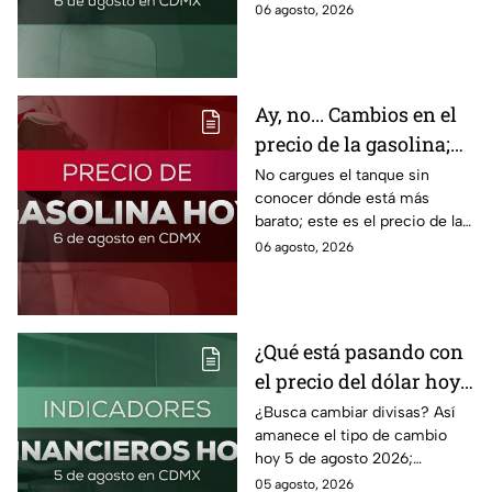
cómo el flujo en el estrecho de
06 agosto, 2026
Ormuz afecta al precio del
petróleo.
Ay, no... Cambios en el
precio de la gasolina;
así quedó HOY
No cargues el tanque sin
conocer dónde está más
barato; este es el precio de la
gasolina para hoy jueves 6 de
06 agosto, 2026
agosto 2026 sin afectar tu
bolsillo.
¿Qué está pasando con
el precio del dólar hoy
miércoles 5 de agosto
¿Busca cambiar divisas? Así
amanece el tipo de cambio
2026?
hoy 5 de agosto 2026;
consulta el precio del dólar
05 agosto, 2026