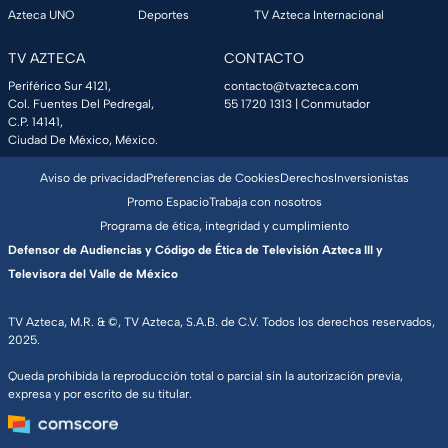
Azteca UNO
Deportes
TV Azteca Internacional
TV AZTECA
CONTACTO
Periférico Sur 4121,
contacto@tvazteca.com
Col. Fuentes Del Pedregal,
55 1720 1313
| Conmutador
C.P. 14141,
Ciudad De México, México.
Aviso de privacidad
Preferencias de Cookies
Derechos
Inversionistas
Promo Espacio
Trabaja con nosotros
Programa de ética, integridad y cumplimiento
Defensor de Audiencias y Código de Ética de Televisión Azteca III y
Televisora del Valle de México
TV Azteca, M.R. & ©, TV Azteca, S.A.B. de C.V. Todos los derechos reservados,
2025.
Queda prohibida la reproducción total o parcial sin la autorización previa,
expresa y por escrito de su titular.