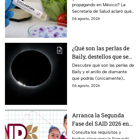
propagando en México? La
el silencio tras 33 casos
Secretaría de Salud aclaró qué
detectados
ocurre tras la detección de 33
06 agosto, 2026
casos y explicó por qué
descarta un brote.
¿Qué son las perlas de
Baily, destellos que se
podrán ver
Descubre qué son las perlas de
Baily y el anillo de diamante
ÚNICAMENTE durante
que podrás (únicamente)
el eclipse solar 2026 del
observar durante el eclipse
06 agosto, 2026
12 de agosto?
solar 2026 este próximo 12 de
agosto.
Arranca la Segunda
Fase del SAID 2026 en
Edomex para grados
Consulta los requisitos y
fechas clave para la Segunda