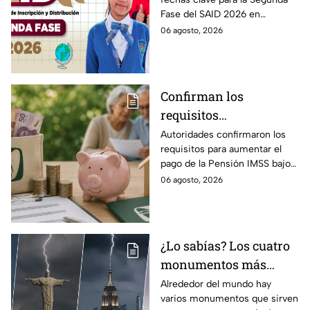
intermedios: Fechas
Fase del SAID 2026 en
clave y requisitos para
Edomex y asegura el traslado
06 agosto, 2026
cambios de escuela
escolar de tus hijos para el
próximo ciclo escolar.
Confirman los
requisitos
indispensables para
Autoridades confirmaron los
requisitos para aumentar el
incrementar el pago de
pago de la Pensión IMSS bajo
la Pensión IMSS bajo el
la Ley 73, ¿cuáles son?
06 agosto, 2026
régimen de la Ley 73
¿Lo sabías? Los cuatro
monumentos más
famosos del mundo que
Alrededor del mundo hay
varios monumentos que sirven
también funcionan