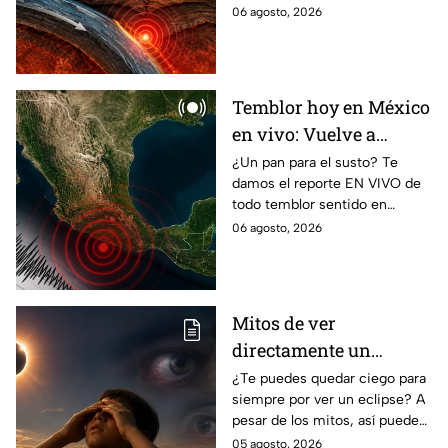
de Guerrero; ¿cuál es el sismo
06 agosto, 2026
más grande sentido en el
estado?
Temblor hoy en México
en vivo: Vuelve a
temblar en Baja
¿Un pan para el susto? Te
damos el reporte EN VIVO de
California durante la
todo temblor sentido en
madrugada
México con epicentro,
06 agosto, 2026
magnitud e información de
autoridades.
Mitos de ver
directamente un
eclipse parcial: así
¿Te puedes quedar ciego para
siempre por ver un eclipse? A
puedes observarlo de
pesar de los mitos, así puedes
forma segura
observar un eclipse parcial y
05 agosto, 2026