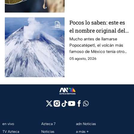
contagia?
Pocos lo saben: este es
el nombre original del
volcán Popocatépetl
Mucho antes de llamarse
Popocatépetl, el volcán más
famoso de México tenía otro
nombre que pocos conocen y
05 agosto, 2026
que revela parte de la
cosmovisión de los pueblos
originarios.
en vivo
Azteca 7
adn Noticias
TV Azteca
Noticias
a más +