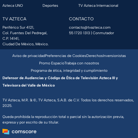
Azteca UNO
Deportes
TV Azteca Internacional
TV AZTECA
CONTACTO
Periférico Sur 4121,
contacto@tvazteca.com
Col. Fuentes Del Pedregal,
55 1720 1313
| Conmutador
C.P. 14141,
Ciudad De México, México.
Aviso de privacidad
Preferencias de Cookies
Derechos
Inversionistas
Promo Espacio
Trabaja con nosotros
Programa de ética, integridad y cumplimiento
Defensor de Audiencias y Código de Ética de Televisión Azteca III y
Televisora del Valle de México
TV Azteca, M.R. & ©, TV Azteca, S.A.B. de C.V. Todos los derechos reservados,
2025.
Queda prohibida la reproducción total o parcial sin la autorización previa,
expresa y por escrito de su titular.