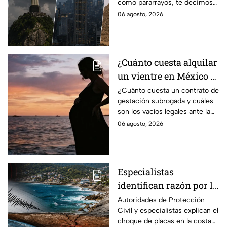
como pararrayos, te decimos
como pararrayos
los cuatro más icónicos y
06 agosto, 2026
cómo es que adquieren esta
función.
¿Cuánto cuesta alquilar
un vientre en México y
en qué estados se
¿Cuánto cuesta un contrato de
gestación subrogada y cuáles
permite la gestación
son los vacíos legales ante la
subrogada?
falta de una ley federal que
06 agosto, 2026
regule esta práctica en
México?
Especialistas
identifican razón por la
que tiembla tanto en
Autoridades de Protección
Civil y especialistas explican el
Guerrero
choque de placas en la costa