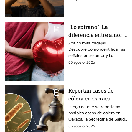
total de forma segura.
"Lo extraño": La
diferencia entre amor y
dependencia
¿Ya no más migajas?
Descubre cómo identificar las
emocional
señales entre amor y la
dependencia emocional. Estos
05 agosto, 2026
son los puntos clave para salir
de una relación inestable.
Reportan casos de
cólera en Oaxaca:
síntomas y las
Luego de que se reportaran
posibles casos de cólera en
principales formas de
Oaxaca, la Secretaría de Salud
contagio
del Estado pide tomar
05 agosto, 2026
precauciones; pero ¿cómo se