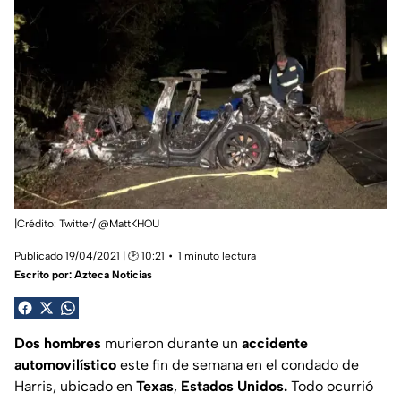
|Crédito: Twitter/ @MattKHOU
Publicado 19/04/2021 | 🕑 10:21
1 minuto lectura
Escrito por:
Azteca Noticias
Dos hombres
murieron durante un
accidente
automovilístico
este fin de semana en el condado de
Harris, ubicado en
Texas
,
Estados Unidos.
Todo ocurrió