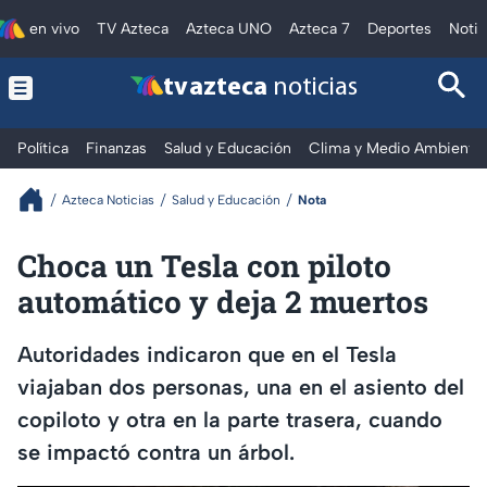
en vivo
TV Azteca
Azteca UNO
Azteca 7
Deportes
Notic
tv azteca
noticias
Política
Finanzas
Salud y Educación
Clima y Medio Ambiente
Azteca Noticias
Salud y Educación
Nota
Choca un Tesla con piloto
automático y deja 2 muertos
Autoridades indicaron que en el Tesla
viajaban dos personas, una en el asiento del
copiloto y otra en la parte trasera, cuando
se impactó contra un árbol.