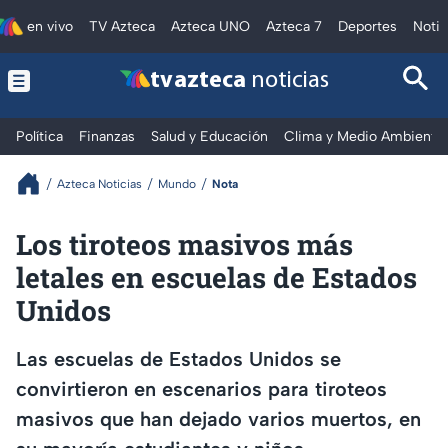
en vivo
TV Azteca
Azteca UNO
Azteca 7
Deportes
Notic
tv azteca
noticias
Política
Finanzas
Salud y Educación
Clima y Medio Ambiente
Azteca Noticias
Mundo
Nota
Los tiroteos masivos más
letales en escuelas de Estados
Unidos
Las escuelas de Estados Unidos se
convirtieron en escenarios para tiroteos
masivos que han dejado varios muertos, en