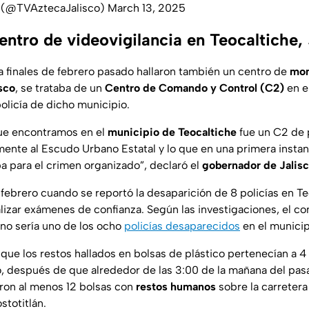
o (@TVAztecaJalisco)
March 13, 2025
ntro de videovigilancia en Teocaltiche, 
 finales de febrero pasado hallaron también un centro de
mon
isco
, se trataba de un
Centro de Comando y Control (C2)
en e
policía de dicho municipio.
que encontramos en el
municipio de Teocaltiche
fue un C2 de p
mente al Escudo Urbano Estatal y lo que en una primera instan
a para el crimen organizado”, declaró el
gobernador de Jalis
 febrero cuando se reportó la desaparición de 8 policías en T
alizar exámenes de confianza. Según las investigaciones, el c
no sería uno de los ocho
policías desaparecidos
en el municip
 que los restos hallados en bolsas de plástico pertenecían a 4 
, después de que alrededor de las 3:00 de la mañana del pasa
aron al menos 12 bolsas con
restos humanos
sobre la carreter
stotitlán.