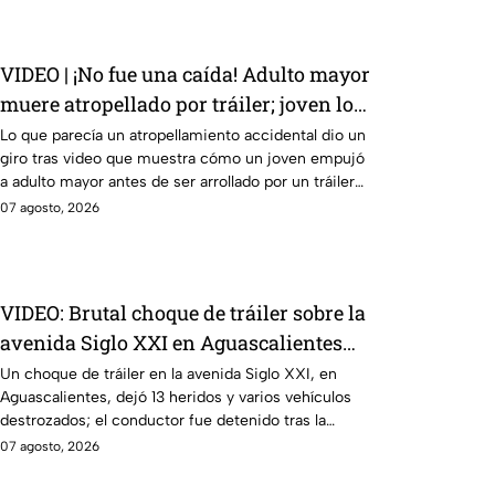
VIDEO | ¡No fue una caída! Adulto mayor
muere atropellado por tráiler; joven lo
empujó en Monterrey
Lo que parecía un atropellamiento accidental dio un
giro tras video que muestra cómo un joven empujó
a adulto mayor antes de ser arrollado por un tráiler
en Monterrey.
07 agosto, 2026
VIDEO: Brutal choque de tráiler sobre la
avenida Siglo XXI en Aguascalientes
deja varios heridos y destrozos
Un choque de tráiler en la avenida Siglo XXI, en
Aguascalientes, dejó 13 heridos y varios vehículos
destrozados; el conductor fue detenido tras la
carambola.
07 agosto, 2026