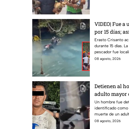
VIDEO| Fue a 
por 15 días; a
Erasto Crisan
Erasto Crisanto ac
durante 15 días. L
pescador fue local
sabe.
08 agosto, 2026
Detienen al h
adulto mayor c
muerte en Mo
Un hombre fue det
identificado como 
muerte de un adul
tráiler.
08 agosto, 2026