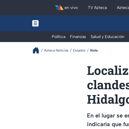
en vivo
TV Azteca
Aztec
Política
Finanzas
Salud y Educación
Azteca Noticias
Estados
Nota
Locali
clandes
Hidalgo
En el lugar se 
indicaría que f