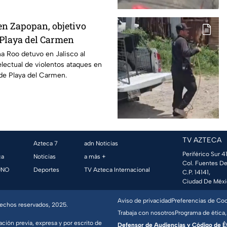
en Zapopan, objetivo
n Playa del Carmen
na Roo detuvo en Jalisco al
electual de violentos ataques en
de Playa del Carmen.
TV AZTECA
Azteca 7
adn Noticias
Periférico Sur 41
ca
Noticias
a más +
Col. Fuentes De
UNO
Deportes
TV Azteca Internacional
C.P. 14141,
Ciudad De Méxi
Aviso de privacidad
Preferencias de Co
erechos reservados, 2025.
Trabaja con nosotros
Programa de ética,
ación previa, expresa y por escrito de
Defensor de Audiencias y Código de Étic