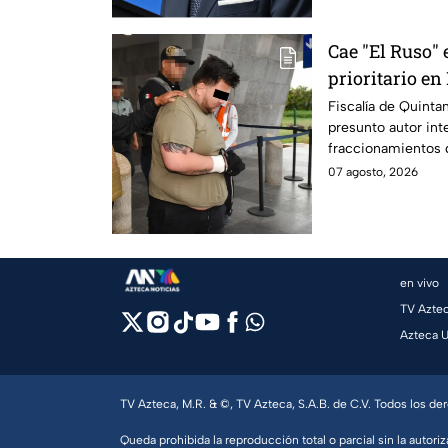
Cae "El Ruso" 
prioritario e
Fiscalía de Quinta
presunto autor int
fraccionamientos 
07 agosto, 2026
en vivo
TV Azte
Azteca 
TV Azteca, M.R. & ©, TV Azteca, S.A.B. de C.V. Todos los d
Queda prohibida la reproducción total o parcial sin la autoriz