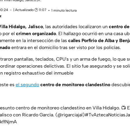
n Villa Hidalgo, Jalisco.|X.
10:24
| Actualizado 🕑 11:07
1 minuto lectura
z
Villa Hidalgo, Jalisco
, las autoridades localizaron un
centro de
 por el
crimen organizado
. El hallazgo ocurrió en una casa u
camente en la intersección de las
calles Porfirio de Alba y Ben
rmado
entrara en el domicilio tras ser visto por los policías.
ntraron pantallas, teclados, CPU's y un arma de fuego, lo que 
oordinar operaciones delictivas. El sitio fue asegurado y se so
un registro exhaustivo del inmueble
este es
el segundo
centro de monitoreo clandestino
descubier
esunto centro de monitoreo clandestino en Villa Hidalgo. 📺 Es
lisco
con Ricardo García. (
@rigarciajal
)
#TvAztecaNoticiasJa
ukffNjmA