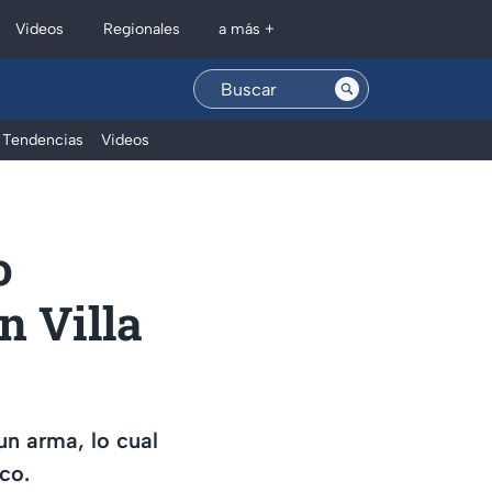
Regionales
Videos
a más +
Tendencias
Videos
o
n Villa
un arma, lo cual
co.