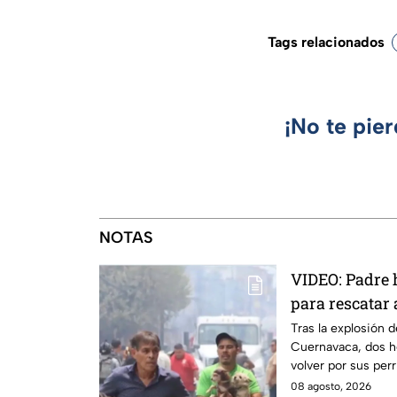
Tags relacionados
¡No te pie
NOTAS
VIDEO: Padre h
para rescatar a
explosión de 
Tras la explosión 
Cuernavaca, dos h
Cuernavaca
volver por sus perr
tragedia.
08 agosto, 2026