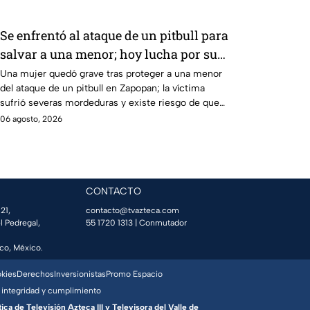
Se enfrentó al ataque de un pitbull para
salvar a una menor; hoy lucha por su
vida en Zapopan
Una mujer quedó grave tras proteger a una menor
del ataque de un pitbull en Zapopan; la víctima
sufrió severas mordeduras y existe riesgo de que
pierda un brazo.
06 agosto, 2026
CONTACTO
21,
contacto@tvazteca.com
l Pedregal,
55 1720 1313
| Conmutador
co, México.
okies
Derechos
Inversionistas
Promo Espacio
 integridad y cumplimiento
a de Televisión Azteca III y Televisora del Valle de