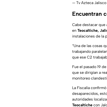
— Tv Azteca Jalisc
Encuentran ce
Cabe destacar que a
en
Teocaltiche, Jal
instalaciones de la 
“Una de las cosas 
trabajando paralela
que ese C2 trabajab
Fue el pasado 19 de
que se dirigían a re
monitoreo clandesti
La Fiscalía confirmó
desaparecidos, esto
autoridades localiz
Teocaltiche
con Jalo