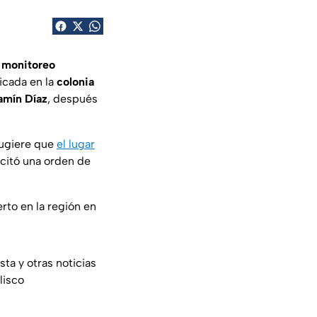
 monitoreo
bicada en la
colonia
jamín Díaz
, después
sugiere que
el lugar
licitó una orden de
to en la región en
ta y otras noticias
lisco