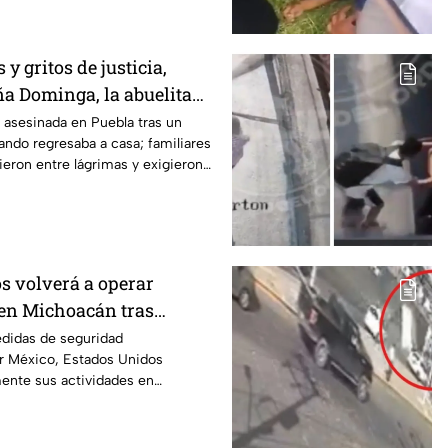
y gritos de justicia,
ña Dominga, la abuelita
s asalto en Amozoc,
asesinada en Puebla tras un
ando regresaba a casa; familiares
ieron entre lágrimas y exigieron
s volverá a operar
en Michoacán tras
r motivos de seguridad
edidas de seguridad
r México, Estados Unidos
mente sus actividades en
 del 8 de agosto.