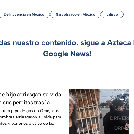
Delincuencia en México
Narcotráfico en México
Jalisco
rdas nuestro contenido, sigue a Azteca 
Google News!
e hijo arriesgan su vida
 sus perritos tras la
pipa de gas en
de una pipa de gas en Granjas de
ombres arriesgaron su vida para
itos y ponerlos a salvo de la