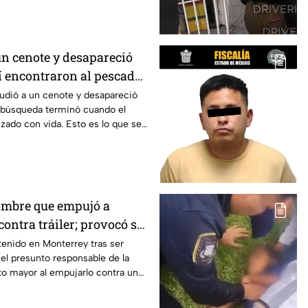
un cenote y desapareció
sí encontraron al pescador
to
udió a un cenote y desapareció
a búsqueda terminó cuando el
izado con vida. Esto es lo que se
ombre que empujó a
ontra tráiler; provocó su
nterrey
enido en Monterrey tras ser
el presunto responsable de la
to mayor al empujarlo contra un