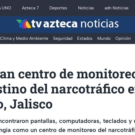
a UNO
Azteca 7
Deportes
Noticias
adn Noticias
tv azteca
noticias
Clima y Medio Ambiente
Seguridad
Estados
Mundo
Opinión
zan centro de monitore
tino del narcotráfico e
, Jalisco
encontraron pantallas, computadoras, teclados y 
ungía como un centro de monitoreo del narcotráfi