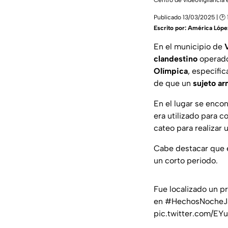
Centro de videovigilancia e
Publicado 13/03/2025 | 🕑 
Escrito por:
América Lópe
En el municipio de
clandestino
operado
Olímpica
, específi
de que un
sujeto a
En el lugar se enco
era utilizado para c
cateo para realizar 
Cabe destacar que 
un corto periodo.
Fue localizado un pr
en
#HechosNocheJa
pic.twitter.com/EY