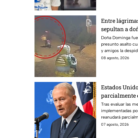
Entre lágrimas 
sepultan a do
asesinada tra
Doña Dominga fue 
presunto asalto cu
Puebla
y amigos la despid
justicia.
08 agosto, 2026
Estados Unido
parcialmente 
suspensión po
Tras evaluar las m
implementadas po
reanudará parcial
Michoacán a partir
07 agosto, 2026