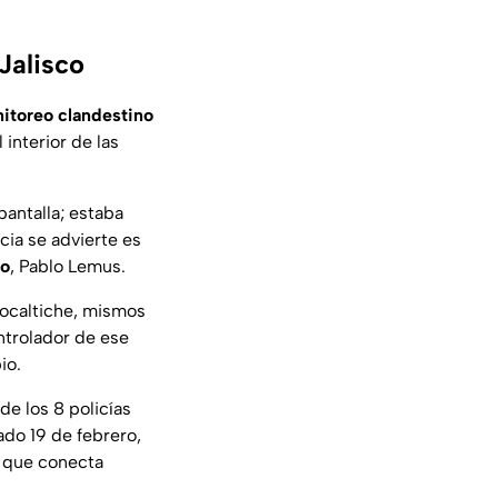
Jalisco
itoreo clandestino
l interior de las
antalla; estaba
cia se advierte es
co
, Pablo Lemus.
eocaltiche, mismos
ontrolador de ese
io.
de los 8 policías
do 19 de febrero,
a que conecta