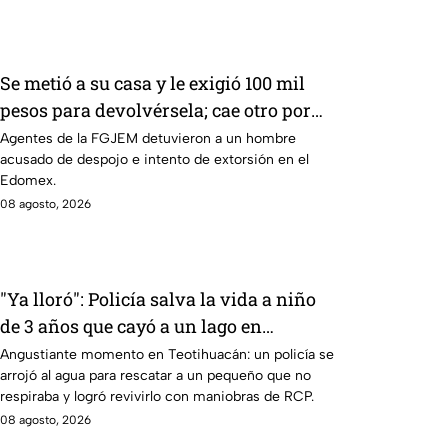
Se metió a su casa y le exigió 100 mil
pesos para devolvérsela; cae otro por
despojo en Edomex
Agentes de la FGJEM detuvieron a un hombre
acusado de despojo e intento de extorsión en el
Edomex.
08 agosto, 2026
"Ya lloró": Policía salva la vida a niño
de 3 años que cayó a un lago en
Teotihuacán; aplicó RCP (VIDEO)
Angustiante momento en Teotihuacán: un policía se
arrojó al agua para rescatar a un pequeño que no
respiraba y logró revivirlo con maniobras de RCP.
08 agosto, 2026