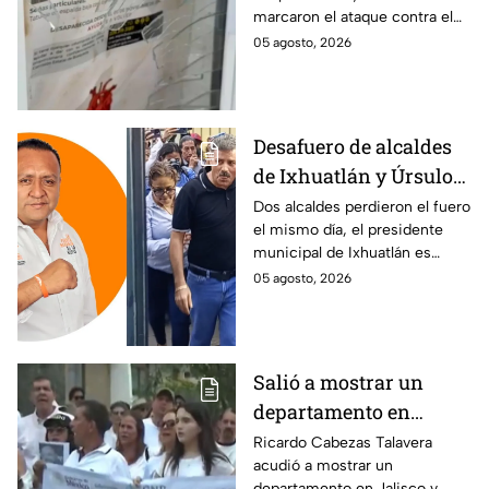
marcaron el ataque contra el
Veracruz en medio de
memorial de desaparecidos,
05 agosto, 2026
crisis
un espacio dedicado a quienes
siguen sin ser localizados.
Desafuero de alcaldes
de Ixhuatlán y Úrsulo
Galván: uno de ellos
Dos alcaldes perdieron el fuero
el mismo día, el presidente
está implicado en el
municipal de Ixhuatlán es
asesinato de la
investigado por el secuestro y
05 agosto, 2026
periodista Roxana
asesinato de la periodista
Guzmán
Roxana Guzmán en Veracruz.
Salió a mostrar un
departamento en
Zapopan y no volvió a
Ricardo Cabezas Talavera
acudió a mostrar un
casa: Buscan a Ricardo
departamento en Jalisco y