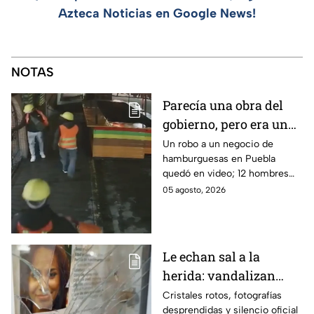
Azteca Noticias en Google News!
NOTAS
Parecía una obra del
gobierno, pero era un
robo planeado: Así
Un robo a un negocio de
hamburguesas en Puebla
saquearon negocio de
quedó en video; 12 hombres
hamburguesas en
habrían fingido ser
05 agosto, 2026
Puebla
trabajadores del gobierno
antes de entrar, golpear al
dueño y saquearlo.
Le echan sal a la
herida: vandalizan
memorial de
Cristales rotos, fotografías
desprendidas y silencio oficial
desaparecidos en