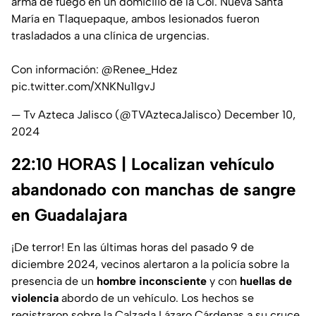
arma de fuego en un domicilio de la Col. Nueva Santa
María en Tlaquepaque, ambos lesionados fueron
trasladados a una clínica de urgencias.
Con información:
@Renee_Hdez
pic.twitter.com/XNKNu1IgvJ
— Tv Azteca Jalisco (@TVAztecaJalisco)
December 10,
2024
22:10 HORAS | Localizan vehículo
abandonado con manchas de sangre
en Guadalajara
¡De terror! En las últimas horas del pasado 9 de
diciembre 2024, vecinos alertaron a la policía sobre la
presencia de un
hombre inconsciente
y con
huellas de
violencia
abordo de un vehículo. Los hechos se
registraron sobre la Calzada Lázaro Cárdenas a su cruce