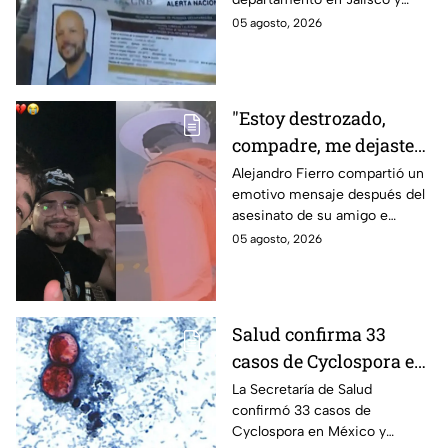
Cabezas Talavera en
después desapareció;
05 agosto, 2026
Jalisco
autoridades mantienen su
búsqueda mientras colegas
refuerzan su seguridad.
"Estoy destrozado,
compadre, me dejaste":
Así reaccionó
Alejandro Fierro compartió un
emotivo mensaje después del
Alejandro Fierro al
asesinato de su amigo e
asesinato del
influencer César Gastélum;
05 agosto, 2026
influencer César
mientras “La Beba” también se
Gastélum
enteró del fallecimiento en un
live de TikTok.
Salud confirma 33
casos de Cyclospora en
México: ¿en qué estado
La Secretaría de Salud
confirmó 33 casos de
se reportan los brotes
Cyclospora en México y
de diarrea explosiva?