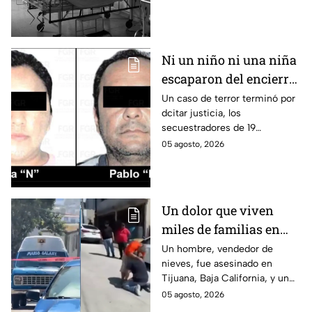
internada en Veracruz
investigan a su yerno por
presuntamente haberla
asfixiado.
Ni un niño ni una niña
escaparon del encierro:
así cayó la pareja que
Un caso de terror terminó por
dcitar justicia, los
retenía a 19 migrantes
secuestradores de 19
en Puebla
migrantes recibieron una
05 agosto, 2026
sentencia en Puebla; esto es lo
que se sabe.
Un dolor que viven
miles de familias en
México: Así se
Un hombre, vendedor de
nieves, fue asesinado en
enteraron los
Tijuana, Baja California, y un
familiares de un
reportero captó el momento
05 agosto, 2026
vendedor de nieves de
en que su familia se enteró de