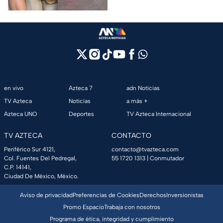
en vivo
Azteca 7
adn Noticias
TV Azteca
Noticias
a más +
Azteca UNO
Deportes
TV Azteca Internacional
TV AZTECA
CONTACTO
Periférico Sur 4121,
contacto@tvazteca.com
Col. Fuentes Del Pedregal,
55 1720 1313
| Conmutador
C.P. 14141,
Ciudad De México, México.
Aviso de privacidad
Preferencias de Cookies
Derechos
Inversionistas
Promo Espacio
Trabaja con nosotros
Programa de ética, integridad y cumplimiento