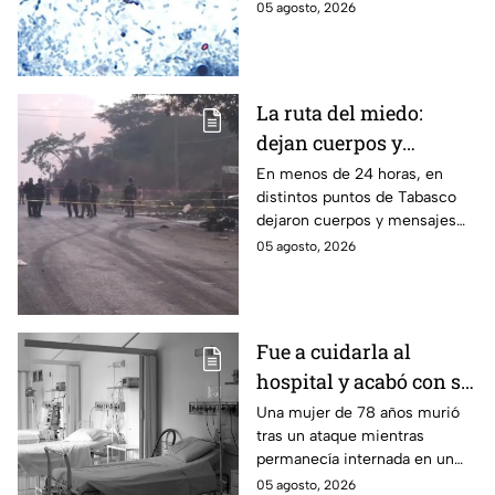
mantiene investigaciones en
05 agosto, 2026
Guanajuato y Quintana Roo
para determinar el origen de
los contagios.
La ruta del miedo:
dejan cuerpos y
mensajes criminales
En menos de 24 horas, en
distintos puntos de Tabasco
en carreteras de
dejaron cuerpos y mensajes
Tabasco en un solo día
criminales en varias carreteras
05 agosto, 2026
del estado aterrorizando a los
habitantes. El gobierno no
puede controlar la crisis de
violencia.
Fue a cuidarla al
hospital y acabó con su
vida: Hombre habría
Una mujer de 78 años murió
tras un ataque mientras
asfixiado a su suegra
permanecía internada en un
mientras estaba
hospital de Veracruz;
05 agosto, 2026