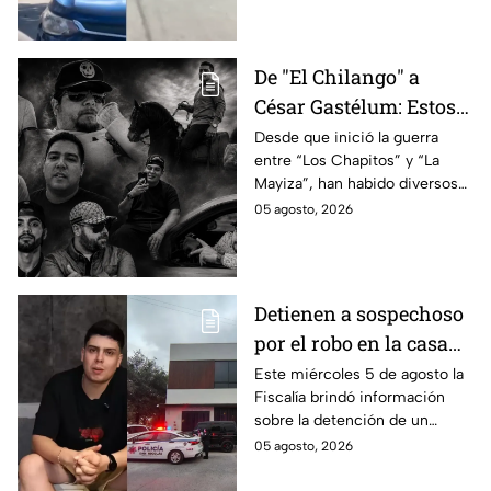
su asesinato en
la terrible noticia.
Tijuana, Baja California
De "El Chilango" a
César Gastélum: Estos
son los 10 influencers
Desde que inició la guerra
entre “Los Chapitos” y “La
asesinados por la
Mayiza”, han habido diversos
guerra entre "Los
asesinatos, entre ellos los de
05 agosto, 2026
Chapitos" y "La Mayiza"
10 influencers que incluyen a
César Gastélum.
Detienen a sospechoso
por el robo en la casa
de Karely Ruiz
Este miércoles 5 de agosto la
Fiscalía brindó información
sobre la detención de un
presunto responsable en el
05 agosto, 2026
robo a la casa de Karely Ruiz
en Nuevo León.