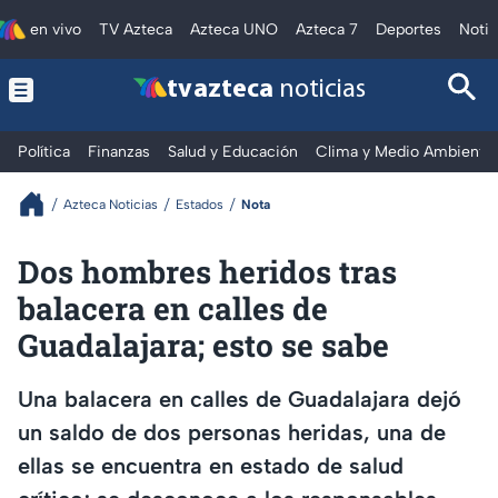
en vivo
TV Azteca
Azteca UNO
Azteca 7
Deportes
Notic
tv azteca
noticias
Política
Finanzas
Salud y Educación
Clima y Medio Ambiente
Azteca Noticias
Estados
Nota
Dos hombres heridos tras
balacera en calles de
Guadalajara; esto se sabe
Una balacera en calles de Guadalajara dejó
un saldo de dos personas heridas, una de
ellas se encuentra en estado de salud