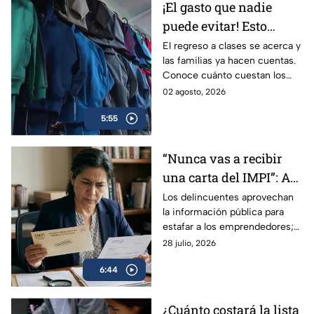
¡El gasto que nadie
puede evitar! Esto
gastarán las familias
El regreso a clases se acerca y
las familias ya hacen cuentas.
mexicanas por el
Conoce cuánto cuestan los
regreso a clases 2026
uniformes, dónde buscan
02 agosto, 2026
ahorrar y por qué recomiendan
5:55
comprar.
“Nunca vas a recibir
una carta del IMPI”: Así
operan las estafas para
Los delincuentes aprovechan
la información pública para
“renovar tu marca” en
estafar a los emprendedores;
México; consejos para
les envían una carta
28 julio, 2026
protegerse
notificándoles que deben
6:44
pagar para renovar su marca.
¿Cuánto costará la lista