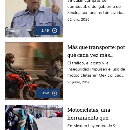
compró combustible a
Vinculan compras de
combustible del gobierno de
empresa ligada al
Sinaloa con una red de lavado
CJNG
de dinero y huachicol fiscal al
02 julio, 2026
servicio del Cártel Jalisco
2:45
Nueva Generación.
Más que transporte: por
qué cada vez más
personas eligen la
El tráfico, el costo y la
inseguridad impulsan el uso de
motocicleta en México
motocicletas en México; cada
vez más personas las eligen
25 junio, 2026
por eficiencia y libertad diaria.
1:59
Motocicletas, una
herramienta que
mueve la economía en
En México hay cerca de 9