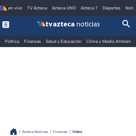
en vivo
TV Azteca
Azteca UNO
Azteca 7
Deportes
Notic
tv azteca
noticias
Política
Finanzas
Salud y Educación
Clima y Medio Ambiente
Azteca Noticias
Finanzas
Video