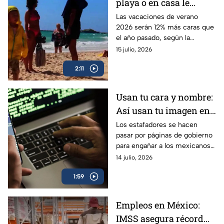
playa o en casa le
costarán más caro a tu
Las vacaciones de verano
2026 serán 12% más caras que
cartera
el año pasado, según la
ANPEC; afecta el presupuesto
15 julio, 2026
familiar en cualquier tipo de
2:11
actividad recreativa.
Usan tu cara y nombre:
Así usan tu imagen en
redes sociales para
Los estafadores se hacen
pasar por páginas de gobierno
hacer fraudes en
para engañar a los mexicanos y
México
quitarles su dinero; esta es la
14 julio, 2026
historia de Nicté Ha, víctima
1:59
del robo de identidad.
Empleos en México:
IMSS asegura récord