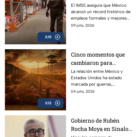
histórico, pero
El IMSS asegura que México
alcanzó un récord histórico de
encuesta revela
empleos formales y mejores
condiciones laborales
salarios, mientras cifras del
09 julio, 2026
críticas
INEGI reflejan renuncias,
3:15
precariedad e informalidad.
Cinco momentos que
cambiaron para
siempre la relación
La relación entre México y
Estados Unidos ha estado
entre México y Estados
marcada por guerras,
Unidos
migración y comercio. Estos
04 julio, 2026
cinco momentos explican
3:12
cómo evolucionó su historia.
Gobierno de Rubén
Rocha Moya en Sinaloa