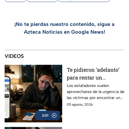
¡No te pierdas nuestro contenido, sigue a
Azteca Noticias en Google News!
VIDEOS
Te pidieron ‘adelanto’
para rentar un
departamento en
Los estafadores suelen
aprovecharse de la urgencia de
CDMX? Así roban tu
las víctimas por encontrar una
dinero con las falsas
nueva casa o departamento
05 agosto, 2026
rentas en redes
para robar su dinero y datos
sociales
2:01
personales.