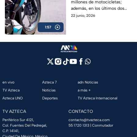
millones de motocicletas;
dos ruedas en México
además, en los últimos dos
años las ventas de este medio
22 junio, 2026
de transporte han aumentado
1:57
en promedio 12%.
en vivo
Azteca 7
adn Noticias
TV Azteca
Noticias
a más +
Azteca UNO
Deportes
TV Azteca Internacional
TV AZTECA
CONTACTO
Periférico Sur 4121,
contacto@tvazteca.com
Col. Fuentes Del Pedregal,
55 1720 1313
| Conmutador
C.P. 14141,
Ciudad De México, México.