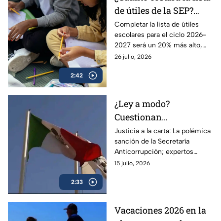
de útiles de la SEP?
Adquirir los materiales
Completar la lista de útiles
escolares para el ciclo 2026-
escolares será más caro
2027 será un 20% más alto,
este ciclo 2026-2027
por lo que las familias
26 julio, 2026
mexicanas comienzan a
2:42
comprar de poco a poco.
¿Ley a modo?
Cuestionan
incongruencia de la
Justicia a la carta: La polémica
sanción de la Secretaría
Secretaría
Anticorrupción; expertos
Anticorrupción tras
señalan como incongruente
15 julio, 2026
multa a la Femexfut
2:33
Vacaciones 2026 en la