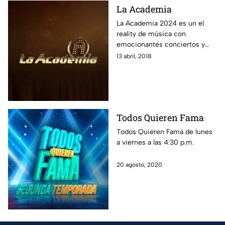
La Academia
La Academia 2024 es un el
reality de música con
emocionantes conciertos y
críticas, donde jóvenes
13 abril, 2018
cantantes compiten y la gente
vota por su alumno favorito.
Encuentra aquí la transmisión
en vivo 24/7, las últimas
noticias, las mejores fotos y
Todos Quieren Fama
revive los conciertos.
Todos Quieren Fama de lunes
a viernes a las 4:30 p.m.
20 agosto, 2020