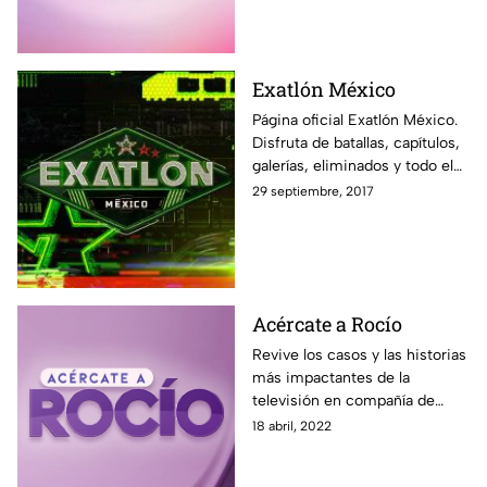
Exatlón México
Página oficial Exatlón México.
Disfruta de batallas, capítulos,
galerías, eliminados y todo el
contenido exclusivo fuera de la
29 septiembre, 2017
pantalla de Azteca UNO.
Acércate a Rocío
Revive los casos y las historias
más impactantes de la
televisión en compañía de
Rocío Sánchez Azuara y su
18 abril, 2022
nuevo programa Acércate a
Rocío. Solo por Azteca UNO.