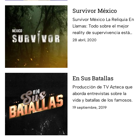
Survivor México
Survivor México La Reliquia En
Llamas: Todo sobre el mejor
reality de supervivencia está
aquí: fotos, notas y todos los
28 abril, 2020
episodios disponibles para que
vivas al máximo esta
experiencia.
En Sus Batallas
Producción de TV Azteca que
aborda entrevistas sobre la
vida y batallas de los famosos.
19 septiembre, 2019