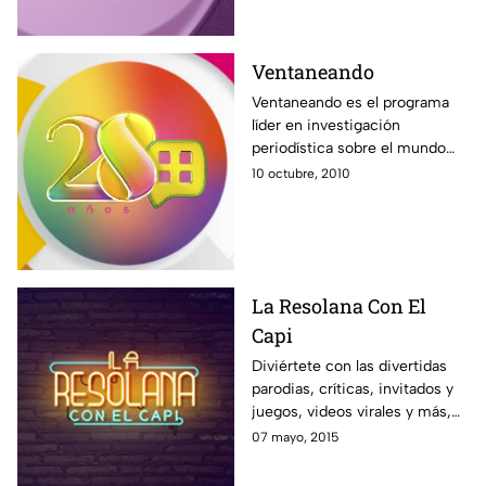
Ventaneando
Ventaneando es el programa
líder en investigación
periodística sobre el mundo
del espectáculo. Noticias,
10 octubre, 2010
entrevistas, exclusivas, con un
gran equipo comandando por
Pati Chapoy.
La Resolana Con El
Capi
Diviértete con las divertidas
parodias, críticas, invitados y
juegos, videos virales y más,
con el estilo único de El Capi
07 mayo, 2015
Pérez en La Resolana.