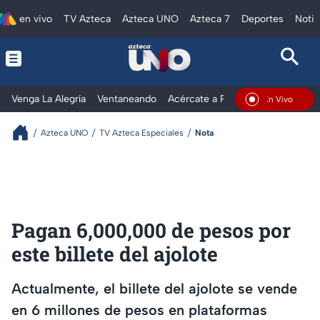
en vivo
TV Azteca
Azteca UNO
Azteca 7
Deportes
Notic
Venga La Alegría
Ventaneando
Acércate a Rocío
Al Extremo
En Vivo
Azteca UNO
TV Azteca Especiales
Nota
Pagan 6,000,000 de pesos por
este billete del ajolote
Actualmente, el billete del ajolote se vende
en 6 millones de pesos en plataformas