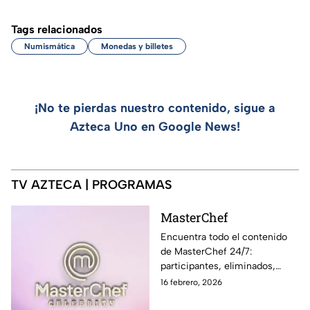
Tags relacionados
Numismática
Monedas y billetes
¡No te pierdas nuestro contenido, sigue a
Azteca Uno en Google News!
TV AZTECA | PROGRAMAS
MasterChef
Encuentra todo el contenido
de MasterChef 24/7:
participantes, eliminados,
momentos exclusivos, últimas
16 febrero, 2026
noticias y sigue EN VIVO cada
programa en Azteca UNO