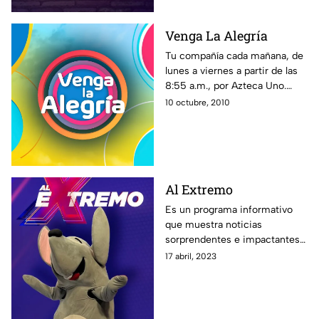
Venga La Alegría
Tu compañía cada mañana, de
lunes a viernes a partir de las
8:55 a.m., por Azteca Uno.
Toda la familia de VLA te
10 octubre, 2010
espera. ¡En Venga la Alegría es
tiempo de la diversión!
Al Extremo
Es un programa informativo
que muestra noticias
sorprendentes e impactantes
alrededor del mundo, además
17 abril, 2023
de especialistas y reportajes
que te dejarán con la boca
abierta.