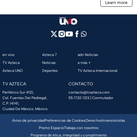
en vivo
Azteca 7
adn Noticias
TV Azteca
Noticias
a más +
Azteca UNO
Deportes
TV Azteca Internacional
TV AZTECA
CONTACTO
Periférico Sur 4121,
contacto@tvazteca.com
Col. Fuentes Del Pedregal,
55 1720 1313
| Conmutador
C.P. 14141,
Ciudad De México, México.
Aviso de privacidad
Preferencias de Cookies
Derechos
Inversionistas
Promo Espacio
Trabaja con nosotros
Programa de ética, integridad y cumplimiento