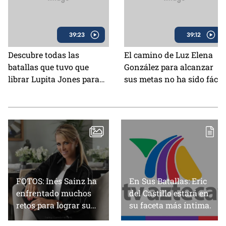
39:23
39:12
Descubre todas las
El camino de Luz Elena
batallas que tuvo que
González para alcanzar
librar Lupita Jones para
sus metas no ha sido fácil,
convertirse en la primera
pero nada la ha detenido. |
mexicana en ser Miss
En Sus Batallas
Universo. | En Sus
Batallas
FOTOS: Inés Sainz ha
En Sus Batallas: Eric
enfrentado muchos
del Castillo estará en
retos para lograr su
su faceta más íntima.
sueño.