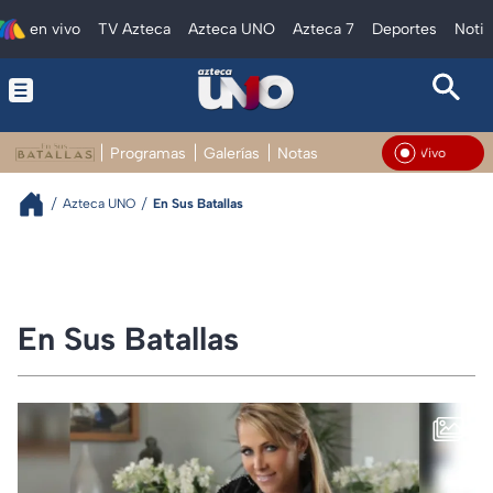
en vivo
TV Azteca
Azteca UNO
Azteca 7
Deportes
Notic
Programas
Galerías
Notas
En Vivo
Azteca UNO
En Sus Batallas
En Sus Batallas