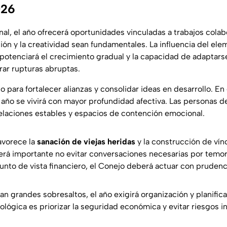
026
nal, el año ofrecerá oportunidades vinculadas a trabajos cola
ón y la creatividad sean fundamentales. La influencia del el
 potenciará el crecimiento gradual y la capacidad de adaptars
rar rupturas abruptas.
 para fortalecer alianzas y consolidar ideas en desarrollo. En
 año se vivirá con mayor profundidad afectiva. Las personas d
elaciones estables y espacios de contención emocional.
avorece la
sanación de viejas heridas
y la construcción de vín
erá importante no evitar conversaciones necesarias por temor 
nto de vista financiero, el Conejo deberá actuar con prudenc
pan grandes sobresaltos, el año exigirá organización y planifica
lógica es priorizar la seguridad económica y evitar riesgos i