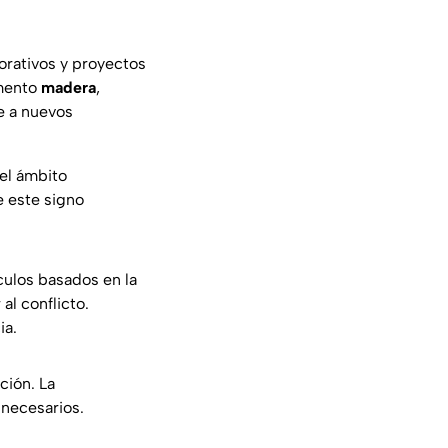
borativos y proyectos
emento
madera
,
e a nuevos
 el ámbito
e este signo
culos basados en la
al conflicto.
ia.
ción. La
nnecesarios.