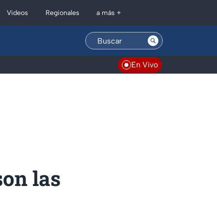
Regionales
Videos
a más +
En Vivo
son las