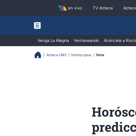
en vivo
TV Azteca
Aztec
Venga La Alegría
Ventaneando
Acércate a Rocí
Azteca UNO
Horóscopos
Nota
Horósco
predicc