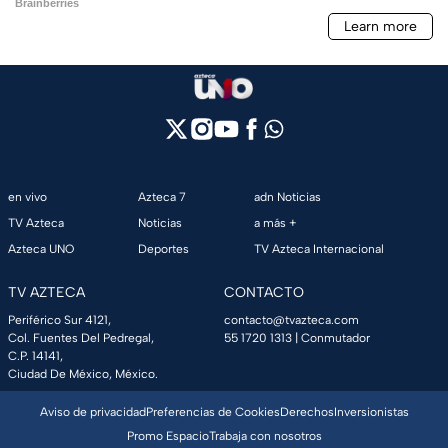
en vivo
Azteca 7
adn Noticias
TV Azteca
Noticias
a más +
Azteca UNO
Deportes
TV Azteca Internacional
TV AZTECA
CONTACTO
Periférico Sur 4121,
contacto@tvazteca.com
Col. Fuentes Del Pedregal,
55 1720 1313
| Conmutador
C.P. 14141,
Ciudad De México, México.
Aviso de privacidad
Preferencias de Cookies
Derechos
Inversionistas
Promo Espacio
Trabaja con nosotros