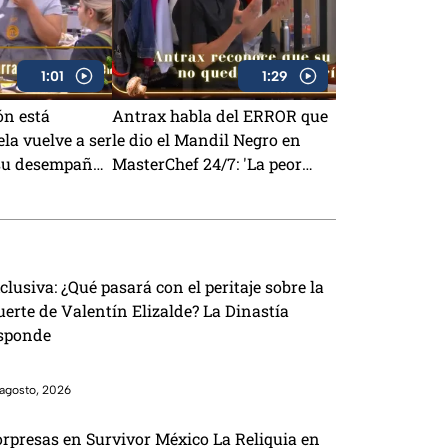
1:01
1:29
ón está
Antrax habla del ERROR que
ela vuelve a ser
le dio el Mandil Negro en
su desempaño
MasterChef 24/7: 'La peor
 24/7 (VIDEO)
pizza' (VIDEO)
clusiva: ¿Qué pasará con el peritaje sobre la
erte de Valentín Elizalde? La Dinastía
sponde
agosto, 2026
orpresas en Survivor México La Reliquia en