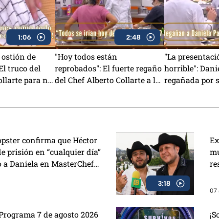
1:06
2:48
 ostión de
"Hoy todos están
"La presentaci
El truco del
reprobados": El fuerte regaño
horrible": Dani
ollarte para no
del Chef Alberto Collarte a los
regañada por 
intento (VIDEO)
cocineros de MasterChef 24/7
en MasterChef
(VIDEO)
opster confirma que Héctor
Ex
de prisión en “cualquier día”
mu
 a Daniela en MasterChef
re
3:18
07 
 Programa 7 de agosto 2026
¡S