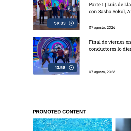
Parte 1 | Luis de L
con Sasha Sokol, 
hija Melenie y pre
59:03
BBQ con café
07 agosto, 2026
Final de viernes en
conductores lo dier
13:58
07 agosto, 2026