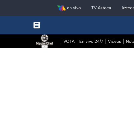
en vivo
TV Azteca
Aztec
VOTA
En vivo 24/7
Videos
Not