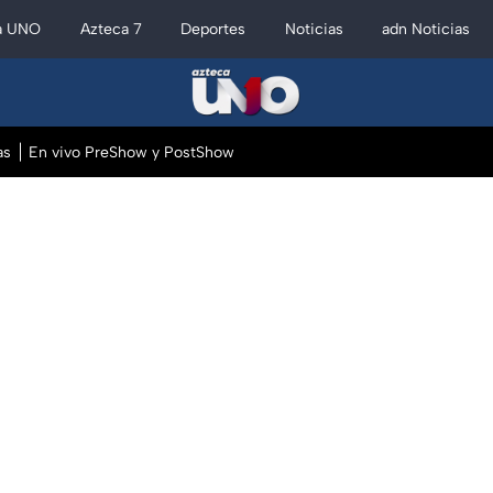
a UNO
Azteca 7
Deportes
Noticias
adn Noticias
as
En vivo PreShow y PostShow