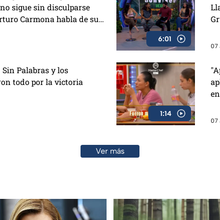
lano sigue sin disculparse
Ll
Arturo Carmona habla de su
Gr
paramos unas ricas alitas
6:01
07 
 Sin Palabras y los
"A
on todo por la victoria
ap
en
1:14
07 
Ver más