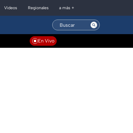
Regionales
Videos
a más +
En Vivo