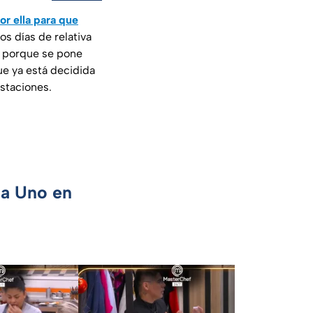
r ella para que
os días de relativa
s porque se pone
ue ya está decidida
estaciones.
ca Uno en