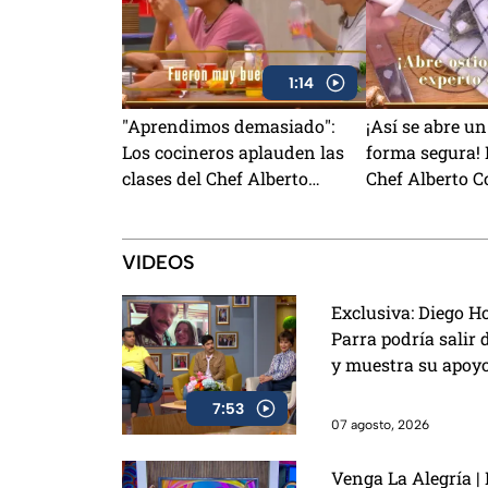
1:14
"Aprendimos demasiado":
¡Así se abre un
Los cocineros aplauden las
forma segura! 
clases del Chef Alberto
Chef Alberto C
Collarte en MasterChef 24/7
cortarte en el 
(VIDEO)
VIDEOS
Exclusiva: Diego H
Parra podría salir 
y muestra su apoyo
24/7
7:53
07 agosto, 2026
Venga La Alegría |