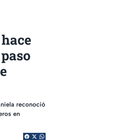
a hace
 paso
te
aniela reconoció
eros en