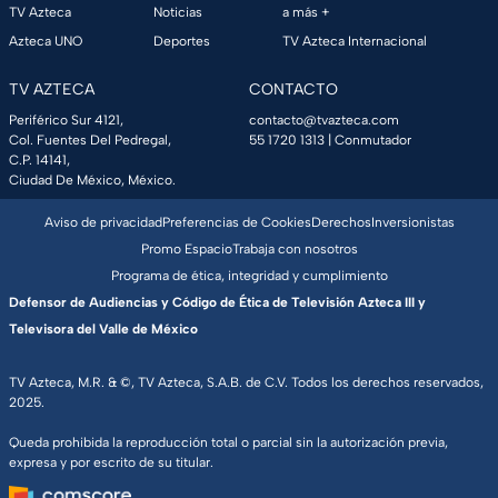
TV Azteca
Noticias
a más +
Azteca UNO
Deportes
TV Azteca Internacional
TV AZTECA
CONTACTO
Periférico Sur 4121,
contacto@tvazteca.com
Col. Fuentes Del Pedregal,
55 1720 1313
| Conmutador
C.P. 14141,
Ciudad De México, México.
Aviso de privacidad
Preferencias de Cookies
Derechos
Inversionistas
Promo Espacio
Trabaja con nosotros
Programa de ética, integridad y cumplimiento
Defensor de Audiencias y Código de Ética de Televisión Azteca III y
Televisora del Valle de México
TV Azteca, M.R. & ©, TV Azteca, S.A.B. de C.V. Todos los derechos reservados,
2025.
Queda prohibida la reproducción total o parcial sin la autorización previa,
expresa y por escrito de su titular.