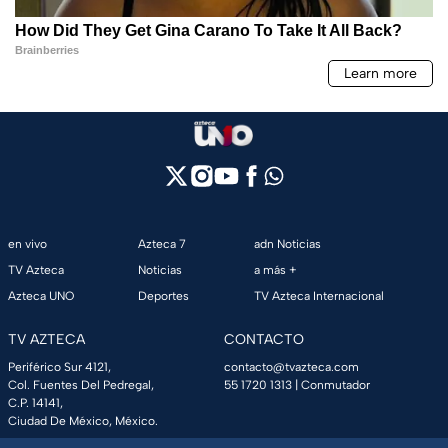
en vivo
Azteca 7
adn Noticias
TV Azteca
Noticias
a más +
Azteca UNO
Deportes
TV Azteca Internacional
TV AZTECA
CONTACTO
Periférico Sur 4121,
contacto@tvazteca.com
Col. Fuentes Del Pedregal,
55 1720 1313
| Conmutador
C.P. 14141,
Ciudad De México, México.