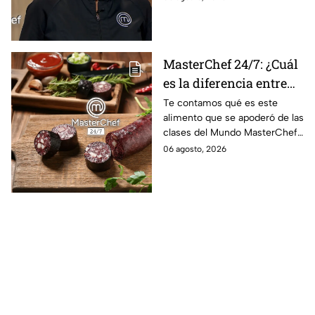
MasterChef 24/7
polémicos de la competencia
MasterChef 24/7: ¿Cuál
es la diferencia entre
morcilla y moronga?
Te contamos qué es este
alimento que se apoderó de las
clases del Mundo MasterChef
24/7.
06 agosto, 2026