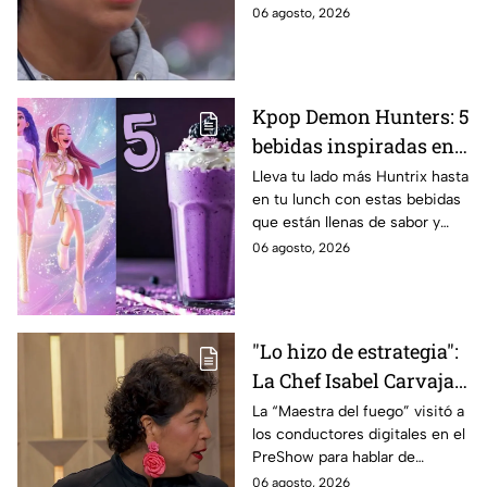
MasterChef 24/7.
06 agosto, 2026
Kpop Demon Hunters: 5
bebidas inspiradas en
las guerreras Huntrix
Lleva tu lado más Huntrix hasta
en tu lunch con estas bebidas
para llevar a la escuela
que están llenas de sabor y
este regreso a clases
frescura.
06 agosto, 2026
2026; son saludables y
deliciosas
"Lo hizo de estrategia":
La Chef Isabel Carvajal
opina sobre la decisión
La “Maestra del fuego” visitó a
los conductores digitales en el
de Ramahá de subir a
PreShow para hablar de
Daniela al balcón de
algunos de los sucesos más
06 agosto, 2026