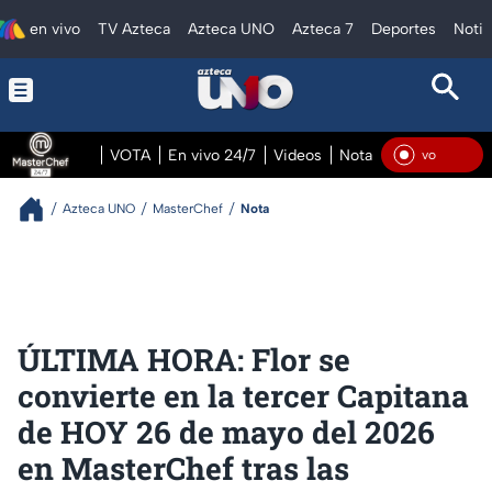
en vivo
TV Azteca
Azteca UNO
Azteca 7
Deportes
Notic
VOTA
En vivo 24/7
Videos
Notas
En vivo Pre
En V
Azteca UNO
MasterChef
Nota
ÚLTIMA HORA: Flor se
convierte en la tercer Capitana
de HOY 26 de mayo del 2026
en MasterChef tras las