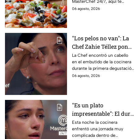
MasterChef 24/7, aquí te
contamos todo lo que debes
06 agosto, 2026
saber antes de poner manos
en la masa.
"Los pelos no van": La
Chef Zahie Téllez pone
en evidencia a Carmen
La Chef encontró un cabello
en el embutido de la cocinera
en la gala de mandiles
durante la primera degustación
negros de MasterChef
de la noche
06 agosto, 2026
24/7
"Es un plato
impresentable": El duro
regaño que hizo llorar a
Esta noche la cocinera
enfrentó una jornada muy
Michelle dentro de
complicada dentro de
MasterChef 24/7