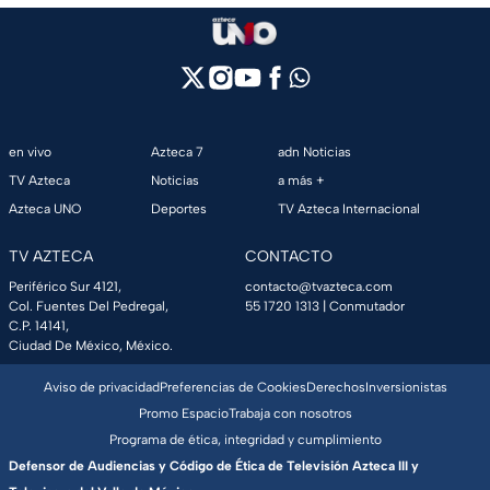
en vivo
Azteca 7
adn Noticias
TV Azteca
Noticias
a más +
Azteca UNO
Deportes
TV Azteca Internacional
TV AZTECA
CONTACTO
Periférico Sur 4121,
contacto@tvazteca.com
Col. Fuentes Del Pedregal,
55 1720 1313
| Conmutador
C.P. 14141,
Ciudad De México, México.
Aviso de privacidad
Preferencias de Cookies
Derechos
Inversionistas
Promo Espacio
Trabaja con nosotros
Programa de ética, integridad y cumplimiento
Defensor de Audiencias y Código de Ética de Televisión Azteca III y